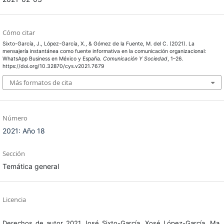
Cómo citar
Sixto-García, J., López-García, X., & Gómez de la Fuente, M. del C. (2021). La
mensajería instantánea como fuente informativa en la comunicación organizacional:
WhatsApp Business en México y España.
Comunicación Y Sociedad
, 1–26.
https://doi.org/10.32870/cys.v2021.7679
Más formatos de cita
Número
2021: Año 18
Sección
Temática general
Licencia
Derechos de autor 2021 José Sixto-García, Xosé López-García, Ma.