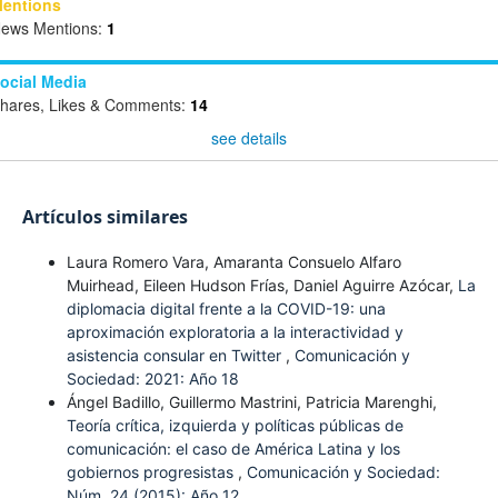
entions
ews Mentions:
1
ocial Media
hares, Likes & Comments:
14
see details
Artículos similares
Laura Romero Vara, Amaranta Consuelo Alfaro
Muirhead, Eileen Hudson Frías, Daniel Aguirre Azócar,
La
diplomacia digital frente a la COVID-19: una
aproximación exploratoria a la interactividad y
asistencia consular en Twitter
,
Comunicación y
Sociedad: 2021: Año 18
Ángel Badillo, Guillermo Mastrini, Patricia Marenghi,
Teoría crítica, izquierda y políticas públicas de
comunicación: el caso de América Latina y los
gobiernos progresistas
,
Comunicación y Sociedad:
Núm. 24 (2015): Año 12