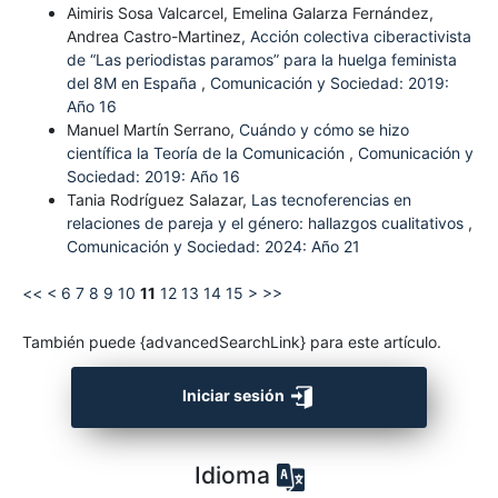
Aimiris Sosa Valcarcel, Emelina Galarza Fernández,
Andrea Castro-Martinez,
Acción colectiva ciberactivista
de “Las periodistas paramos” para la huelga feminista
del 8M en España
,
Comunicación y Sociedad: 2019:
Año 16
Manuel Martín Serrano,
Cuándo y cómo se hizo
científica la Teoría de la Comunicación
,
Comunicación y
Sociedad: 2019: Año 16
Tania Rodríguez Salazar,
Las tecnoferencias en
relaciones de pareja y el género: hallazgos cualitativos
,
Comunicación y Sociedad: 2024: Año 21
<<
<
6
7
8
9
10
11
12
13
14
15
>
>>
También puede {advancedSearchLink} para este artículo.
Iniciar sesión
Idioma