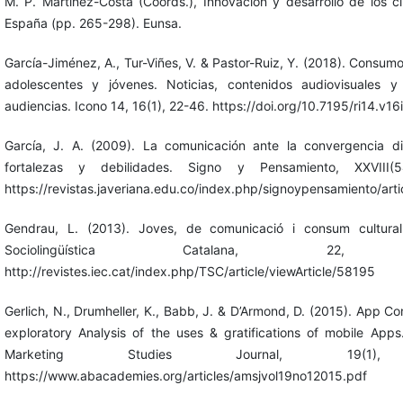
M. P. Martínez-Costa (Coords.), Innovación y desarrollo de los 
España (pp. 265-298). Eunsa.
García-Jiménez, A., Tur-Viñes, V. & Pastor-Ruiz, Y. (2018). Consum
adolescentes y jóvenes. Noticias, contenidos audiovisuales 
audiencias. Icono 14, 16(1), 22-46. https://doi.org/10.7195/ri14.v16
García, J. A. (2009). La comunicación ante la convergencia dig
fortalezas y debilidades. Signo y Pensamiento, XXVIII(5
https://revistas.javeriana.edu.co/index.php/signoypensamiento/art
Gendrau, L. (2013). Joves, de comunicació i consum cultural
Sociolingüística Catalana, 22, 1
http://revistes.iec.cat/index.php/TSC/article/viewArticle/58195
Gerlich, N., Drumheller, K., Babb, J. & D’Armond, D. (2015). App C
exploratory Analysis of the uses & gratifications of mobile App
Marketing Studies Journal, 19(1),
https://www.abacademies.org/articles/amsjvol19no12015.pdf