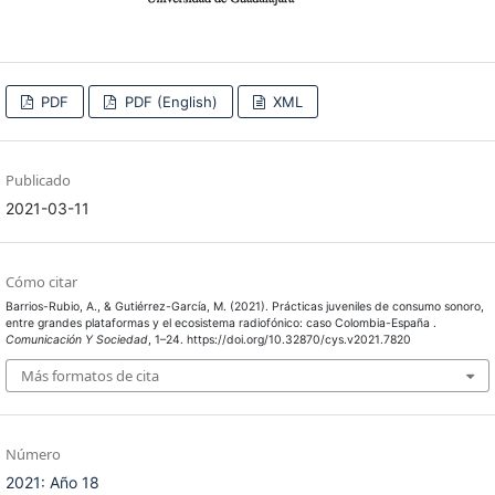
PDF
PDF (English)
XML
Publicado
2021-03-11
Cómo citar
Barrios-Rubio, A., & Gutiérrez-García, M. (2021). Prácticas juveniles de consumo sonoro,
entre grandes plataformas y el ecosistema radiofónico: caso Colombia-España .
Comunicación Y Sociedad
, 1–24. https://doi.org/10.32870/cys.v2021.7820
Más formatos de cita
Número
2021: Año 18