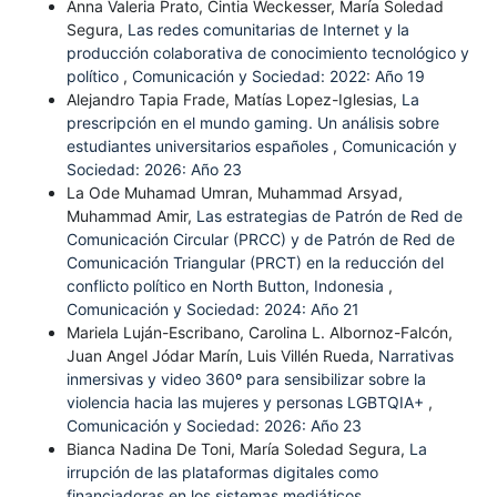
Anna Valeria Prato, Cintia Weckesser, María Soledad
Segura,
Las redes comunitarias de Internet y la
producción colaborativa de conocimiento tecnológico y
político
,
Comunicación y Sociedad: 2022: Año 19
Alejandro Tapia Frade, Matías Lopez-Iglesias,
La
prescripción en el mundo gaming. Un análisis sobre
estudiantes universitarios españoles
,
Comunicación y
Sociedad: 2026: Año 23
La Ode Muhamad Umran, Muhammad Arsyad,
Muhammad Amir,
Las estrategias de Patrón de Red de
Comunicación Circular (PRCC) y de Patrón de Red de
Comunicación Triangular (PRCT) en la reducción del
conflicto político en North Button, Indonesia
,
Comunicación y Sociedad: 2024: Año 21
Mariela Luján-Escribano, Carolina L. Albornoz-Falcón,
Juan Angel Jódar Marín, Luis Villén Rueda,
Narrativas
inmersivas y video 360º para sensibilizar sobre la
violencia hacia las mujeres y personas LGBTQIA+
,
Comunicación y Sociedad: 2026: Año 23
Bianca Nadina De Toni, María Soledad Segura,
La
irrupción de las plataformas digitales como
financiadoras en los sistemas mediáticos