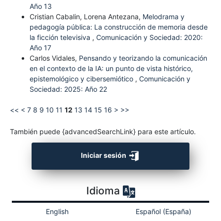
Año 13
Cristian Cabalin, Lorena Antezana,
Melodrama y
pedagogía pública: La construcción de memoria desde
la ficción televisiva
,
Comunicación y Sociedad: 2020:
Año 17
Carlos Vidales,
Pensando y teorizando la comunicación
en el contexto de la IA: un punto de vista histórico,
epistemológico y cibersemiótico
,
Comunicación y
Sociedad: 2025: Año 22
<<
<
7
8
9
10
11
12
13
14
15
16
>
>>
También puede {advancedSearchLink} para este artículo.
Iniciar sesión
Idioma
English
Español (España)