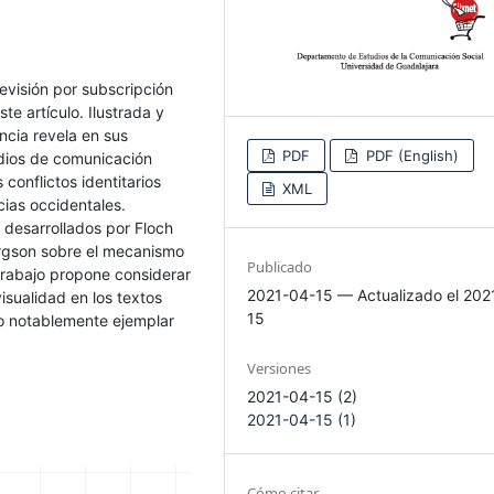
elevisión por subscripción
te artículo. Ilustrada y
ancia revela en sus
PDF
PDF (English)
edios de comunicación
conflictos identitarios
XML
cias occidentales.
s desarrollados por Floch
Bergson sobre el mecanismo
Publicado
 trabajo propone considerar
2021-04-15 — Actualizado el 202
isualidad en los textos
15
to notablemente ejemplar
Versiones
2021-04-15 (2)
2021-04-15 (1)
Cómo citar