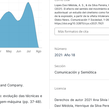
Lopes Davi Médola, A. S., & da Silva Pereira, 
(2021). El efecto del sentido del movimiento e
audiovisual: un estudio del cinetismo como f
de la expresión, a partir de la viñeta Intoleran
Globo News.
Comunicación Y Sociedad
, 1–26
https://doi.org/10.32870/cys.v2021.7921
Más formatos de cita
Número
2021: Año 18
Sección
Comunicación y Semiótica
lt and Company.
Licencia
o: evolução das técnicas e
Derechos de autor 2021 Ana Silvia
magem-máquina (pp. 37-48).
Davi Médola, Henrique da Silva Pere