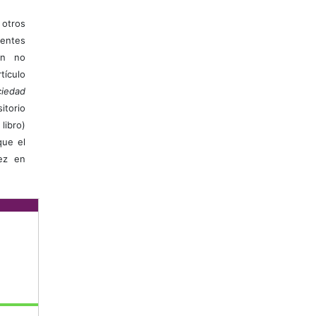
otros
ientes
ión no
ículo
iedad
itorio
libro)
que el
vez en