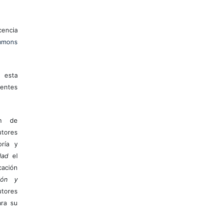
encia
mons
 esta
entes
ón de
tores
ría y
dad
el
ación
ión y
utores
ara su