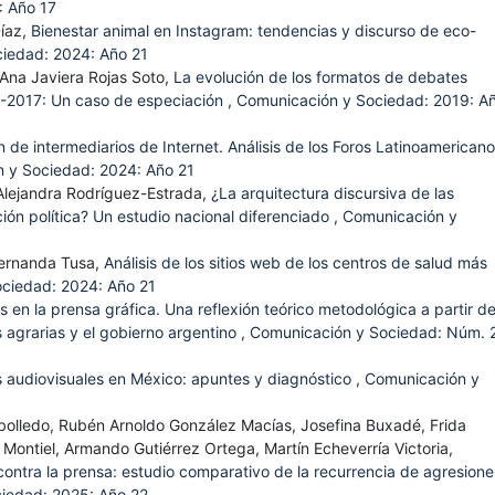
: Año 17
Díaz,
Bienestar animal en Instagram: tendencias y discurso de eco-
iedad: 2024: Año 21
 Ana Javiera Rojas Soto,
La evolución de los formatos de debates
89-2017: Un caso de especiación
,
Comunicación y Sociedad: 2019: A
 de intermediarios de Internet. Análisis de los Foros Latinoamerican
 y Sociedad: 2024: Año 21
 Alejandra Rodríguez-Estrada,
¿La arquitectura discursiva de las
ación política? Un estudio nacional diferenciado
,
Comunicación y
Fernanda Tusa,
Análisis de los sitios web de los centros de salud más
ciedad: 2024: Año 21
as en la prensa gráfica. Una reflexión teórico metodológica a partir de
es agrarias y el gobierno argentino
,
Comunicación y Sociedad: Núm. 
ias audiovisuales en México: apuntes y diagnóstico
,
Comunicación y
bolledo, Rubén Arnoldo González Macías, Josefina Buxadé, Frida
 Montiel, Armando Gutiérrez Ortega, Martín Echeverría Victoria,
contra la prensa: estudio comparativo de la recurrencia de agresione
iedad: 2025: Año 22