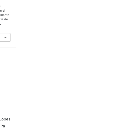
H.
n el
ormante
cia de
.
 Lopes
ira