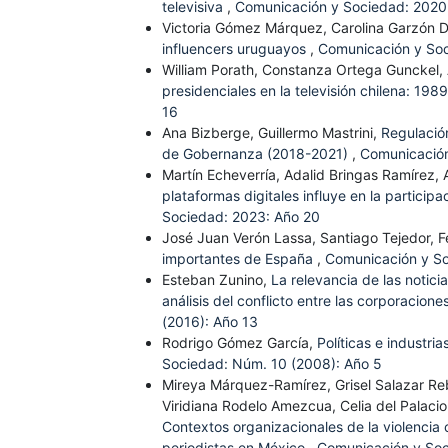
televisiva
,
Comunicación y Sociedad: 2020
Victoria Gómez Márquez, Carolina Garzón 
influencers uruguayos
,
Comunicación y Soc
William Porath, Constanza Ortega Gunckel,
presidenciales en la televisión chilena: 19
16
Ana Bizberge, Guillermo Mastrini,
Regulación
de Gobernanza (2018-2021)
,
Comunicación
Martín Echeverría, Adalid Bringas Ramírez,
plataformas digitales influye en la particip
Sociedad: 2023: Año 20
José Juan Verón Lassa, Santiago Tejedor, 
importantes de España
,
Comunicación y So
Esteban Zunino,
La relevancia de las notici
análisis del conflicto entre las corporacion
(2016): Año 13
Rodrigo Gómez García,
Políticas e industr
Sociedad: Núm. 10 (2008): Año 5
Mireya Márquez-Ramírez, Grisel Salazar Re
Viridiana Rodelo Amezcua, Celia del Palacio
Contextos organizacionales de la violencia 
periodistas en México
,
Comunicación y Soc