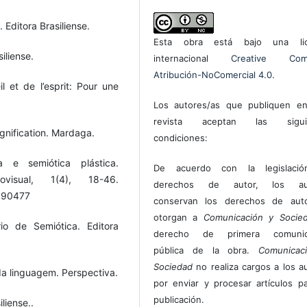
Editora Brasiliense.
Esta obra está bajo una lic
iliense.
internacional
Creative Com
Atribución-NoComercial 4.0
.
il et de l’esprit: Pour une
Los autores/as que publiquen en
revista aceptan las sigui
signification. Mardaga.
condiciones:
a e semiótica plástica.
De acuerdo con la legislaci
ovisual, 1(4), 18-46.
derechos de autor, los au
4.90477
conservan los derechos de auto
otorgan a
Comunicación y Socie
io de Semiótica. Editora
derecho de primera comunic
pública de la obra.
Comunicac
Sociedad
no realiza cargos a los a
da linguagem. Perspectiva.
por enviar y procesar artículos p
publicación.
liense..