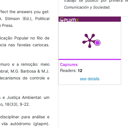
trabajo se publicó por primera 
Comunicación y Sociedad
.
fect the answers you get:
. Stimson (Ed.), Political
n Press.
nicação Popular no Rio de
cia nas favelas cariocas.
Captures
o muro e a remoção: meio
Readers:
12
abral, M.G. Barbosa & M.J.
Mecanismos de controle e
see details
s e Justiça Ambiental: um
o, 18(33), 9-22.
isciplinar para análise e
 vila autódromo (gtapm).