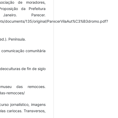
sociação de moradores,
oposição da Prefeitura
iro. Parecer.
ets/documents/135/original/ParecerVilaAut%C3%B3dromo.pdf?
ed.). Península.
 a comunicação comunitária
deoculturas de fin de siglo
 museu das remocoes.
das-remocoes/
urso jornalístico, imagens
elas cariocas. Transversos,