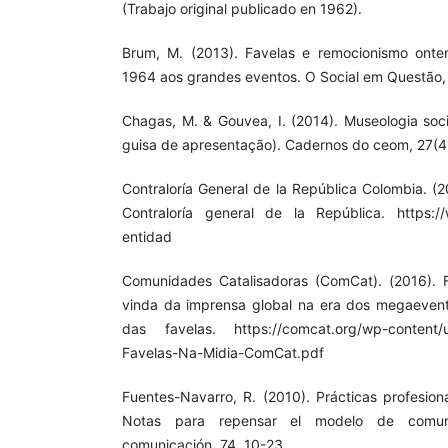
(Trabajo original publicado en 1962).
Brum, M. (2013). Favelas e remocionismo onte
1964 aos grandes eventos. O Social em Questão,
Chagas, M. & Gouvea, I. (2014). Museologia socia
guisa de apresentação). Cadernos do ceom, 27(41
Contraloría General de la República Colombia. (2
Contraloría general de la República. https://w
entidad
Comunidades Catalisadoras (ComCat). (2016). 
vinda da imprensa global na era dos megaeven
das favelas. https://comcat.org/wp-content/up
Favelas-Na-Midia-ComCat.pdf
Fuentes-Navarro, R. (2010). Prácticas profesiona
Notas para repensar el modelo de comuni
comunicación, 74, 10-23.