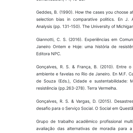
Geddes, B. (1990). How the cases you choose af
selection bias in comparative politics. En J. A
Analysis (pp. 131-150). The University of Michiga
Giannotti, C. S. (2016). Experiências em Comu
Janeiro Ontem e Hoje: uma história de resistên
Editora NPC.
Gonçalves, R. S. & França, B. (2010). Entre 
ambiente e favelas no Rio de Janeiro. En M.F. C
de Souza (Eds.), Cidade e sustentabilidade: 
resistência (pp.263-278). Terra Vermelha.
Gonçalves, R. S. & Vargas, D. (2015). Desastre
desafio para o Serviço Social. O Social em Questã
Grupo de trabalho acadêmico profissional multid
avaliação das alternativas de moradia para a