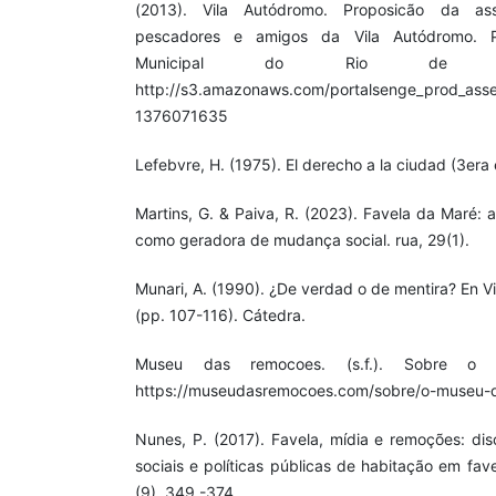
(2013). Vila Autódromo. Proposicão da as
pescadores e amigos da Vila Autódromo. Pr
Municipal do Rio de Jane
http://s3.amazonaws.com/portalsenge_prod_ass
1376071635
Lefebvre, H. (1975). El derecho a la ciudad (3era 
Martins, G. & Paiva, R. (2023). Favela da Maré:
como geradora de mudança social. rua, 29(1).
Munari, A. (1990). ¿De verdad o de mentira? En Vi
(pp. 107-116). Cátedra.
Museu das remocoes. (s.f.). Sobre o
https://museudasremocoes.com/sobre/o-museu-
Nunes, P. (2017). Favela, mídia e remoções: disc
sociais e políticas públicas de habitação em fav
(9), 349 -374.