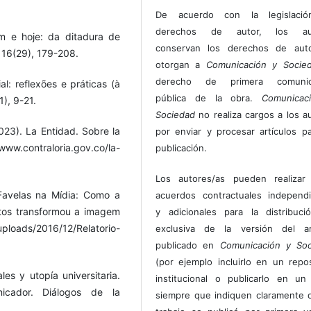
De acuerdo con la legislaci
derechos de autor, los au
m e hoje: da ditadura de
conservan los derechos de auto
 16(29), 179-208.
otorgan a
Comunicación y Socie
derecho de primera comunic
l: reflexões e práticas (à
pública de la obra.
Comunicac
), 9-21.
Sociedad
no realiza cargos a los a
023). La Entidad. Sobre la
por enviar y procesar artículos p
ww.contraloria.gov.co/la-
publicación.
Los autores/as pueden realizar 
Favelas na Mídia: Como a
acuerdos contractuales independ
tos transformou a imagem
y adicionales para la distribuc
loads/2016/12/Relatorio-
exclusiva de la versión del art
publicado en
Comunicación y Soc
(por ejemplo incluirlo en un repos
les y utopía universitaria.
institucional o publicarlo en un 
cador. Diálogos de la
siempre que indiquen claramente 