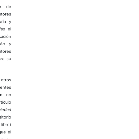
ón de
tores
ría y
dad
el
ación
ión y
utores
ara su
otros
ientes
ión no
ículo
iedad
itorio
libro)
que el