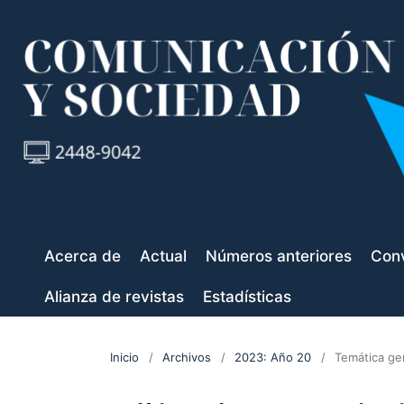
Acerca de
Actual
Números anteriores
Conv
Alianza de revistas
Estadísticas
Inicio
/
Archivos
/
2023: Año 20
/
Temática ge