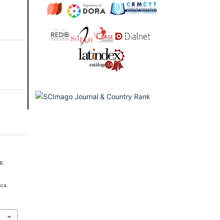
R.
uca.