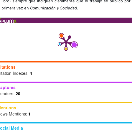
libro) siempre que indiquen claramente que el trabajo se publicó por
primera vez en
Comunicación y Sociedad
.
itations
itation Indexes:
4
aptures
eaders:
20
entions
ews Mentions:
1
ocial Media