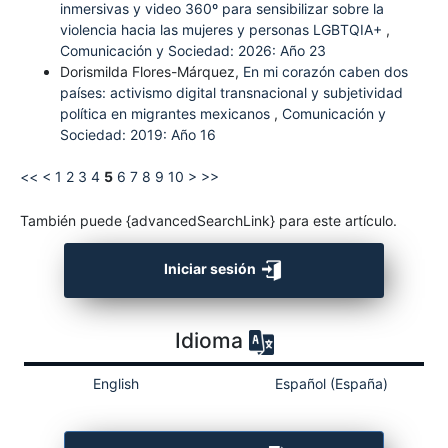
inmersivas y video 360º para sensibilizar sobre la
violencia hacia las mujeres y personas LGBTQIA+
,
Comunicación y Sociedad: 2026: Año 23
Dorismilda Flores-Márquez,
En mi corazón caben dos
países: activismo digital transnacional y subjetividad
política en migrantes mexicanos
,
Comunicación y
Sociedad: 2019: Año 16
<<
<
1
2
3
4
5
6
7
8
9
10
>
>>
También puede {advancedSearchLink} para este artículo.
Iniciar sesión
Idioma
English
Español (España)