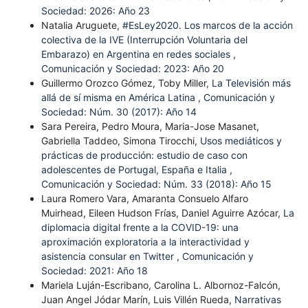
Sociedad: 2026: Año 23
Natalia Aruguete,
#EsLey2020. Los marcos de la acción
colectiva de la IVE (Interrupción Voluntaria del
Embarazo) en Argentina en redes sociales
,
Comunicación y Sociedad: 2023: Año 20
Guillermo Orozco Gómez, Toby Miller,
La Televisión más
allá de sí misma en América Latina
,
Comunicación y
Sociedad: Núm. 30 (2017): Año 14
Sara Pereira, Pedro Moura, Maria-Jose Masanet,
Gabriella Taddeo, Simona Tirocchi,
Usos mediáticos y
prácticas de producción: estudio de caso con
adolescentes de Portugal, España e Italia
,
Comunicación y Sociedad: Núm. 33 (2018): Año 15
Laura Romero Vara, Amaranta Consuelo Alfaro
Muirhead, Eileen Hudson Frías, Daniel Aguirre Azócar,
La
diplomacia digital frente a la COVID-19: una
aproximación exploratoria a la interactividad y
asistencia consular en Twitter
,
Comunicación y
Sociedad: 2021: Año 18
Mariela Luján-Escribano, Carolina L. Albornoz-Falcón,
Juan Angel Jódar Marín, Luis Villén Rueda,
Narrativas