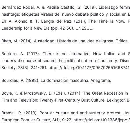
Bernárdez Rodal, A. & Padilla Castillo, G. (2019). Liderazgo femin
hashtags: etiquetas virales del nuevo debate político y social en 
En A. Alonso & T. Langle de Paz (Eds.), The Time is Now. Fe
Leadership for a New Era (pp. 42-50). UNESCO.
Blyth, M. (2014). Austeridad. Historia de una idea peligrosa. Crítica.
Borriello, A. (2017). There is no alternative: How Italian and 
leader’s discourse obscured the political nature of austerity. Disc
Society, 28(3), 241-261. https://doi.org/10.1177/09579265166874
Bourdieu, P. (1998). La dominación masculina. Anagrama.
Boyle, K. & Mrozowsky, D. (Eds.). (2014). The Great Recession in F
Film and Television: Twenty-First-Century Bust Culture. Lexington B
Bramall, R. (2013). Popular culture and anti-austerity protest. Jou
European Popular Culture, 3(1), 9-22. https://doi.org/10.1386/jepc.3