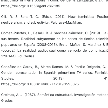
masculinity in men’s popular fiction. Gender & Language, 8(2), 1
https://doi.org/10.1558/genl.v8i2.185
Gill, R. & Scharff, C. (Eds.). (2011). New feminities: Postfe
neoliberalism, and subjectivity. Palgrave-MacMilan.
Gómez-Puertas, L., Besalú, R. & Sánchez-Sánchez, C. (2019). La c
sus héroes. Realidad subyacente en las series de ficción televis
populares en España (2008-2015). En: J. Muñoz, S. Martínez & 
(coords.) La realidad audiovisual como vehículo de comunicaci
129-144). Ed. Gedisa.
González-de-Garay, B., Marco-Ramos, M. & Portillo-Delgado, C. 
Gender representation in Spanish prime-time TV series. Feminis
Studies, 20(13), 414-4
https://doi.org/10.1080/14680777.2019.1593875
Greimas, A. J. (1987). Semántica estructural. Investigación metodo
Gredos.