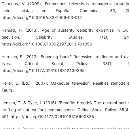
Guarinos, V. (2009). Fenómenos televisivos teenagers: prototi
series vistas en España. Comunicar, 33, 203
https://doi.org/10.3916/c33-2009-03-012
Hamad, H. (2013). Age of austerity celebrity expertise in UK 
television. Celebrity Studies, 4(2), 245
https://doi.org/10.1080/19392397.2013.791056
Harrison, E. (2013). Bouncing back? Recession, resilience and e
lives. Critical Social Policy, 33(1), 97
https://doi.org/10.1177/0261018312439365
Heller, D. (Ed.). (2007). Makeover television: Realities remodelle
Tauris.
Jensen, T. & Tyler, I. (2015). 'Benefits broods': The cultural and p
crafting of anti-welfare commonsense. Critical Social Policy, 35(4
491. https://doi.org/10.1177/0261018315600835