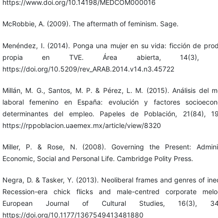
https://www.doi.org/10.14198/MEDCOM000016
McRobbie, A. (2009). The aftermath of feminism. Sage.
Menéndez, I. (2014). Ponga una mujer en su vida: ficción de pro
propia en TVE. Área abierta, 14(3), 61
https://doi.org/10.5209/rev_ARAB.2014.v14.n3.45722
Millán, M. G., Santos, M. P. & Pérez, L. M. (2015). Análisis del 
laboral femenino en España: evolución y factores socioecon
determinantes del empleo. Papeles de Población, 21(84), 19
https://rppoblacion.uaemex.mx/article/view/8320
Miller, P. & Rose, N. (2008). Governing the Present: Admini
Economic, Social and Personal Life. Cambridge Polity Press.
Negra, D. & Tasker, Y. (2013). Neoliberal frames and genres of ineq
Recession-era chick flicks and male-centred corporate melo
European Journal of Cultural Studies, 16(3), 344
https://doi.org/10.1177/1367549413481880