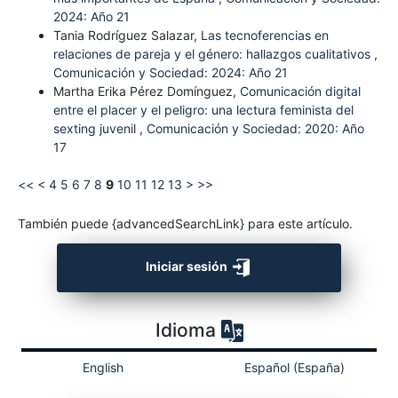
2024: Año 21
Tania Rodríguez Salazar,
Las tecnoferencias en
relaciones de pareja y el género: hallazgos cualitativos
,
Comunicación y Sociedad: 2024: Año 21
Martha Erika Pérez Domínguez,
Comunicación digital
entre el placer y el peligro: una lectura feminista del
sexting juvenil
,
Comunicación y Sociedad: 2020: Año
17
<<
<
4
5
6
7
8
9
10
11
12
13
>
>>
También puede {advancedSearchLink} para este artículo.
Iniciar sesión
Idioma
English
Español (España)