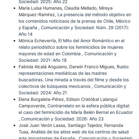
Sociedad: 2025: Año 22
María Luisa Humanes, Claudia Mellado, Mireya
Márquez-Ramírez,
La presencia del método objetivo en
los contenidos noticiosos de la prensa de Chile, México
y España
,
Comunicación y Sociedad: Núm. 29 (2017):
Año 14
Mónica Echeverría,
El Mito del Amor Romántico en el
relato periodístico sobre los feminicidios de mujeres
mayores de edad en Colombia
,
Comunicación y
Sociedad: 2021: Año 18
Fabiola Alcalá Anguiano, Darwin Franco Migues,
Ruido:
representaciones mediáticas de las madres
buscadoras. Una mirada a través del filme y desde los
colectivos de búsqueda mexicanos
,
Comunicación y
Sociedad: 2024: Año 21
Elena Burgaleta-Pérez, Edison Cristóbal Lalangui
Campoverde,
Contrarrelato en la esfera pública digital:
el caso del feminicidio de María Belén Bernal en Ecuador
,
Comunicación y Sociedad: 2026: Año 23
José Juan Verón Lassa, Santiago Tejedor, Fernanda
Tusa,
Análisis de los sitios web de los centros de salud
más importantes de España
,
Comunicación y Sociedad: