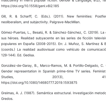
masculinity in men’s popular fiction. Gender & Language, 8(2), 1
https://doi.org/10.1558/genl.v8i2.185
Gill, R. & Scharff, C. (Eds.). (2011). New feminities: Postfe
neoliberalism, and subjectivity. Palgrave-MacMilan.
Gómez-Puertas, L., Besalú, R. & Sánchez-Sánchez, C. (2019). La c
sus héroes. Realidad subyacente en las series de ficción televis
populares en España (2008-2015). En: J. Muñoz, S. Martínez & 
(coords.) La realidad audiovisual como vehículo de comunicaci
129-144). Ed. Gedisa.
González-de-Garay, B., Marco-Ramos, M. & Portillo-Delgado, C. 
Gender representation in Spanish prime-time TV series. Feminis
Studies, 20(13), 414-4
https://doi.org/10.1080/14680777.2019.1593875
Greimas, A. J. (1987). Semántica estructural. Investigación metodo
Gredos.