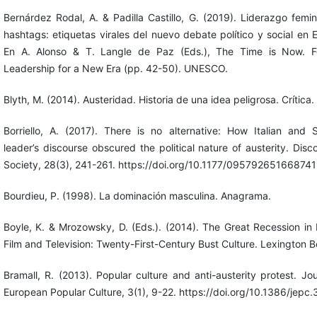
Bernárdez Rodal, A. & Padilla Castillo, G. (2019). Liderazgo femin
hashtags: etiquetas virales del nuevo debate político y social en 
En A. Alonso & T. Langle de Paz (Eds.), The Time is Now. Fe
Leadership for a New Era (pp. 42-50). UNESCO.
Blyth, M. (2014). Austeridad. Historia de una idea peligrosa. Crítica.
Borriello, A. (2017). There is no alternative: How Italian and 
leader’s discourse obscured the political nature of austerity. Disc
Society, 28(3), 241-261. https://doi.org/10.1177/09579265166874
Bourdieu, P. (1998). La dominación masculina. Anagrama.
Boyle, K. & Mrozowsky, D. (Eds.). (2014). The Great Recession in F
Film and Television: Twenty-First-Century Bust Culture. Lexington B
Bramall, R. (2013). Popular culture and anti-austerity protest. Jou
European Popular Culture, 3(1), 9-22. https://doi.org/10.1386/jepc.3