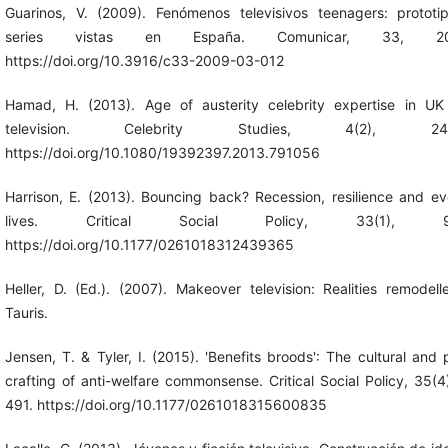
Guarinos, V. (2009). Fenómenos televisivos teenagers: prototi
series vistas en España. Comunicar, 33, 203
https://doi.org/10.3916/c33-2009-03-012
Hamad, H. (2013). Age of austerity celebrity expertise in UK 
television. Celebrity Studies, 4(2), 245
https://doi.org/10.1080/19392397.2013.791056
Harrison, E. (2013). Bouncing back? Recession, resilience and e
lives. Critical Social Policy, 33(1), 97
https://doi.org/10.1177/0261018312439365
Heller, D. (Ed.). (2007). Makeover television: Realities remodelle
Tauris.
Jensen, T. & Tyler, I. (2015). 'Benefits broods': The cultural and p
crafting of anti-welfare commonsense. Critical Social Policy, 35(4
491. https://doi.org/10.1177/0261018315600835