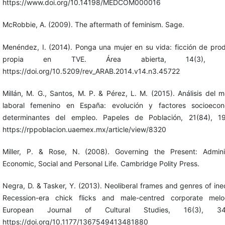
https://www.doi.org/10.14198/MEDCOM000016
McRobbie, A. (2009). The aftermath of feminism. Sage.
Menéndez, I. (2014). Ponga una mujer en su vida: ficción de pro
propia en TVE. Área abierta, 14(3), 61
https://doi.org/10.5209/rev_ARAB.2014.v14.n3.45722
Millán, M. G., Santos, M. P. & Pérez, L. M. (2015). Análisis del 
laboral femenino en España: evolución y factores socioecon
determinantes del empleo. Papeles de Población, 21(84), 19
https://rppoblacion.uaemex.mx/article/view/8320
Miller, P. & Rose, N. (2008). Governing the Present: Admini
Economic, Social and Personal Life. Cambridge Polity Press.
Negra, D. & Tasker, Y. (2013). Neoliberal frames and genres of ineq
Recession-era chick flicks and male-centred corporate melo
European Journal of Cultural Studies, 16(3), 344
https://doi.org/10.1177/1367549413481880