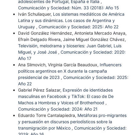
adolescentes de Portugal, España e Italia
,
Comunicación y Sociedad: Núm. 33 (2018): Año 15
Iván Schuliaquer,
Los sistemas mediáticos de América
Latina y sus dinámicas. Los casos de Argentina y
Uruguay
,
Comunicación y Sociedad: 2025: Año 22
David González Hernández, Antonieta Mercado Anaya,
Efraín Delgado Rivera, Jaime Miguel González Chávez,
Televisión, melodrama y bioseries: Juan Gabriel, Luis
Miguel, y José José
,
Comunicación y Sociedad: 2020:
Año 17
Ana Slimovich, Virginia García Beaudoux,
Influencers
políticos argentinos en X durante la campaña
presidencial de 2023
,
Comunicación y Sociedad: 2025:
Año 22
Gabriel Pérez Salazar,
Expresión de identidades
masculinas en Facebook y TikTok: El caso de De
Machos a Hombres y Voices of Brotherhood
,
Comunicación y Sociedad: 2024: Año 21
Eduardo Torre Cantalapiedra,
Metáforas pro-migrantes
y persuasión en discursos periodísticos sobre la
transmigración por México
,
Comunicación y Sociedad:
2019: Año 16