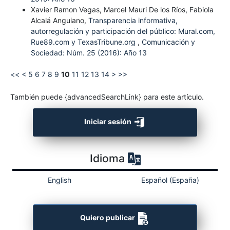
Xavier Ramon Vegas, Marcel Mauri De los Ríos, Fabiola
Alcalá Anguiano,
Transparencia informativa,
autorregulación y participación del público: Mural.com,
Rue89.com y TexasTribune.org
,
Comunicación y
Sociedad: Núm. 25 (2016): Año 13
<<
<
5
6
7
8
9
10
11
12
13
14
>
>>
También puede {advancedSearchLink} para este artículo.
Iniciar sesión
Idioma
English
Español (España)
Quiero publicar