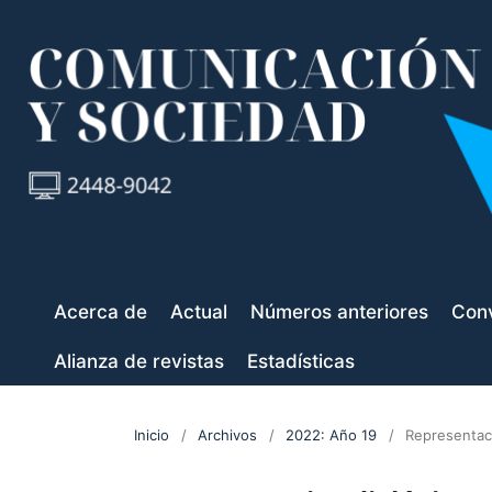
Acerca de
Actual
Números anteriores
Conv
Alianza de revistas
Estadísticas
Inicio
/
Archivos
/
2022: Año 19
/
Representaci