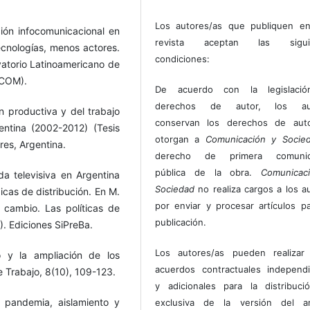
Los autores/as que publiquen en
ción infocomunicacional en
revista aceptan las sigui
cnologías, menos actores.
condiciones:
vatorio Latinoamericano de
ACOM).
De acuerdo con la legislaci
derechos de autor, los au
n productiva y del trabajo
conservan los derechos de auto
gentina (2002-2012) (Tesis
otorgan a
Comunicación y Socie
res, Argentina.
derecho de primera comunic
pública de la obra.
Comunicac
ada televisiva en Argentina
Sociedad
no realiza cargos a los a
icas de distribución. En M.
por enviar y procesar artículos p
 cambio. Las políticas de
publicación.
. Ediciones SiPreBa.
Los autores/as pueden realizar 
o y la ampliación de los
acuerdos contractuales independ
e Trabajo, 8(10), 109-123.
y adicionales para la distribuc
: pandemia, aislamiento y
exclusiva de la versión del art