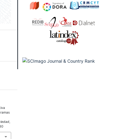
tiva
 tramas
s
ciedad
,
330