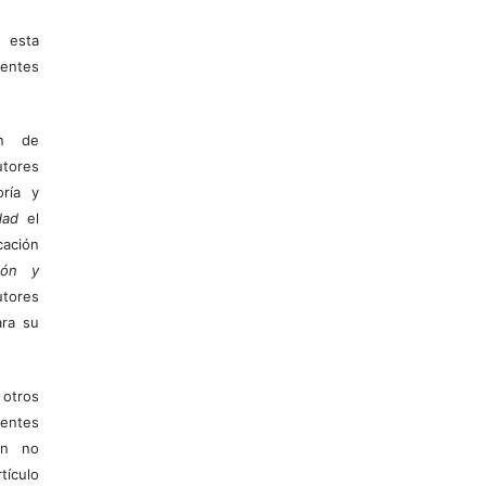
 esta
entes
ón de
tores
ría y
dad
el
ación
ión y
utores
ara su
otros
ientes
ión no
ículo