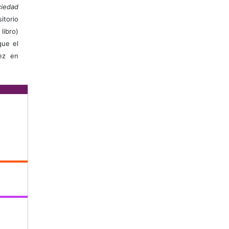
iedad
itorio
libro)
que el
vez en