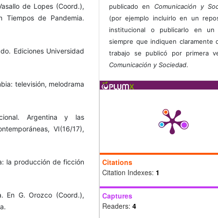
 Vasallo de Lopes (Coord.),
publicado en
Comunicación y Soc
 en Tiempos de Pandemia.
(por ejemplo incluirlo en un repos
institucional o publicarlo en un 
siempre que indiquen claramente 
iado. Ediciones Universidad
trabajo se publicó por primera 
Comunicación y Sociedad
.
mbia: televisión, melodrama
cional. Argentina y las
ontemporáneas, VI(16/17),
Citations
a: la producción de ficción
Citation Indexes:
1
a. En G. Orozco (Coord.),
Captures
Readers:
4
a.