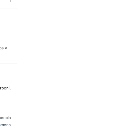
os y
rboni,
encia
mons