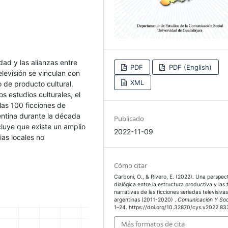
dad y las alianzas entre
PDF
PDF (English)
elevisión se vinculan con
XML
o de producto cultural.
s estudios culturales, el
las 100 ficciones de
gentina durante la década
Publicado
luye que existe un amplio
2022-11-09
ias locales no
Cómo citar
Carboni, O., & Rivero, E. (2022). Una perspec
dialógica entre la estructura productiva y las
narrativas de las ficciones seriadas televisiva
argentinas (2011-2020) .
Comunicación Y So
1–24. https://doi.org/10.32870/cys.v2022.8
Más formatos de cita