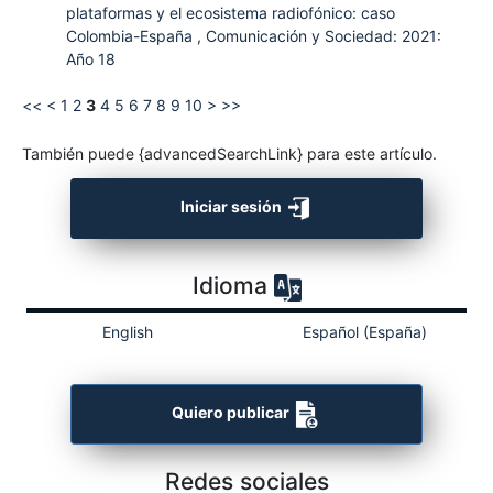
plataformas y el ecosistema radiofónico: caso
Colombia-España
,
Comunicación y Sociedad: 2021:
Año 18
<<
<
1
2
3
4
5
6
7
8
9
10
>
>>
También puede {advancedSearchLink} para este artículo.
Iniciar sesión
Idioma
English
Español (España)
Quiero publicar
Redes sociales