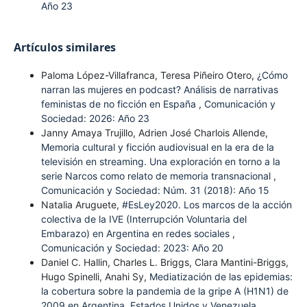
Año 23
Artículos similares
Paloma López-Villafranca, Teresa Piñeiro Otero,
¿Cómo
narran las mujeres en podcast? Análisis de narrativas
feministas de no ficción en España
,
Comunicación y
Sociedad: 2026: Año 23
Janny Amaya Trujillo, Adrien José Charlois Allende,
Memoria cultural y ficción audiovisual en la era de la
televisión en streaming. Una exploración en torno a la
serie Narcos como relato de memoria transnacional
,
Comunicación y Sociedad: Núm. 31 (2018): Año 15
Natalia Aruguete,
#EsLey2020. Los marcos de la acción
colectiva de la IVE (Interrupción Voluntaria del
Embarazo) en Argentina en redes sociales
,
Comunicación y Sociedad: 2023: Año 20
Daniel C. Hallin, Charles L. Briggs, Clara Mantini-Briggs,
Hugo Spinelli, Anahi Sy,
Mediatización de las epidemias:
la cobertura sobre la pandemia de la gripe A (H1N1) de
2009 en Argentina, Estados Unidos y Venezuela
,