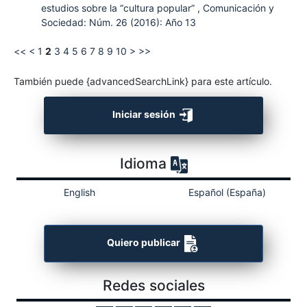
estudios sobre la “cultura popular”
,
Comunicación y
Sociedad: Núm. 26 (2016): Año 13
<<
<
1
2
3
4
5
6
7
8
9
10
>
>>
También puede {advancedSearchLink} para este artículo.
Iniciar sesión
Idioma
English
Español (España)
Quiero publicar
Redes sociales