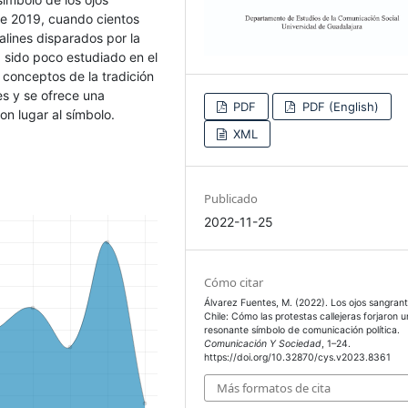
de 2019, cuando cientos
lines disparados por la
 sido poco estudiado en el
 conceptos de la tradición
es y se ofrece una
PDF
PDF (English)
on lugar al símbolo.
XML
Publicado
2022-11-25
Cómo citar
Álvarez Fuentes, M. (2022). Los ojos sangran
Chile: Cómo las protestas callejeras forjaron u
resonante símbolo de comunicación política.
Comunicación Y Sociedad
, 1–24.
https://doi.org/10.32870/cys.v2023.8361
Más formatos de cita