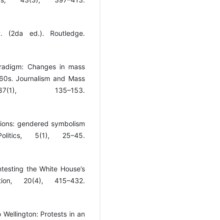
. (2da ed.). Routledge.
aradigm: Changes in mass
960s. Journalism and Mass
7(1), 135–153.
ssions: gendered symbolism
itics, 5(1), 25–45.
testing the White House’s
tion, 20(4), 415–432.
 Wellington: Protests in an