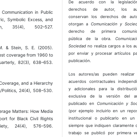
De acuerdo con la legislaci
derechos de autor, los au
c Communication in Public
conservan los derechos de auto
ric, Symbolic Excess, and
otorgan a
Comunicación y Socie
on, 35(4), 502–527.
derecho de primera comunic
pública de la obra.
Comunicac
Sociedad
no realiza cargos a los a
. & Stein, S. E. (2005).
por enviar y procesar artículos p
est coverage from 1960 to
publicación.
rterly, 82(3), 638–653.
Los autores/as pueden realizar 
acuerdos contractuales independ
a Coverage, and a Hierarchy
y adicionales para la distribuc
s/Politics, 24(4), 508–530.
exclusiva de la versión del art
publicado en
Comunicación y Soc
(por ejemplo incluirlo en un repos
verage Matters: How Media
institucional o publicarlo en un 
rt for Black Civil Rights
siempre que indiquen claramente 
ety, 24(4), 576–596.
trabajo se publicó por primera 