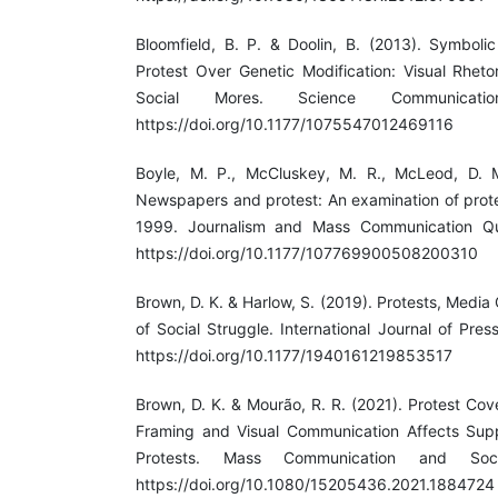
Bloomfield, B. P. & Doolin, B. (2013). Symboli
Protest Over Genetic Modification: Visual Rheto
Social Mores. Science Communicati
https://doi.org/10.1177/1075547012469116
Boyle, M. P., McCluskey, M. R., McLeod, D. M
Newspapers and protest: An examination of prot
1999. Journalism and Mass Communication Qua
https://doi.org/10.1177/107769900508200310
Brown, D. K. & Harlow, S. (2019). Protests, Medi
of Social Struggle. International Journal of Pres
https://doi.org/10.1177/1940161219853517
Brown, D. K. & Mourão, R. R. (2021). Protest Co
Framing and Visual Communication Affects Suppo
Protests. Mass Communication and Soci
https://doi.org/10.1080/15205436.2021.1884724