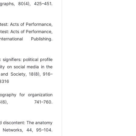
graphs, 80(4), 425–451.
test: Acts of Performance,
test: Acts of Performance,
rnational Publishing.
gnifiers: political profile
tity on social media in the
and Society, 18(8), 916–
43316
nography for organization
6(6), 741–760.
d discontent: The anatomy
l Networks, 44, 95–104.