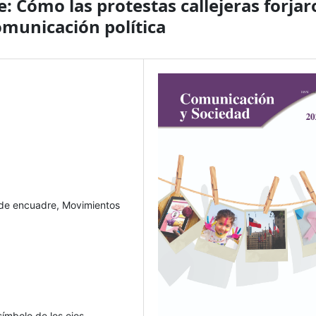
e: Cómo las protestas callejeras forja
municación política
 de encuadre, Movimientos
símbolo de los ojos