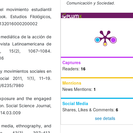
Comunicación y Sociedad
.
l movimiento estudiantil
k. Estudios Filológicos,
-17132016000200002
 mediática de la acción de
evista Latinoamericana de
, 15(2), 1067–1084.
16
Captures
Readers:
16
y movimientos sociales en
cial 2011, 1(1), 11–19.
Mentions
ew/6235/7980
News Mentions:
1
 exposure and the engaged
Social Media
on. Social Science Journal,
Shares, Likes & Comments:
6
2014.03.009
see details
ial media, ethnography, and
rs, 43(3), 397–413.