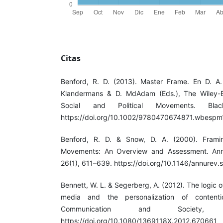
Citas
Benford, R. D. (2013). Master Frame. En D. A.
Klandermans & D. MdAdam (Eds.), The Wiley-B
Social and Political Movements. Black
https://doi.org/10.1002/9780470674871.wbespm
Benford, R. D. & Snow, D. A. (2000). Frami
Movements: An Overview and Assessment. Annu
26(1), 611–639. https://doi.org/10.1146/annurev.s
Bennett, W. L. & Segerberg, A. (2012). The logic o
media and the personalization of contentiou
Communication and Society, 
https://doi.org/10.1080/1369118X.2012.670661