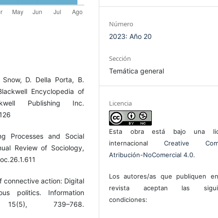
Número
2023: Año 20
Sección
Temática general
 Snow, D. Della Porta, B.
lackwell Encyclopedia of
well Publishing Inc.
Licencia
126
Esta obra está bajo una lic
ng Processes and Social
internacional
Creative Com
al Review of Sociology,
Atribución-NoComercial 4.0
.
oc.26.1.611
Los autores/as que publiquen en
f connective action: Digital
revista aceptan las sigui
s politics. Information
condiciones:
15(5), 739–768.