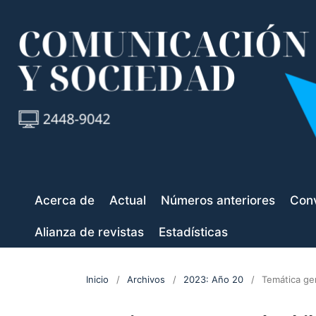
Acerca de
Actual
Números anteriores
Conv
Alianza de revistas
Estadísticas
Inicio
/
Archivos
/
2023: Año 20
/
Temática ge