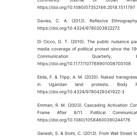
https://doi.org/10.1080/07352166.2018.1511797
Davies, C. A. (2012). Reflexive Ethnography
https://doi.org/10.4324/9780203822272
Di Cicco, D. T. (2010). The public nuisance p
media coverage of political protest since the 1
Communication Quarterly, 8
https://doi.org/10.1177/107769901008700108
Ebila, F. & Tripp, A. M. (2020). Naked transgre
in Ugandan land protests. Body Pol
https://doi.org/10.4324/9780429341922-3
Entman, R. M. (2003). Cascading Activation: Con
Frame After 9/11. Political Communica
https://doi.org/10.1080/10584600390244176
Ganesh, S. & Stohl, C. (2013). From Wall Street to