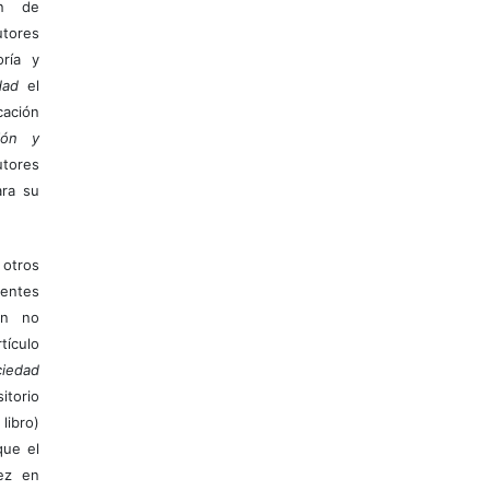
ón de
tores
ría y
dad
el
ación
ión y
utores
ara su
otros
ientes
ión no
ículo
iedad
itorio
libro)
que el
vez en