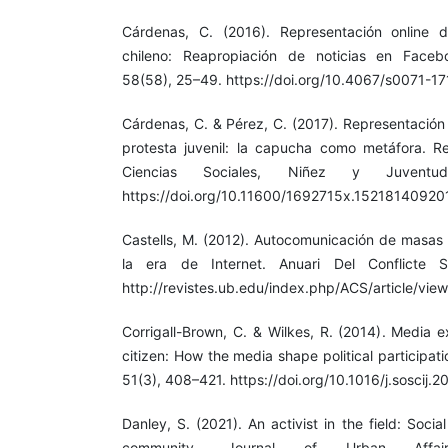
Cárdenas, C. (2016). Representación online de
chileno: Reapropiación de noticias en Faceboo
58(58), 25–49. https://doi.org/10.4067/s0071
Cárdenas, C. & Pérez, C. (2017). Representación
protesta juvenil: la capucha como metáfora. R
Ciencias Sociales, Niñez y Juventud
https://doi.org/10.11600/1692715x.15218140920
Castells, M. (2012). Autocomunicación de masas 
la era de Internet. Anuari Del Conflicte So
http://revistes.ub.edu/index.php/ACS/article/vi
Corrigall-Brown, C. & Wilkes, R. (2014). Media
citizen: How the media shape political participati
51(3), 408–421. https://doi.org/10.1016/j.soscij.
Danley, S. (2021). An activist in the field: Soc
community. Journal of Urban Affai