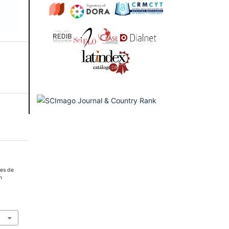
tes de
n