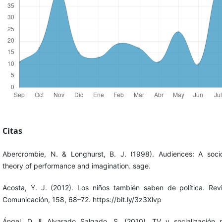
Citas
Abercrombie, N. & Longhurst, B. J. (1998). Audiences: A socio
theory of performance and imagination. sage.
Acosta, Y. J. (2012). Los niños también saben de política. Rev
Comunicación, 158, 68–72. https://bit.ly/3z3Xlvp
Ángel, D. & Alvarado Salgado, S. (2010). TV y socialización po