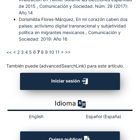
de 2015
,
Comunicación y Sociedad: Núm. 29 (2017):
Año 14
Dorismilda Flores-Márquez,
En mi corazón caben dos
países: activismo digital transnacional y subjetividad
política en migrantes mexicanos
,
Comunicación y
Sociedad: 2019: Año 16
<<
<
2
3
4
5
6
7
8
9
10
11
>
>>
También puede {advancedSearchLink} para este artículo.
Iniciar sesión
Idioma
English
Español (España)
Quiero publicar