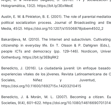
Hologramática, 13(2). https://bit.ly/3ExWeoE
Austin, E. W. & Pinkleton, B. E. (2001). The role of parental mediatio
political socialization process. Journal of Broadcasting and Ele
Media, 45(2). https://doi.org/10.1207/s15506878jobem4502_2
Bakardjieva, M. (2010). The Internet and subactivism. Cultivatin
citizenship in everyday life. En T. Olsson & P. Dahlgren (Eds.)
people ICTs and democracy (pp. 129–146). Nordicom, Univer
Gothenburg. https://bit.ly/3EBqRK2
Benedicto, J. (2016). La ciudadanía juvenil: Un enfoque basado
experiencias vitales de los jóvenes. Revista Latinoamericana de C
Sociales, Niñez y Juventud, 14
https://doi.org/10.11600/1692715x.14203210415
Benedicto, J. & Morán, M. L. (2007). Becoming a citizen. E
Societies, 9(4), 601–622. https://doi.org/10.1080/1461669070131