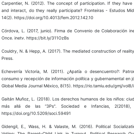
Carpentier, N. (2012). The concept of participation. If they have
and interact, do they really participate? Fronteiras - Estudos Midi
14(2). https://doi.org/10.4013/fem.2012.142.10
Córdova, L. (2017, junio). Firma de Convenio de Colaboración in
Once. inetv. https://bit.ly/311OzBs
Couldry, N. & Hepp, A. (2017). The mediated construction of reality
Press.
Echeverría Victoria, M. (2011). ¿Apatía o desencuentro?: Patr
consumo y recepción de información política y gubernamental en j
Global Media Journal México, 8(15). https://rio.tamiu.edu/gmj/vol8/
Gaitán Muñoz, L. (2018). Los derechos humanos de los niños: ciu
más allá de las “3Ps". Sociedad e Infancias, 2(2018), 
https://doi.org/10.5209/soci.59491
Gidengil, E., Wass, H. & Valaste, M. (2016). Political Socializat
Voting: The Parent–Child Link in Turnout. Political Research Qua