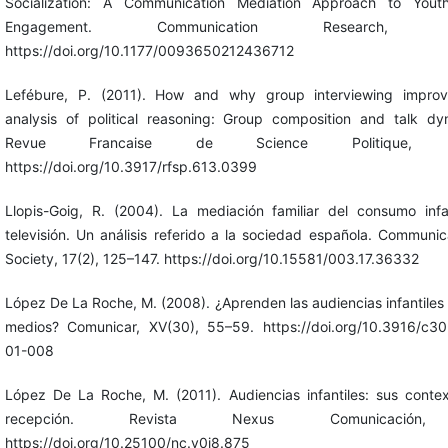
Socialization: A Communication Mediation Approach to Yout
Engagement. Communication Research, 40
https://doi.org/10.1177/0093650212436712
Lefébure, P. (2011). How and why group interviewing impro
analysis of political reasoning: Group composition and talk dy
Revue Francaise de Science Politique, 6
https://doi.org/10.3917/rfsp.613.0399
Llopis-Goig, R. (2004). La mediación familiar del consumo infa
televisión. Un análisis referido a la sociedad española. Communic
Society, 17(2), 125–147. https://doi.org/10.15581/003.17.36332
López De La Roche, M. (2008). ¿Aprenden las audiencias infantiles 
medios? Comunicar, XV(30), 55–59. https://doi.org/10.3916/c3
01-008
López De La Roche, M. (2011). Audiencias infantiles: sus conte
recepción. Revista Nexus Comunicación
https://doi.org/10.25100/nc.v0i8.875