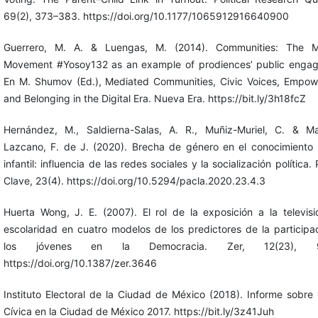
69(2), 373–383. https://doi.org/10.1177/1065912916640900
Guerrero, M. A. & Luengas, M. (2014). Communities: The M
Movement #Yosoy132 as an example of prodiences’ public enga
En M. Shumov (Ed.), Mediated Communities, Civic Voices, Empo
and Belonging in the Digital Era. Nueva Era. https://bit.ly/3h18fcZ
Hernández, M., Saldierna-Salas, A. R., Muñiz-Muriel, C. & M
Lazcano, F. de J. (2020). Brecha de género en el conocimiento p
infantil: influencia de las redes sociales y la socialización política.
Clave, 23(4). https://doi.org/10.5294/pacla.2020.23.4.3
Huerta Wong, J. E. (2007). El rol de la exposición a la televisi
escolaridad en cuatro modelos de los predictores de la participa
los jóvenes en la Democracia. Zer, 12(23), 95
https://doi.org/10.1387/zer.3646
Instituto Electoral de la Ciudad de México (2018). Informe sobre 
Cívica en la Ciudad de México 2017. https://bit.ly/3z41Juh