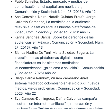
Pablo Schleifer,
Estado, mercado y medios de
comunicación en el capitalismo neoliberal
,
Comunicación y Sociedad: Núm. 23 (2015): Año 12
Ana González-Neira, Natalia Quintas-Froufe, Jorge
Gallardo-Camacho,
La medición de la audiencia
televisiva: desafíos ante las nuevas plataformas de
video
,
Comunicación y Sociedad: 2020: Año 17
Karina Sánchez García,
Sobre los derechos de las
audiencias en México
,
Comunicación y Sociedad: Núm.
27 (2016): Año 13
Bianca Nadina De Toni, María Soledad Segura,
La
irrupción de las plataformas digitales como
financiadoras en los sistemas mediáticos
latinoamericanos: ¿problema o solución?
,
Comunicación
y Sociedad: 2025: Año 22
Diego García Ramírez, William Zambrano Ayala,
El
sistema mediático colombiano en el siglo XXI: nuevos
medios, viejos problemas
,
Comunicación y Sociedad:
2025: Año 22
Eva Campos-Domínguez, Dafne Calvo,
La campaña
electoral en Internet: planificación, repercusión y
viralización en Twitter durante las elecciones españolas