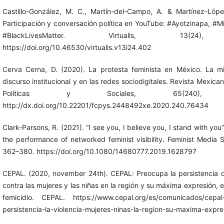
Castillo-González, M. C., Martín-del-Campo, A. & Martínez-Lópe
Participación y conversación política en YouTube: #Ayotzinapa, #
#BlackLivesMatter. Virtualis, 13(24)
https://doi.org/10.46530/virtualis.v13i24.402
Cerva Cerna, D. (2020). La protesta feminista en México. La mi
discurso institucional y en las redes sociodigitales. Revista Mexica
Políticas y Sociales, 65(240), 1
http://dx.doi.org/10.22201/fcpys.2448492xe.2020.240.76434
Clark-Parsons, R. (2021). “I see you, I believe you, I stand with yo
the performance of networked feminist visibility. Feminist Media S
362–380. https://doi.org/10.1080/14680777.2019.1628797
CEPAL. (2020, november 24th). CEPAL: Preocupa la persistencia de
contra las mujeres y las niñas en la región y su máxima expresión, el
femicidio. CEPAL. https://www.cepal.org/es/comunicados/cepal
persistencia-la-violencia-mujeres-ninas-la-region-su-maxima-expre