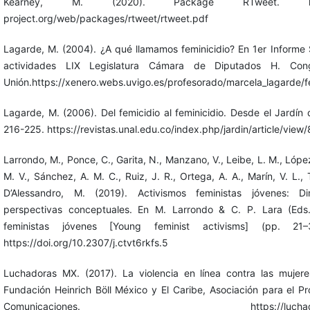
Kearney, M. (2020). Package RTweet. https:
project.org/web/packages/rtweet/rtweet.pdf
Lagarde, M. (2004). ¿A qué llamamos feminicidio? En 1er Informe 
actividades LIX Legislatura Cámara de Diputados H. Con
Unión.https://xenero.webs.uvigo.es/profesorado/marcela_lagarde/f
Lagarde, M. (2006). Del femicidio al feminicidio. Desde el Jardín 
216-225. https://revistas.unal.edu.co/index.php/jardin/article/view
Larrondo, M., Ponce, C., Garita, N., Manzano, V., Leibe, L. M., López
M. V., Sánchez, A. M. C., Ruiz, J. R., Ortega, A. A., Marín, V. L.,
D’Alessandro, M. (2019). Activismos feministas jóvenes: D
perspectivas conceptuales. En M. Larrondo & C. P. Lara (Eds.
feministas jóvenes [Young feminist activisms] (pp. 21–
https://doi.org/10.2307/j.ctvt6rkfs.5
Luchadoras MX. (2017). La violencia en línea contra las mujer
Fundación Heinrich Böll México y El Caribe, Asociación para el P
Comunicaciones. https://luchadoras