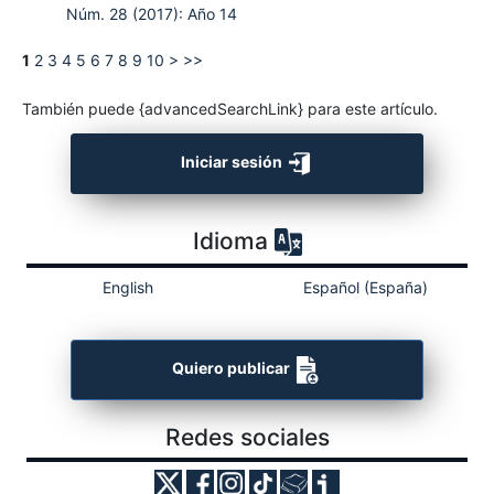
Núm. 28 (2017): Año 14
1
2
3
4
5
6
7
8
9
10
>
>>
También puede {advancedSearchLink} para este artículo.
Iniciar sesión
Idioma
English
Español (España)
Quiero publicar
Redes sociales