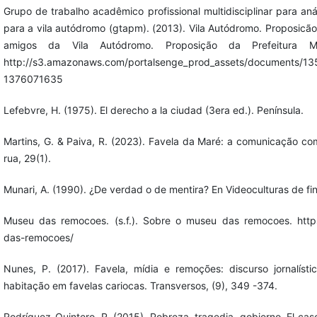
Grupo de trabalho acadêmico profissional multidisciplinar para aná
para a vila autódromo (gtapm). (2013). Vila Autódromo. Proposic
amigos da Vila Autódromo. Proposição da Prefeitura M
http://s3.amazonaws.com/portalsenge_prod_assets/documents/13
1376071635
Lefebvre, H. (1975). El derecho a la ciudad (3era ed.). Península.
Martins, G. & Paiva, R. (2023). Favela da Maré: a comunicação c
rua, 29(1).
Munari, A. (1990). ¿De verdad o de mentira? En Videoculturas de fin
Museu das remocoes. (s.f.). Sobre o museu das remocoes. htt
das-remocoes/
Nunes, P. (2017). Favela, mídia e remoções: discurso jornalísti
habitação em favelas cariocas. Transversos, (9), 349 -374.
Rodríguez-Quintero, R. (2015). Pobreza, tragedia, gobierno. El caso 