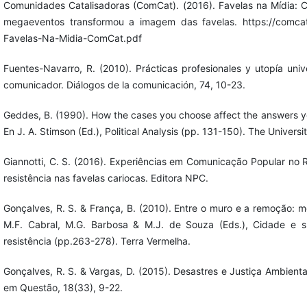
Comunidades Catalisadoras (ComCat). (2016). Favelas na Mídia: 
megaeventos transformou a imagem das favelas. https://comcat.
Favelas-Na-Midia-ComCat.pdf
Fuentes-Navarro, R. (2010). Prácticas profesionales y utopía univ
comunicador. Diálogos de la comunicación, 74, 10-23.
Geddes, B. (1990). How the cases you choose affect the answers you
En J. A. Stimson (Ed.), Political Analysis (pp. 131-150). The Universi
Giannotti, C. S. (2016). Experiências em Comunicação Popular no R
resistência nas favelas cariocas. Editora NPC.
Gonçalves, R. S. & França, B. (2010). Entre o muro e a remoção: m
M.F. Cabral, M.G. Barbosa & M.J. de Souza (Eds.), Cidade e s
resistência (pp.263-278). Terra Vermelha.
Gonçalves, R. S. & Vargas, D. (2015). Desastres e Justiça Ambienta
em Questão, 18(33), 9-22.