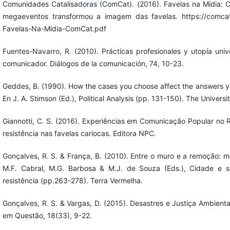
Comunidades Catalisadoras (ComCat). (2016). Favelas na Mídia: 
megaeventos transformou a imagem das favelas. https://comcat.
Favelas-Na-Midia-ComCat.pdf
Fuentes-Navarro, R. (2010). Prácticas profesionales y utopía univ
comunicador. Diálogos de la comunicación, 74, 10-23.
Geddes, B. (1990). How the cases you choose affect the answers you
En J. A. Stimson (Ed.), Political Analysis (pp. 131-150). The Universi
Giannotti, C. S. (2016). Experiências em Comunicação Popular no R
resistência nas favelas cariocas. Editora NPC.
Gonçalves, R. S. & França, B. (2010). Entre o muro e a remoção: m
M.F. Cabral, M.G. Barbosa & M.J. de Souza (Eds.), Cidade e s
resistência (pp.263-278). Terra Vermelha.
Gonçalves, R. S. & Vargas, D. (2015). Desastres e Justiça Ambienta
em Questão, 18(33), 9-22.