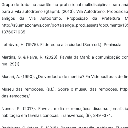
Grupo de trabalho acadêmico profissional multidisciplinar para aná
para a vila autódromo (gtapm). (2013). Vila Autódromo. Proposic
amigos da Vila Autódromo. Proposição da Prefeitura M
http://s3.amazonaws.com/portalsenge_prod_assets/documents/13
1376071635
Lefebvre, H. (1975). El derecho a la ciudad (3era ed.). Península.
Martins, G. & Paiva, R. (2023). Favela da Maré: a comunicação c
rua, 29(1).
Munari, A. (1990). ¿De verdad o de mentira? En Videoculturas de fin
Museu das remocoes. (s.f.). Sobre o museu das remocoes. htt
das-remocoes/
Nunes, P. (2017). Favela, mídia e remoções: discurso jornalísti
habitação em favelas cariocas. Transversos, (9), 349 -374.
Rodríguez-Quintero, R. (2015). Pobreza, tragedia, gobierno. El caso 