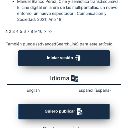
Manuel Blanco Pérez,
Cine y semiótica transdiscursiva.
El cine digital en la era de las multipantallas: un nuevo
entorno, un nuevo espectador
,
Comunicación y
Sociedad: 2021: Año 18
1
2
3
4
5
6
7
8
9
10
>
>>
También puede {advancedSearchLink} para este artículo.
Iniciar sesión
Idioma
English
Español (España)
Quiero publicar