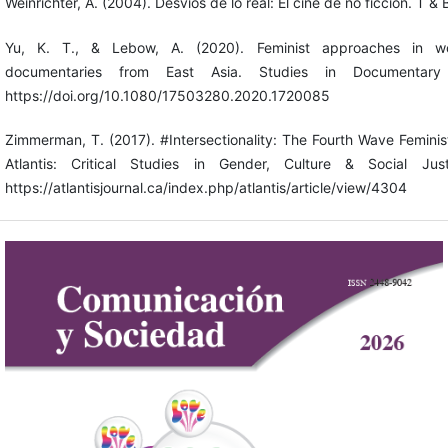
Weinrichter, A. (2004). Desvíos de lo real: El cine de no ficción. T & 
Yu, K. T., & Lebow, A. (2020). Feminist approaches in wo
documentaries from East Asia. Studies in Documentary 
https://doi.org/10.1080/17503280.2020.1720085
Zimmerman, T. (2017). #Intersectionality: The Fourth Wave Femini
Atlantis: Critical Studies in Gender, Culture & Social Jus
https://atlantisjournal.ca/index.php/atlantis/article/view/4304