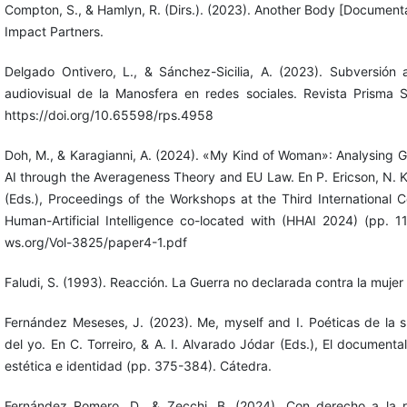
Compton, S., & Hamlyn, R. (Dirs.). (2023). Another Body [Documental
Impact Partners.
Delgado Ontivero, L., & Sánchez-Sicilia, A. (2023). Subversión an
audiovisual de la Manosfera en redes sociales. Revista Prisma So
https://doi.org/10.65598/rps.4958
Doh, M., & Karagianni, A. (2024). «My Kind of Woman»: Analysing 
AI through the Averageness Theory and EU Law. En P. Ericson, N. 
(Eds.), Proceedings of the Workshops at the Third International 
Human-Artificial Intelligence co-located with (HHAI 2024) (pp. 11
ws.org/Vol-3825/paper4-1.pdf
Faludi, S. (1993). Reacción. La Guerra no declarada contra la muj
Fernández Meseses, J. (2023). Me, myself and I. Poéticas de la s
del yo. En C. Torreiro, & A. I. Alvarado Jódar (Eds.), El documenta
estética e identidad (pp. 375-384). Cátedra.
Fernández Romero, D., & Zecchi, B. (2024). Con derecho a la r