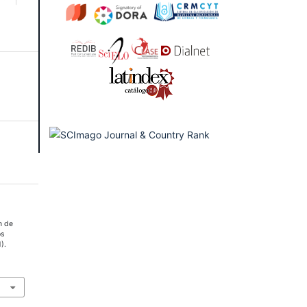
n de
os
).