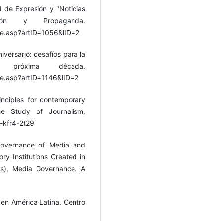
d de Expresión y "Noticias
ción y Propaganda.
cle.asp?artID=1056&lID=2
iversario: desafíos para la
próxima década.
le.asp?artID=1146&lID=2
rinciples for contemporary
he Study of Journalism,
j-kfr4-2t29
 Governance of Media and
ry Institutions Created in
ds), Media Governance. A
l en América Latina. Centro