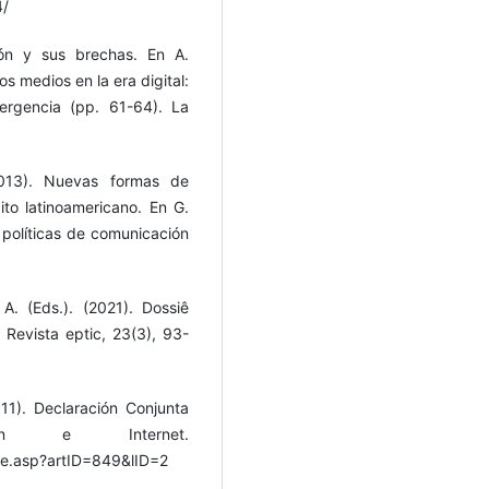
4/
ción y sus brechas. En A.
os medios en la era digital:
ergencia (pp. 61-64). La
2013). Nuevas formas de
ito latinoamericano. En G.
s políticas de comunicación
A. (Eds.). (2021). Dossiê
Revista eptic, 23(3), 93-
11). Declaración Conjunta
ón e Internet.
cle.asp?artID=849&lID=2