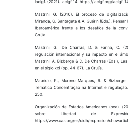
lacigf. (2021). lacigf 14. https://lacigf.org/lacigf-1
Mastrini, G. (2010). El proceso de digitaliza
Miranda, G. Santagata & A. Guérin (Eds.), Pensar l
Iberoamérica frente a los desafíos de la conv
Crujía.
Mastrini, G., De Charras, D. & Fariña, C. (
regulación internacional y su impacto en el ámb
Mastrini, A. Bizberge & D. De Charras (Eds.), La
en el siglo xxi (pp. 44-67). La Crujía.
Maurício, P., Moreno Marques, R. & Bizberge, 
Temático Concentração na Internet e regulação. 
250.
Organización de Estados Americanos (oea). (20
sobre Libertad de Expresi
https://www.oas.org/es/cidh/expresion/showarti