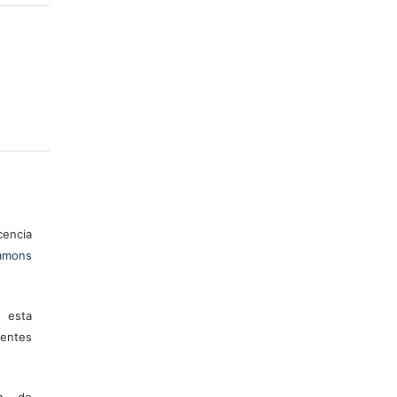
encia
mons
 esta
entes
ón de