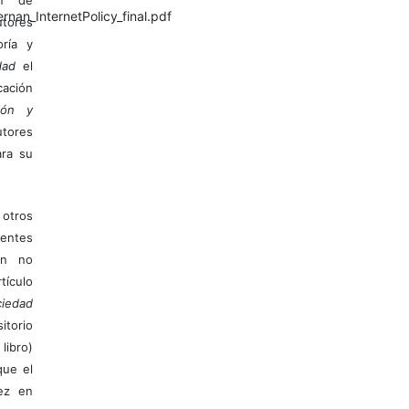
an_InternetPolicy_final.pdf
tores
ría y
dad
el
ación
ión y
utores
ara su
otros
ientes
ión no
ículo
iedad
itorio
libro)
que el
vez en