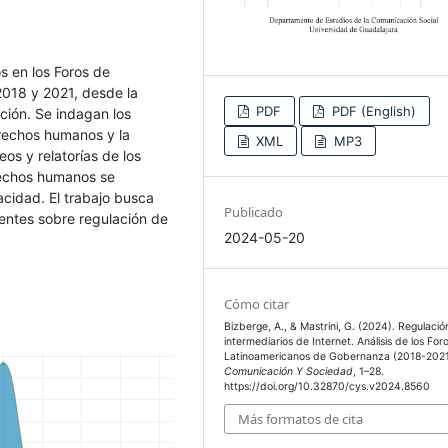
os en los Foros de
2018 y 2021, desde la
PDF
PDF (English)
ción. Se indagan los
erechos humanos y la
XML
MP3
eos y relatorías de los
erechos humanos se
acidad. El trabajo busca
Publicado
entes sobre regulación de
2024-05-20
Cómo citar
Bizberge, A., & Mastrini, G. (2024). Regulació
intermediarios de Internet. Análisis de los For
Latinoamericanos de Gobernanza (2018-2021
Comunicación Y Sociedad
, 1–28.
https://doi.org/10.32870/cys.v2024.8560
Más formatos de cita