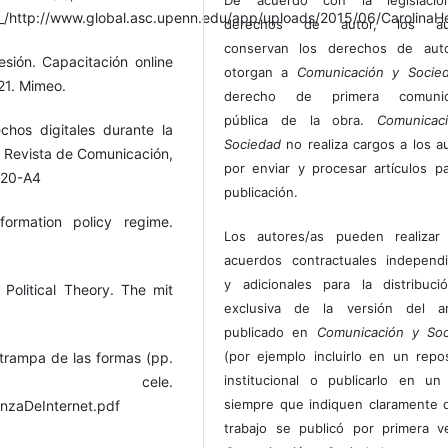
http://www.global.asc.upenn.edu/app/uploads/2015/06/CarolinaHern
derechos de autor, los au
conservan los derechos de auto
esión. Capacitación online
otorgan a
Comunicación y Socie
21. Mimeo.
derecho de primera comunic
pública de la obra.
Comunicac
hos digitales durante la
Sociedad
no realiza cargos a los a
. Revista de Comunicación,
por enviar y procesar artículos p
020-A4
publicación.
ormation policy regime.
Los autores/as pueden realizar 
acuerdos contractuales independ
y adicionales para la distribuc
 Political Theory. The mit
exclusiva de la versión del art
publicado en
Comunicación y Soc
(por ejemplo incluirlo en un repos
 trampa de las formas (pp.
institucional o publicarlo en un 
cele.
siempre que indiquen claramente 
nzaDeInternet.pdf
trabajo se publicó por primera 