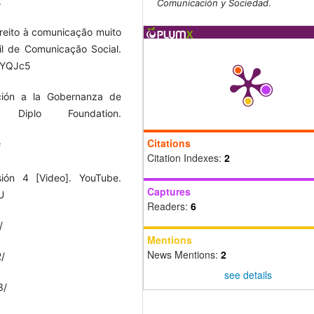
.
Comunicación y Sociedad
.
reito à comunicação muito
il de Comunicação Social.
oPYQJc5
ucción a la Gobernanza de
iplo Foundation.
Citations
f
Citation Indexes:
2
sión 4 [Video]. YouTube.
Captures
U
Readers:
6
/
Mentions
News Mentions:
2
2/
see details
3/