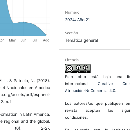
Número
2024: Año 21
Sección
Temática general
Licencia
Esta obra está bajo una lic
M. L. & Patrício, N. (2018).
internacional
Creative Com
net Nacionales en América
Atribución-NoComercial 4.0
.
ac.org/assets/pdf/espanol-
L2.pdf
Los autores/as que publiquen en
revista aceptan las sigui
 Formation in Latin America.
condiciones:
e regional and the global.
ry, (6), 2-27.
De acuerdo con la legislaci