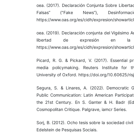
oea. (2017). Declaración Conjunta Sobre Liberta
Falsas” ("Fake News”), Desinforma
https://www.oas.org/es/cidh/expresion/showarti
oea. (2019). Declaración conjunta del Vigésimo An
libertad de expresión en la 
https://www.oas.org/es/cidh/expresion/showartic
Picard, R. G. & Pickard, V. (2017). Essential p
media policymaking. Reuters Institute for t
University of Oxford. https://doi.org/10.60625/ris
Segura, S. & Linares, A. (2022). Democratic
Public Communication: Latin American Participato
the 21st Century. En S. Ganter & H. Badr (E
Cosmopolitan Critique. Palgrave, iamcr Series.
Sorj, B. (2012). Ocho tesis sobre la sociedad civi
Edelstein de Pesquisas Sociais.