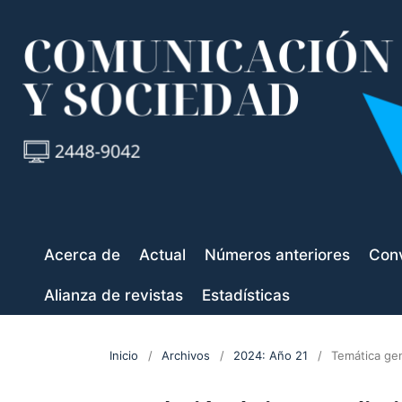
Acerca de
Actual
Números anteriores
Conv
Alianza de revistas
Estadísticas
Inicio
/
Archivos
/
2024: Año 21
/
Temática ge