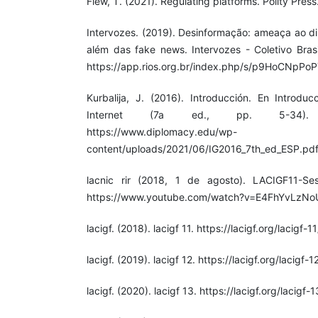
Flew, T. (2021). Regulating platforms. Polity Press
Intervozes. (2019). Desinformação: ameaça ao di
além das fake news. Intervozes - Coletivo Bras
https://app.rios.org.br/index.php/s/p9HoCNpP
Kurbalija, J. (2016). Introducción. En Introd
Internet (7a ed., pp. 5-34). D
https://www.diplomacy.edu/wp-
content/uploads/2021/06/IG2016_7th_ed_ESP.pd
lacnic rir (2018, 1 de agosto). LACIGF11-Se
https://www.youtube.com/watch?v=E4FhYvLzNo
lacigf. (2018). lacigf 11. https://lacigf.org/lacigf-11
lacigf. (2019). lacigf 12. https://lacigf.org/lacigf-1
lacigf. (2020). lacigf 13. https://lacigf.org/lacigf-1