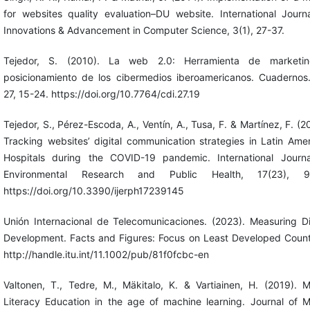
for websites quality evaluation–DU website. International Journ
Innovations & Advancement in Computer Science, 3(1), 27-37.
Tejedor, S. (2010). La web 2.0: Herramienta de marketi
posicionamiento de los cibermedios iberoamericanos. Cuadernos.
27, 15-24. https://doi.org/10.7764/cdi.27.19
Tejedor, S., Pérez-Escoda, A., Ventín, A., Tusa, F. & Martínez, F. (2
Tracking websites’ digital communication strategies in Latin Ame
Hospitals during the COVID-19 pandemic. International Journa
Environmental Research and Public Health, 17(23), 9
https://doi.org/10.3390/ijerph17239145
Unión Internacional de Telecomunicaciones. (2023). Measuring Di
Development. Facts and Figures: Focus on Least Developed Count
http://handle.itu.int/11.1002/pub/81f0fcbc-en
Valtonen, T., Tedre, M., Mäkitalo, K. & Vartiainen, H. (2019). 
Literacy Education in the age of machine learning. Journal of 