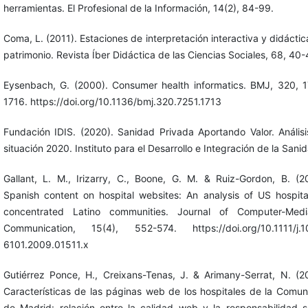
herramientas. El Profesional de la Información, 14(2), 84-99.
Coma, L. (2011). Estaciones de interpretación interactiva y didáctic
patrimonio. Revista Íber Didáctica de las Ciencias Sociales, 68, 40-
Eysenbach, G. (2000). Consumer health informatics. BMJ, 320, 
1716. https://doi.org/10.1136/bmj.320.7251.1713
Fundación IDIS. (2020). Sanidad Privada Aportando Valor. Anális
situación 2020. Instituto para el Desarrollo e Integración de la Sani
Gallant, L. M., Irizarry, C., Boone, G. M. & Ruiz-Gordon, B. (2
Spanish content on hospital websites: An analysis of US hospita
concentrated Latino communities. Journal of Computer-Medi
Communication, 15(4), 552-574. https://doi.org/10.1111/j.1
6101.2009.01511.x
Gutiérrez Ponce, H., Creixans-Tenas, J. & Arimany-Serrat, N. (2
Características de las páginas web de los hospitales de la Comu
de Madrid: relación entre la calidad web y la responsabilidad s