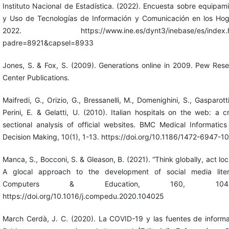
Instituto Nacional de Estadística. (2022). Encuesta sobre equipam
y Uso de Tecnologías de Información y Comunicación en los Hog
2022. https://www.ine.es/dynt3/inebase/es/index.
padre=8921&capsel=8933
Jones, S. & Fox, S. (2009). Generations online in 2009. Pew Res
Center Publications.
Maifredi, G., Orizio, G., Bressanelli, M., Domenighini, S., Gasparotti
Perini, E. & Gelatti, U. (2010). Italian hospitals on the web: a c
sectional analysis of official websites. BMC Medical Informatic
Decision Making, 10(1), 1-13. https://doi.org/10.1186/1472-6947-1
Manca, S., Bocconi, S. & Gleason, B. (2021). “Think globally, act loca
A glocal approach to the development of social media liter
Computers & Education, 160, 1040
https://doi.org/10.1016/j.compedu.2020.104025
March Cerdà, J. C. (2020). La COVID-19 y las fuentes de inform