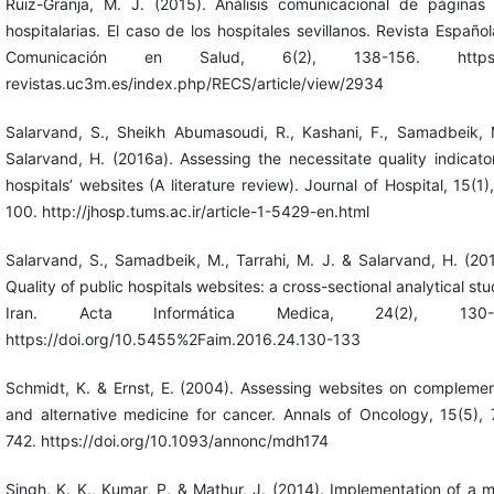
Ruiz-Granja, M. J. (2015). Análisis comunicacional de páginas
hospitalarias. El caso de los hospitales sevillanos. Revista Españo
Comunicación en Salud, 6(2), 138-156. https:/
revistas.uc3m.es/index.php/RECS/article/view/2934
Salarvand, S., Sheikh Abumasoudi, R., Kashani, F., Samadbeik,
Salarvand, H. (2016a). Assessing the necessitate quality indicato
hospitals’ websites (A literature review). Journal of Hospital, 15(1)
100. http://jhosp.tums.ac.ir/article-1-5429-en.html
Salarvand, S., Samadbeik, M., Tarrahi, M. J. & Salarvand, H. (20
Quality of public hospitals websites: a cross-sectional analytical stu
Iran. Acta Informática Medica, 24(2), 130-1
https://doi.org/10.5455%2Faim.2016.24.130-133
Schmidt, K. & Ernst, E. (2004). Assessing websites on compleme
and alternative medicine for cancer. Annals of Oncology, 15(5),
742. https://doi.org/10.1093/annonc/mdh174
Singh, K. K., Kumar, P. & Mathur, J. (2014). Implementation of a 