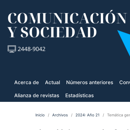
Acerca de
Actual
Números anteriores
Conv
Alianza de revistas
Estadísticas
Inicio
/
Archivos
/
2024: Año 21
/
Temática ge