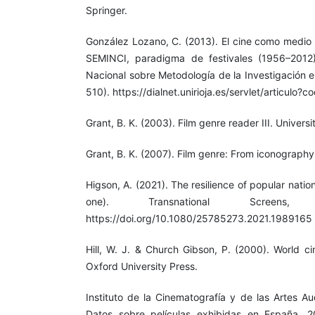
Springer.
González Lozano, C. (2013). El cine como medio 
SEMINCI, paradigma de festivales (1956–2012
Nacional sobre Metodología de la Investigación 
510). https://dialnet.unirioja.es/servlet/articulo
Grant, B. K. (2003). Film genre reader III. Univers
Grant, B. K. (2007). Film genre: From iconography 
Higson, A. (2021). The resilience of popular natio
one). Transnational Screens,
https://doi.org/10.1080/25785273.2021.1989165
Hill, W. J. & Church Gibson, P. (2000). World ci
Oxford University Press.
Instituto de la Cinematografía y de las Artes Au
Datos sobre películas exhibidas en España. 