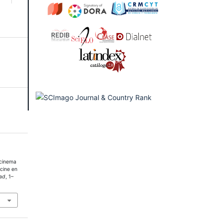
 cinema
 cine en
ad
, 1–