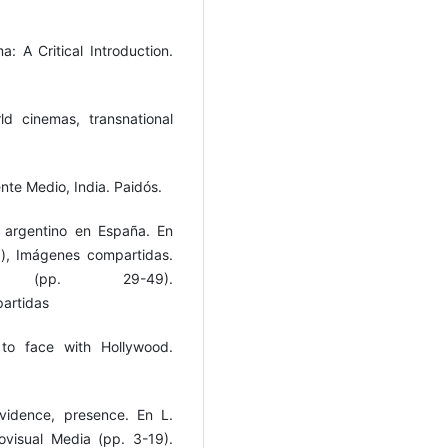
 A Critical Introduction.
d cinemas, transnational
ente Medio, India. Paidós.
ne argentino en España. En
.), Imágenes compartidas.
l (pp. 29-49).
artidas
 to face with Hollywood.
evidence, presence. En L.
ovisual Media (pp. 3-19).