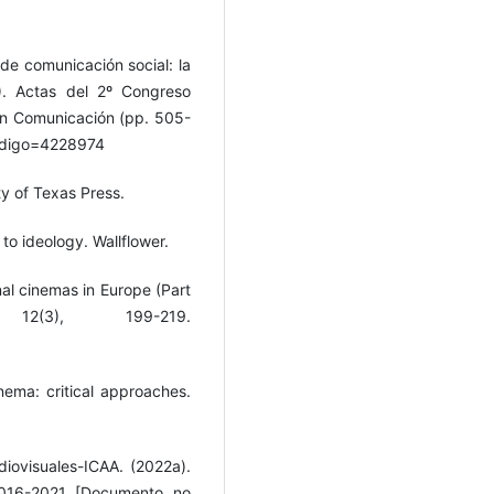
de comunicación social: la
). Actas del 2º Congreso
en Comunicación (pp. 505-
?codigo=4228974
ity of Texas Press.
to ideology. Wallflower.
nal cinemas in Europe (Part
 12(3), 199-219.
nema: critical approaches.
diovisuales-ICAA. (2022a).
2016-2021 [Documento no