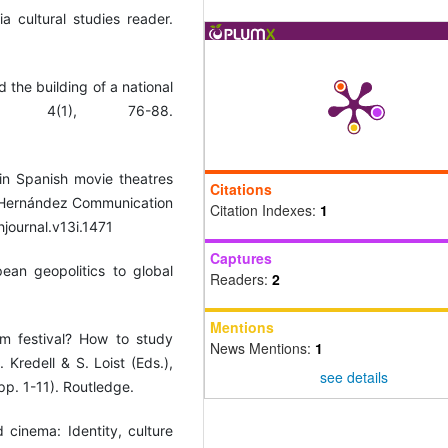
a cultural studies reader.
 the building of a national
, 4(1), 76-88.
in Spanish movie theatres
Citations
l Hernández Communication
Citation Indexes:
1
journal.v13i.1471
Captures
ean geopolitics to global
Readers:
2
Mentions
lm festival? How to study
News Mentions:
1
 Kredell & S. Loist (Eds.),
see details
pp. 1-11). Routledge.
cinema: Identity, culture