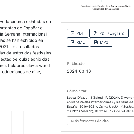
 world cinema exhibidas en
portantes de España: el
PDF
PDF (English)
 la Semana Internacional
las se han exhibido en
XML
MP3
2021. Los resultados
las de estos dos festivales
estas películas exhibidas
Publicado
ine. Palabras clave: world
2024-03-13
oproducciones de cine,
Cómo citar
López-Díez, J., & Zahedi, F. (2024). El world
en los festivales internacionales y las salas de
España (2016-2021).
Comunicación Y Socied
28. https://doi.org/10.32870/cys.v2024.8614
Más formatos de cita