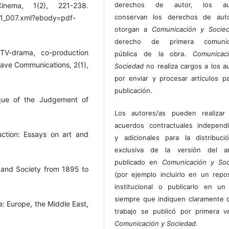
derechos de autor, los au
nema, 1(2), 221-238.
conservan los derechos de auto
p221_007.xml?ebody=pdf-
otorgan a
Comunicación y Socie
derecho de primera comunic
 TV-drama, co-production
pública de la obra.
Comunicac
rave Communications, 2(1),
Sociedad
no realiza cargos a los a
por enviar y procesar artículos p
publicación.
tique of the Judgement of
Los autores/as pueden realizar 
acuerdos contractuales independ
uction: Essays on art and
y adicionales para la distribuc
exclusiva de la versión del art
publicado en
Comunicación y Soc
 and Society from 1895 to
(por ejemplo incluirlo en un repos
institucional o publicarlo en un 
siempre que indiquen claramente 
: Europe, the Middle East,
trabajo se publicó por primera 
Comunicación y Sociedad
.