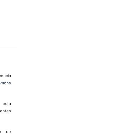
encia
mons
 esta
entes
ón de