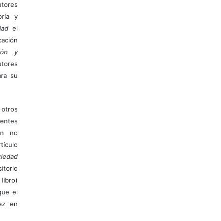
tores
ría y
dad
el
ación
ión y
utores
ara su
otros
ientes
ión no
ículo
iedad
itorio
libro)
que el
vez en