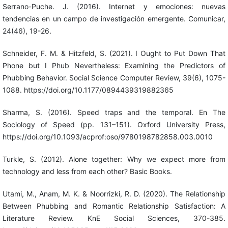
Serrano-Puche. J. (2016). Internet y emociones: nuevas
tendencias en un campo de investigación emergente. Comunicar,
24(46), 19-26.
Schneider, F. M. & Hitzfeld, S. (2021). I Ought to Put Down That
Phone but I Phub Nevertheless: Examining the Predictors of
Phubbing Behavior. Social Science Computer Review, 39(6), 1075-
1088. https://doi.org/10.1177/0894439319882365
Sharma, S. (2016). Speed traps and the temporal. En The
Sociology of Speed (pp. 131–151). Oxford University Press,
https://doi.org/10.1093/acprof:oso/9780198782858.003.0010
Turkle, S. (2012). Alone together: Why we expect more from
technology and less from each other? Basic Books.
Utami, M., Anam, M. K. & Noorrizki, R. D. (2020). The Relationship
Between Phubbing and Romantic Relationship Satisfaction: A
Literature Review. KnE Social Sciences, 370-385.