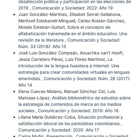
desafección política y participación en las elecciones de
2019
,
Comunicación y Sociedad: 2022: Año 19
Juan González-Martínez, Elisabet Serrat-Sellabona,
Meritxell Estebanell-Minguell, Carles Rostan-Sánchez,
Moisès Esteban-Guitart,
Sobre el concepto de
alfabetización transmedia en el ámbito educativo. Una
revisión de la literatura
,
Comunicación y Sociedad:
Núm. 33 (2018): Año 15
José Luis González Compeán, Anuschka van’t Hooft,
Jesús Carretero Pérez, Luis Flores Martínez,
La
introducción de la lengua huasteca a Internet. Una
estrategia para crear comunidades virtuales en lenguas
amerindias
,
Comunicación y Sociedad: Núm. 28 (2017):
Año 14
Elena Cuevas-Molano, Manuel Sánchez Cid, Luis
Matosas-López,
Análisis bibliométrico de estudios sobre
la estrategia de contenidos de marca en los medios
sociales
,
Comunicación y Sociedad: 2019: Año 16
Liliana María Gutiérrez-Coba,
Situación profesional y
satisfacción laboral de los periodistas colombianos
,
Comunicación y Sociedad: 2020: Año 17
Carlos Muñiz,
Presentación
,
Comunicación y Sociedad: