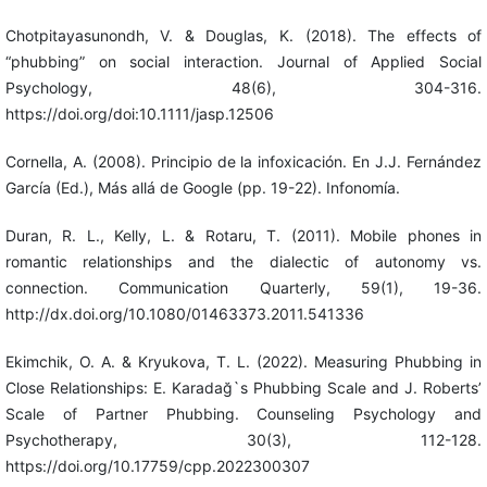
Chotpitayasunondh, V. & Douglas, K. (2018). The effects of
“phubbing” on social interaction. Journal of Applied Social
Psychology, 48(6), 304-316.
https://doi.org/doi:10.1111/jasp.12506
Cornella, A. (2008). Principio de la infoxicación. En J.J. Fernández
García (Ed.), Más allá de Google (pp. 19-22). Infonomía.
Duran, R. L., Kelly, L. & Rotaru, T. (2011). Mobile phones in
romantic relationships and the dialectic of autonomy vs.
connection. Communication Quarterly, 59(1), 19-36.
http://dx.doi.org/10.1080/01463373.2011.541336
Ekimchik, O. A. & Kryukova, T. L. (2022). Measuring Phubbing in
Close Relationships: E. Karadağ`s Phubbing Scale and J. Roberts’
Scale of Partner Phubbing. Counseling Psychology and
Psychotherapy, 30(3), 112-128.
https://doi.org/10.17759/cpp.2022300307