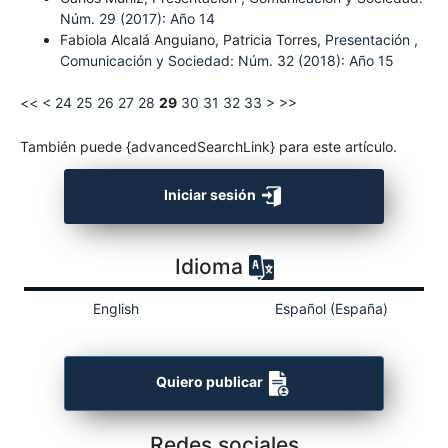
Núm. 29 (2017): Año 14
Fabiola Alcalá Anguiano, Patricia Torres,
Presentación
,
Comunicación y Sociedad: Núm. 32 (2018): Año 15
<<
<
24
25
26
27
28
29
30
31
32
33
>
>>
También puede {advancedSearchLink} para este artículo.
Iniciar sesión
Idioma
English
Español (España)
Quiero publicar
Redes sociales