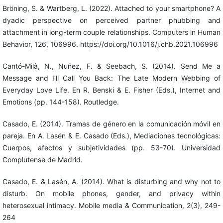
Bröning, S. & Wartberg, L. (2022). Attached to your smartphone? A
dyadic perspective on perceived partner phubbing and
attachment in long-term couple relationships. Computers in Human
Behavior, 126, 106996. https://doi.org/10.1016/j.chb.2021.106996
Cantó-Milà, N., Nuñez, F. & Seebach, S. (2014). Send Me a
Message and I’ll Call You Back: The Late Modern Webbing of
Everyday Love Life. En R. Benski & E. Fisher (Eds.), Internet and
Emotions (pp. 144-158). Routledge.
Casado, E. (2014). Tramas de género en la comunicación móvil en
pareja. En A. Lasén & E. Casado (Eds.), Mediaciones tecnológicas:
Cuerpos, afectos y subjetividades (pp. 53-70). Universidad
Complutense de Madrid.
Casado, E. & Lasén, A. (2014). What is disturbing and why not to
disturb. On mobile phones, gender, and privacy within
heterosexual intimacy. Mobile media & Communication, 2(3), 249-
264