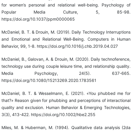
for women’s personal and relational well-being. Psychology of
Popular Media Culture, 5, 85-98.
https://doi.org/10.1037/ppm0000065
McDaniel, B. T. & Drouin, M. (2019). Daily Technology Interruptions
and Emotional and Relational Well-Being. Computers in Human
Behavior, 99, 1-8. https://doi.org/10.1016/j.chb.2019.04.027
McDaniel, B., Galovan, A. & Drouin, M. (2020). Daily technoference,
technology use during couple leisure time, and relationship quality.
Media Psychology, 24(5). 637-665.
https://doi.org/10.1080/15213269.2020.1783561
McDaniel, B. T. & Wesselmann, E. (2021). «You phubbed me for
that?» Reason given for phubbing and perceptions of interactional
quality and exclusion. Human Behavior & Emerging Technologies,
3(3), 413-422. https://doi.org/10.1002/hbe2.255
Miles, M. & Huberman, M. (1994). Qualitative data analysis (2da