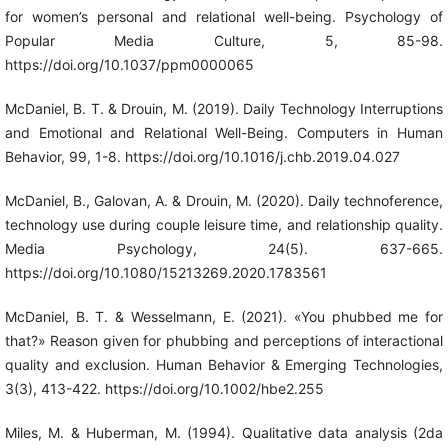
for women’s personal and relational well-being. Psychology of
Popular Media Culture, 5, 85-98.
https://doi.org/10.1037/ppm0000065
McDaniel, B. T. & Drouin, M. (2019). Daily Technology Interruptions
and Emotional and Relational Well-Being. Computers in Human
Behavior, 99, 1-8. https://doi.org/10.1016/j.chb.2019.04.027
McDaniel, B., Galovan, A. & Drouin, M. (2020). Daily technoference,
technology use during couple leisure time, and relationship quality.
Media Psychology, 24(5). 637-665.
https://doi.org/10.1080/15213269.2020.1783561
McDaniel, B. T. & Wesselmann, E. (2021). «You phubbed me for
that?» Reason given for phubbing and perceptions of interactional
quality and exclusion. Human Behavior & Emerging Technologies,
3(3), 413-422. https://doi.org/10.1002/hbe2.255
Miles, M. & Huberman, M. (1994). Qualitative data analysis (2da