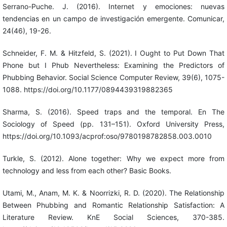
Serrano-Puche. J. (2016). Internet y emociones: nuevas
tendencias en un campo de investigación emergente. Comunicar,
24(46), 19-26.
Schneider, F. M. & Hitzfeld, S. (2021). I Ought to Put Down That
Phone but I Phub Nevertheless: Examining the Predictors of
Phubbing Behavior. Social Science Computer Review, 39(6), 1075-
1088. https://doi.org/10.1177/0894439319882365
Sharma, S. (2016). Speed traps and the temporal. En The
Sociology of Speed (pp. 131–151). Oxford University Press,
https://doi.org/10.1093/acprof:oso/9780198782858.003.0010
Turkle, S. (2012). Alone together: Why we expect more from
technology and less from each other? Basic Books.
Utami, M., Anam, M. K. & Noorrizki, R. D. (2020). The Relationship
Between Phubbing and Romantic Relationship Satisfaction: A
Literature Review. KnE Social Sciences, 370-385.