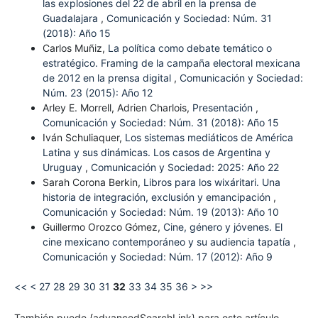
las explosiones del 22 de abril en la prensa de
Guadalajara
,
Comunicación y Sociedad: Núm. 31
(2018): Año 15
Carlos Muñiz,
La política como debate temático o
estratégico. Framing de la campaña electoral mexicana
de 2012 en la prensa digital
,
Comunicación y Sociedad:
Núm. 23 (2015): Año 12
Arley E. Morrell, Adrien Charlois,
Presentación
,
Comunicación y Sociedad: Núm. 31 (2018): Año 15
Iván Schuliaquer,
Los sistemas mediáticos de América
Latina y sus dinámicas. Los casos de Argentina y
Uruguay
,
Comunicación y Sociedad: 2025: Año 22
Sarah Corona Berkin,
Libros para los wixáritari. Una
historia de integración, exclusión y emancipación
,
Comunicación y Sociedad: Núm. 19 (2013): Año 10
Guillermo Orozco Gómez,
Cine, género y jóvenes. El
cine mexicano contemporáneo y su audiencia tapatía
,
Comunicación y Sociedad: Núm. 17 (2012): Año 9
<<
<
27
28
29
30
31
32
33
34
35
36
>
>>
También puede {advancedSearchLink} para este artículo.