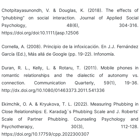
Chotpitayasunondh, V. & Douglas, K. (2018). The effects of
“phubbing” on social interaction. Journal of Applied Social
Psychology, 48(6), 304-316.
https://doi.org/doi:10.1111/jasp.12506
Cornella, A. (2008). Principio de la infoxicación. En J.J. Fernández
García (Ed.), Más allá de Google (pp. 19-22). Infonomía.
Duran, R. L., Kelly, L. & Rotaru, T. (2011). Mobile phones in
romantic relationships and the dialectic of autonomy vs.
connection. Communication Quarterly, 59(1), 19-36.
http://dx.doi.org/10.1080/01463373.2011.541336
Ekimchik, O. A. & Kryukova, T. L. (2022). Measuring Phubbing in
Close Relationships: E. Karadağ`s Phubbing Scale and J. Roberts’
Scale of Partner Phubbing. Counseling Psychology and
Psychotherapy, 30(3), 112-128.
https://doi.org/10.17759/cpp.2022300307