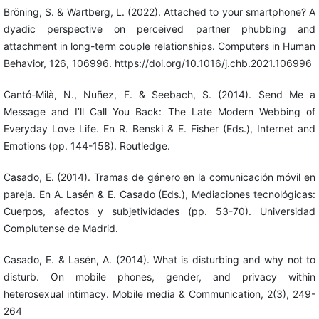
Bröning, S. & Wartberg, L. (2022). Attached to your smartphone? A
dyadic perspective on perceived partner phubbing and
attachment in long-term couple relationships. Computers in Human
Behavior, 126, 106996. https://doi.org/10.1016/j.chb.2021.106996
Cantó-Milà, N., Nuñez, F. & Seebach, S. (2014). Send Me a
Message and I’ll Call You Back: The Late Modern Webbing of
Everyday Love Life. En R. Benski & E. Fisher (Eds.), Internet and
Emotions (pp. 144-158). Routledge.
Casado, E. (2014). Tramas de género en la comunicación móvil en
pareja. En A. Lasén & E. Casado (Eds.), Mediaciones tecnológicas:
Cuerpos, afectos y subjetividades (pp. 53-70). Universidad
Complutense de Madrid.
Casado, E. & Lasén, A. (2014). What is disturbing and why not to
disturb. On mobile phones, gender, and privacy within
heterosexual intimacy. Mobile media & Communication, 2(3), 249-
264