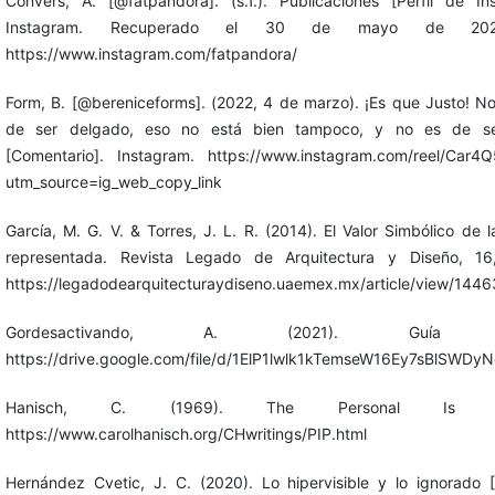
Convers, A. [@fatpandora]. (s.f.). Publicaciones [Perfil de In
Instagram. Recuperado el 30 de mayo de 20
https://www.instagram.com/fatpandora/
Form, B. [@bereniceforms]. (2022, 4 de marzo). ¡Es que Justo! No
de ser delgado, eso no está bien tampoco, y no es de s
[Comentario]. Instagram. https://www.instagram.com/reel/Car4Q
utm_source=ig_web_copy_link
García, M. G. V. & Torres, J. L. R. (2014). El Valor Simbólico de 
representada. Revista Legado de Arquitectura y Diseño, 16
https://legadodearquitecturaydiseno.uaemex.mx/article/view/1446
Gordesactivando, A. (2021). Guía G
https://drive.google.com/file/d/1ElP1lwlk1kTemseW16Ey7sBlSWDy
Hanisch, C. (1969). The Personal Is Poli
https://www.carolhanisch.org/CHwritings/PIP.html
Hernández Cvetic, J. C. (2020). Lo hipervisible y lo ignorado 