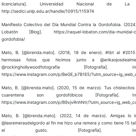
licenciatura]. Universidad Nacional de La 
http://sedici.unlp.edu.ar/handle/10915/115974
Manifiesto Colectivo del Día Mundial Contra la Gordofobia. (2024
Lobatón [Blog]. https://raquel-lobaton.com/dia-munidal-co
gordofobia/
Mato, B. [@brenda.mato]. (2018, 18 de enero). #tbt al #2015
hermosas fotos que hicimos junto a @erikaojosdealm
@rockinghollywoodfotografia [Fotografía]. Ins
https://www.instagram.com/p/BeGE_b7B1E5/?utm_source=ig_web_c
Mato, B. [@brenda.mato]. (2020, 15 de marzo). Tus chistecitos
cuarentena son gordofóbicos [Fotografía]. Ins
https://www.instagram.com/p/B9xjvRnhNtr/?utm_source=ig_web_co
Mato, B. [@brenda.mato]. (2022, 14 de marzo). Amigas lo l
@lasremerasdelgordo al fin me hizo una remera y como tiene 15 tal
el gusto. [Fotografía]. Instag