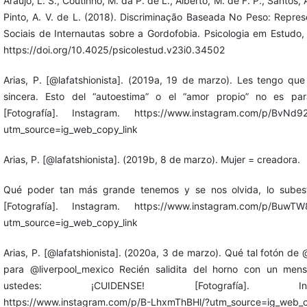
Araújo, L. S., Coutinho, M. da P. de L., Alberto, M. de F. P., Santos, 
Pinto, A. V. de L. (2018). Discriminação Baseada No Peso: Repre
Sociais de Internautas sobre a Gordofobia. Psicologia em Estudo, 
https://doi.org/10.4025/psicolestud.v23i0.34502
Arias, P. [@lafatshionista]. (2019a, 19 de marzo). Les tengo qu
sincera. Esto del “autoestima” o el “amor propio” no es par
[Fotografía]. Instagram. https://www.instagram.com/p/BvNd9
utm_source=ig_web_copy_link
Arias, P. [@lafatshionista]. (2019b, 8 de marzo). Mujer = creadora.
Qué poder tan más grande tenemos y se nos olvida, lo subes
[Fotografía]. Instagram. https://www.instagram.com/p/BuwTW
utm_source=ig_web_copy_link
Arias, P. [@lafatshionista]. (2020a, 3 de marzo). Qué tal fotón de
para @liverpool_mexico Recién salidita del horno con un mens
ustedes: ¡CUIDENSE! [Fotografía]. Inst
https://www.instagram.com/p/B-LhxmThBHl/?utm_source=ig_web_c