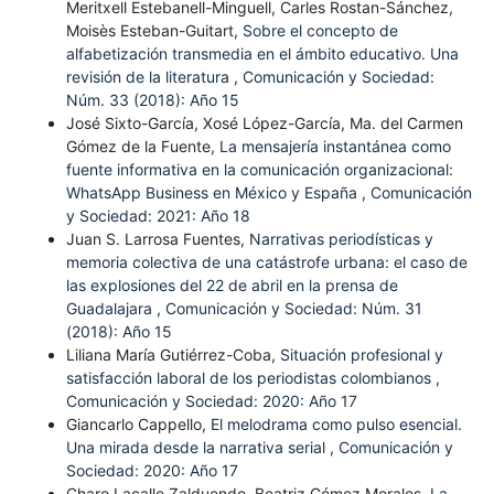
Meritxell Estebanell-Minguell, Carles Rostan-Sánchez,
Moisès Esteban-Guitart,
Sobre el concepto de
alfabetización transmedia en el ámbito educativo. Una
revisión de la literatura
,
Comunicación y Sociedad:
Núm. 33 (2018): Año 15
José Sixto-García, Xosé López-García, Ma. del Carmen
Gómez de la Fuente,
La mensajería instantánea como
fuente informativa en la comunicación organizacional:
WhatsApp Business en México y España
,
Comunicación
y Sociedad: 2021: Año 18
Juan S. Larrosa Fuentes,
Narrativas periodísticas y
memoria colectiva de una catástrofe urbana: el caso de
las explosiones del 22 de abril en la prensa de
Guadalajara
,
Comunicación y Sociedad: Núm. 31
(2018): Año 15
Liliana María Gutiérrez-Coba,
Situación profesional y
satisfacción laboral de los periodistas colombianos
,
Comunicación y Sociedad: 2020: Año 17
Giancarlo Cappello,
El melodrama como pulso esencial.
Una mirada desde la narrativa serial
,
Comunicación y
Sociedad: 2020: Año 17
Charo Lacalle Zalduendo, Beatriz Gómez Morales,
La