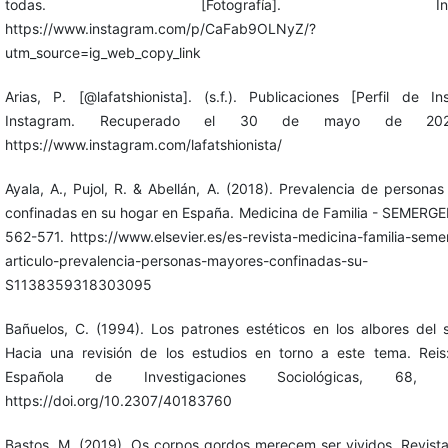
todas. [Fotografía]. Instag
https://www.instagram.com/p/CaFab9OLNyZ/?
utm_source=ig_web_copy_link
Arias, P. [@lafatshionista]. (s.f.). Publicaciones [Perfil de In
Instagram. Recuperado el 30 de mayo de 20
https://www.instagram.com/lafatshionista/
Ayala, A., Pujol, R. & Abellán, A. (2018). Prevalencia de persona
confinadas en su hogar en España. Medicina de Familia - SEMERGE
562-571. https://www.elsevier.es/es-revista-medicina-familia-sem
articulo-prevalencia-personas-mayores-confinadas-su-
S1138359318303095
Bañuelos, C. (1994). Los patrones estéticos en los albores del s
Hacia una revisión de los estudios en torno a este tema. Reis
Española de Investigaciones Sociológicas, 68, 1
https://doi.org/10.2307/40183760
Bastos, M. (2019). Os corpos gordos merecem ser vividos. Revist