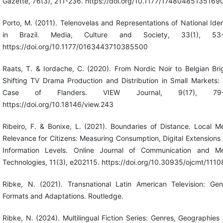
Gazette, 76(3), 211-236. https://doi.org/10.1177/17480485135169
Porto, M. (2011). Telenovelas and Representations of National Iden
in Brazil. Media, Culture and Society, 33(1), 53-
https://doi.org/10.1177/0163443710385500
Raats, T. & Iordache, C. (2020). From Nordic Noir to Belgian Bri
Shifting TV Drama Production and Distribution in Small Markets:
Case of Flanders. VIEW Journal, 9(17), 79-
https://doi.org/10.18146/view.243
Ribeiro, F. & Bonixe, L. (2021). Boundaries of Distance. Local M
Relevance for Citizens: Measuring Consumption, Digital Extensions
Information Levels. Online Journal of Communication and M
Technologies, 11(3), e202115. https://doi.org/10.30935/ojcmt/1110
Ribke, N. (2021). Transnational Latin American Television: Gen
Formats and Adaptations. Routledge.
Ribke, N. (2024). Multilingual Fiction Series: Genres, Geographies