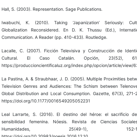
Hall, S. (2003). Representation. Sage Publications.
Iwabuchi, K. (2010). Taking ‘Japanization’ Seriously: Cult
Globalization Reconsidered. En D. K. Thussu (Ed.), Internati
Communication. A Reader (pp. 410-433). Routledge.
Lacalle, C. (2007). Ficción Televisiva y Construcción de Ident
Cultural. El Caso Catalán. Opción, 23(52), 61-
https://produccioncientificaluz.org/index.php/opcion/article/view/
La Pastina, A. & Straubhaar, J. D. (2005). Multiple Proximities bet
Television Genres and Audiences: The Schism between Telenove
Global Distribution and Local Consumption. Gazette, 67(3), 271-
https://doi.org/10.1177/0016549205052231
Leal Larrarte, S. (2016). El destino del héroe: el sacrificio d
sensibilidad femenina. Nóesis. Revista de Ciencias Social
Humanidades, 25(49-1), 152-16
https://doi.org/10.20983/noesis.2016.12.10