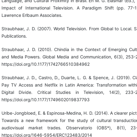
Language, and Cultural Proximity in Brasil. En M. G. Elasmar (Ed.),
Impact of International Television. A Paradigm Shift (pp. 77-1
Lawrence Erlbaum Associates.
Straubhaar, J. D. (2007). World Television. From Global to Local. 
Publications.
Straubhaar, J. D. (2010). Chindia in the Context of Emerging Cult
and Media Powers. Global Media and Communication, 6(3), 253-
https://doi.org/10.1177/1742766510384962
Straubhaar, J. D., Castro, D., Duarte, L. G. & Spence, J. (2019). Cl
Pay TV Access and Netflix in Latin America: Transformation with
Digital Divide. Critical Studies in Television, 14(2), 233-
https://doi.org/10.1177/1749602019837793
Uribe-Jongbloed, E. & Espinosa-Medina, H. D. (2014). A clearer pict
Towards a new framework for the study of cultural transductio
audiovisual market trades. Observatorio (OBS*), 8(1), 23
https://doi.org/1646-5954/ERC123483/2014