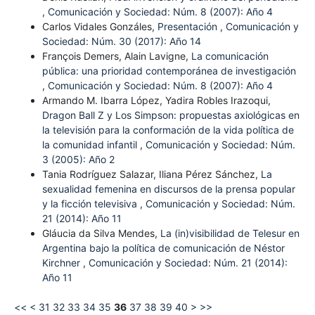
,
Comunicación y Sociedad: Núm. 8 (2007): Año 4
Carlos Vidales Gonzáles,
Presentación
,
Comunicación y
Sociedad: Núm. 30 (2017): Año 14
François Demers, Alain Lavigne,
La comunicación
pública: una prioridad contemporánea de investigación
,
Comunicación y Sociedad: Núm. 8 (2007): Año 4
Armando M. Ibarra López, Yadira Robles Irazoqui,
Dragon Ball Z y Los Simpson: propuestas axiológicas en
la televisión para la conformación de la vida política de
la comunidad infantil
,
Comunicación y Sociedad: Núm.
3 (2005): Año 2
Tania Rodríguez Salazar, Iliana Pérez Sánchez,
La
sexualidad femenina en discursos de la prensa popular
y la ficción televisiva
,
Comunicación y Sociedad: Núm.
21 (2014): Año 11
Gláucia da Silva Mendes,
La (in)visibilidad de Telesur en
Argentina bajo la política de comunicación de Néstor
Kirchner
,
Comunicación y Sociedad: Núm. 21 (2014):
Año 11
<<
<
31
32
33
34
35
36
37
38
39
40
>
>>