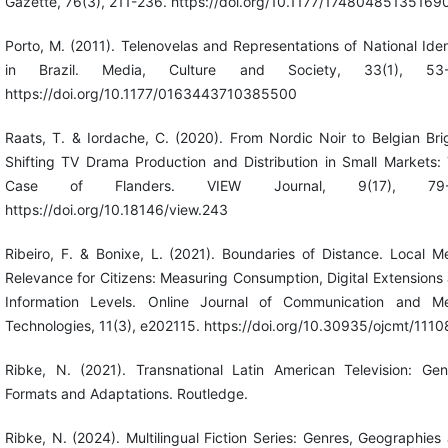
Gazette, 76(3), 211-236. https://doi.org/10.1177/17480485135169
Porto, M. (2011). Telenovelas and Representations of National Iden
in Brazil. Media, Culture and Society, 33(1), 53-
https://doi.org/10.1177/0163443710385500
Raats, T. & Iordache, C. (2020). From Nordic Noir to Belgian Bri
Shifting TV Drama Production and Distribution in Small Markets:
Case of Flanders. VIEW Journal, 9(17), 79-
https://doi.org/10.18146/view.243
Ribeiro, F. & Bonixe, L. (2021). Boundaries of Distance. Local M
Relevance for Citizens: Measuring Consumption, Digital Extensions
Information Levels. Online Journal of Communication and M
Technologies, 11(3), e202115. https://doi.org/10.30935/ojcmt/1110
Ribke, N. (2021). Transnational Latin American Television: Gen
Formats and Adaptations. Routledge.
Ribke, N. (2024). Multilingual Fiction Series: Genres, Geographies