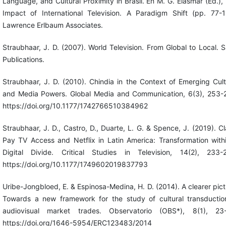
Language, and Cultural Proximity in Brasil. En M. G. Elasmar (Ed.),
Impact of International Television. A Paradigm Shift (pp. 77-1
Lawrence Erlbaum Associates.
Straubhaar, J. D. (2007). World Television. From Global to Local. 
Publications.
Straubhaar, J. D. (2010). Chindia in the Context of Emerging Cult
and Media Powers. Global Media and Communication, 6(3), 253-
https://doi.org/10.1177/1742766510384962
Straubhaar, J. D., Castro, D., Duarte, L. G. & Spence, J. (2019). Cl
Pay TV Access and Netflix in Latin America: Transformation with
Digital Divide. Critical Studies in Television, 14(2), 233-
https://doi.org/10.1177/1749602019837793
Uribe-Jongbloed, E. & Espinosa-Medina, H. D. (2014). A clearer pict
Towards a new framework for the study of cultural transductio
audiovisual market trades. Observatorio (OBS*), 8(1), 23
https://doi.org/1646-5954/ERC123483/2014