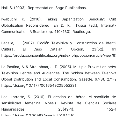
Hall, S. (2003). Representation. Sage Publications.
Iwabuchi, K. (2010). Taking ‘Japanization’ Seriously: Cult
Globalization Reconsidered. En D. K. Thussu (Ed.), Internati
Communication. A Reader (pp. 410-433). Routledge.
Lacalle, C. (2007). Ficción Televisiva y Construcción de Ident
Cultural. El Caso Catalán. Opción, 23(52), 61-
https://produccioncientificaluz.org/index.php/opcion/article/view/
La Pastina, A. & Straubhaar, J. D. (2005). Multiple Proximities bet
Television Genres and Audiences: The Schism between Telenove
Global Distribution and Local Consumption. Gazette, 67(3), 271-
https://doi.org/10.1177/0016549205052231
Leal Larrarte, S. (2016). El destino del héroe: el sacrificio d
sensibilidad femenina. Nóesis. Revista de Ciencias Social
Humanidades, 25(49-1), 152-16
https://doi.org/10.20983/noesis.2016.12.10