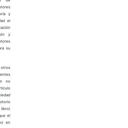
tores
ría y
dad
el
ación
ión y
utores
ara su
otros
ientes
ión no
ículo
iedad
itorio
libro)
que el
vez en