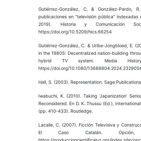
Gutiérrez-González, C. & González-Pardo, R.
publicaciones en "televisión pública" indexadas
2019). Historia y Comunicación Soci
https://doi.org/10.5209/hics.66254
Gutiérrez-González, C. & Uribe-Jongbloed, E. (2
in the 1980S: Decentralized nation-building thro
hybrid TV system. Media History
https://doi.org/10.1080/13688804.2024.232905
Hall, S. (2003). Representation. Sage Publications
Iwabuchi, K. (2010). Taking ‘Japanization’ Seriou
Reconsidered. En D. K. Thussu (Ed.), Internation
(pp. 410-433). Routledge.
Lacalle, C. (2007). Ficción Televisiva y Construc
El Caso Catalán. Opción, 
https://produccioncientificaluz.org/index.php/op