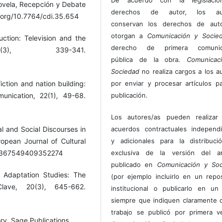
enovela, Recepción y Debate
derechos de autor, los au
i.org/10.7764/cdi.35.654
conservan los derechos de auto
otorgan a
Comunicación y Socie
duction: Television and the
derecho de primera comunic
(3), 339-341.
pública de la obra.
Comunicac
Sociedad
no realiza cargos a los a
por enviar y procesar artículos p
fiction and nation building:
publicación.
nication, 22(1), 49-68.
Los autores/as pueden realizar 
acuerdos contractuales independ
al and Social Discourses in
y adicionales para la distribuc
opean Journal of Cultural
exclusiva de la versión del art
77/1367549409352274
publicado en
Comunicación y Soc
d Adaptation Studies: The
(por ejemplo incluirlo en un repos
Clave, 20(3), 645-662.
institucional o publicarlo en un 
siempre que indiquen claramente 
trabajo se publicó por primera 
y. Sage Publications.