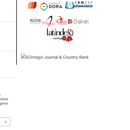
.
imidad
egional