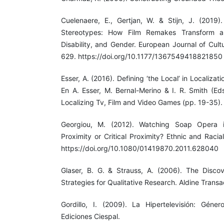
Cuelenaere, E., Gertjan, W. & Stijn, J. (2019)
Stereotypes: How Film Remakes Transform and
Disability, and Gender. European Journal of Cult
629. https://doi.org/10.1177/1367549418821850
Esser, A. (2016). Defining ‘the Local’ in Localiza
En A. Esser, M. Bernal-Merino & I. R. Smith (Ed
Localizing Tv, Film and Video Games (pp. 19-35).
Georgiou, M. (2012). Watching Soap Opera in
Proximity or Critical Proximity? Ethnic and Raci
https://doi.org/10.1080/01419870.2011.628040
Glaser, B. G. & Strauss, A. (2006). The Disco
Strategies for Qualitative Research. Aldine Transa
Gordillo, I. (2009). La Hipertelevisión: Géne
Ediciones Ciespal.