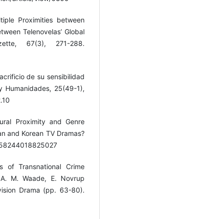
tiple Proximities between
tween Telenovelas’ Global
ette, 67(3), 271-288.
acrificio de su sensibilidad
 y Humanidades, 25(49-1),
.10
tural Proximity and Genre
can and Korean TV Dramas?
/2158244018825027
s of Transnational Crime
n A. M. Waade, E. Novrup
vision Drama (pp. 63-80).