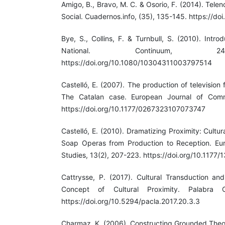
Amigo, B., Bravo, M. C. & Osorio, F. (2014). Tel
Social. Cuadernos.info, (35), 135-145. https://do
Bye, S., Collins, F. & Turnbull, S. (2010). Intro
National. Continuum, 24
https://doi.org/10.1080/10304311003797514
Castelló, E. (2007). The production of television 
The Catalan case. European Journal of Commu
https://doi.org/10.1177/0267323107073747
Castelló, E. (2010). Dramatizing Proximity: Cultur
Soap Operas from Production to Reception. Eur
Studies, 13(2), 207-223. https://doi.org/10.11
Cattrysse, P. (2017). Cultural Transduction an
Concept of Cultural Proximity. Palabra 
https://doi.org/10.5294/pacla.2017.20.3.3
Charmaz, K. (2006). Constructing Grounded Theor