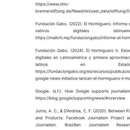
https://www.otto-
brennerstiftung.de/fileadmin/user_data/stiftung/
Fundación Gabo. (2022). El Hormiguero. Informe 
nativos digitales latinoam
https://mailchi.mp/fundaciongabo/informe-el-hor
Fundación Gabo. (2024). El Hormiguero II. Estu
digitales en Latinoamérica y primera aproximaci
latinos en Estad
https://fundaciongabo.org/es/recursos/publicaci
google-news-initiative-lanzan-el-hormiguero-ii-m
Google. (s.f.). How Google supports journalis
https://blog.google/supportingnews/#overview
Jurno, A. C., & D’Andrea, C. F. (2020). Between Pa
and Products: Facebook Journalism Project an
Journalism. Brazilian Journalism Rese