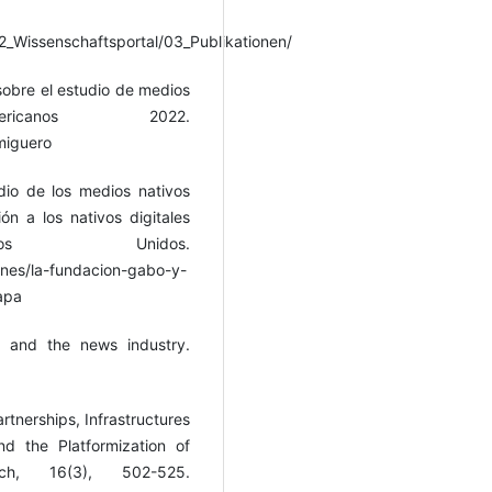
02_Wissenschaftsportal/03_Publikationen/
sobre el estudio de medios
ericanos 2022.
miguero
dio de los medios nativos
ón a los nativos digitales
os Unidos.
ones/la-fundacion-gabo-y-
apa
m and the news industry.
rtnerships, Infrastructures
d the Platformization of
arch, 16(3), 502-525.