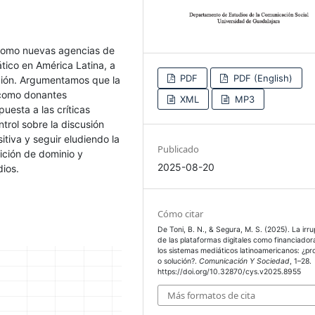
 como nuevas agencias de
ático en América Latina, a
PDF
PDF (English)
ación. Argumentamos que la
s como donantes
XML
MP3
uesta a las críticas
trol sobre la discusión
itiva y seguir eludiendo la
Publicado
ición de dominio y
2025-08-20
edios.
Cómo citar
De Toni, B. N., & Segura, M. S. (2025). La irr
de las plataformas digitales como financiador
los sistemas mediáticos latinoamericanos: ¿p
o solución?.
Comunicación Y Sociedad
, 1–28.
https://doi.org/10.32870/cys.v2025.8955
Más formatos de cita