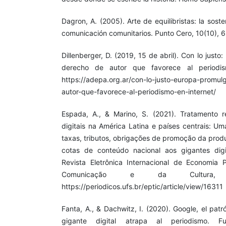
Dagron, A. (2005). Arte de equilibristas: la sost
comunicación comunitarios. Punto Cero, 10(10), 6
Dillenberger, D. (2019, 15 de abril). Con lo just
derecho de autor que favorece al periodis
https://adepa.org.ar/con-lo-justo-europa-promu
autor-que-favorece-al-periodismo-en-internet/
Espada, A., & Marino, S. (2021). Tratamento r
digitais na América Latina e países centrais: U
taxas, tributos, obrigações de promoção da prod
cotas de conteúdo nacional aos gigantes dig
Revista Eletrônica Internacional de Economia 
Comunicação e da Cultura, 
https://periodicos.ufs.br/eptic/article/view/16311
Fanta, A., & Dachwitz, I. (2020). Google, el pat
gigante digital atrapa al periodismo. F