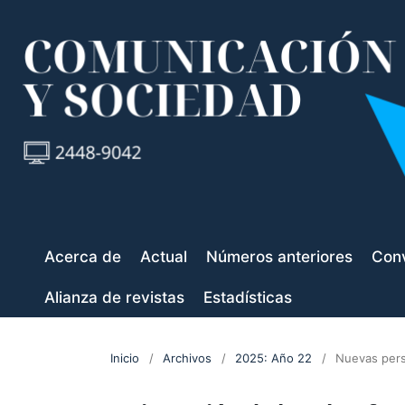
Acerca de
Actual
Números anteriores
Conv
Alianza de revistas
Estadísticas
Inicio
/
Archivos
/
2025: Año 22
/
Nuevas pers