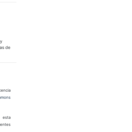
 y
mas de
encia
mons
 esta
entes