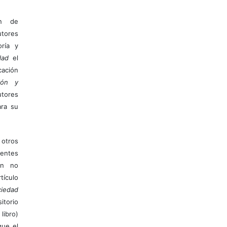
ón de
tores
ría y
dad
el
ación
ión y
utores
ara su
otros
ientes
ión no
ículo
iedad
itorio
libro)
que el