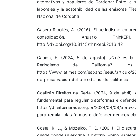
alternativos y populares de Córdoba: Entre la 
laborales y la sostenibilidad de las emisoras [T
Nacional de Córdoba.
Casero-Ripollés, A. (2016). El periodismo empre
consolidación. Anuario ThinkE
http://dx.doi.org/10.3145/thinkepi.2016.42
Cauich, E. (2024, 5 de agosto). ¿Qué es la 
Periodismo de California? Lo
https://www.latimes.com/espanol/eeuu/articulo/
de-preservacion-del-periodismo-de-california
Coalizão Direitos na Rede. (2024, 9 de abril)
fundamental para regular plataformas e defender
https://direitosnarede.org.br/2024/04/09/aprov
para-regular-plataformas-e-defender-democracia-
Costa, R. L., & Mozejko, T. D. (2001). El discu
desde donde se escribe la historia. Homo Sapiens