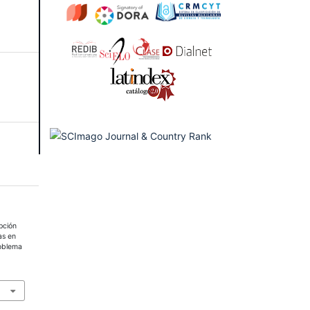
upción
as en
roblema