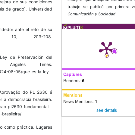
mejora de sus condiciones
trabajo se publicó por primera 
esis de grado]. Universidad
Comunicación y Sociedad
.
ndedor ante el reto de su
PI, 10, 203-208.
Ley de Preservación del
s Angeles Times.
2024-08-05/que-es-la-ley-
Captures
Readers:
6
. Aprovação do PL 2630 é
Mentions
 a democracia brasileira.
News Mentions:
1
acao-pl2630-fundamental-
see details
brasileira/
rso como práctica. Lugares
.