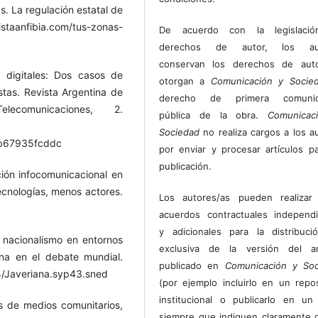
s. La regulación estatal de
taanfibia.com/tus-zonas-
De acuerdo con la legislaci
derechos de autor, los au
conservan los derechos de auto
 digitales: Dos casos de
otorgan a
Comunicación y Socie
tas. Revista Argentina de
derecho de primera comunic
comunicaciones, 2.
pública de la obra.
Comunicac
Sociedad
no realiza cargos a los a
6b67935fcddc
por enviar y procesar artículos p
publicación.
ción infocomunicacional en
cnologías, menos actores.
Los autores/as pueden realizar 
acuerdos contractuales independ
y adicionales para la distribuc
 nacionalismo en entornos
exclusiva de la versión del art
ina en el debate mundial.
publicado en
Comunicación y Soc
44/Javeriana.syp43.sned
(por ejemplo incluirlo en un repos
institucional o publicarlo en un 
es de medios comunitarios,
siempre que indiquen claramente 