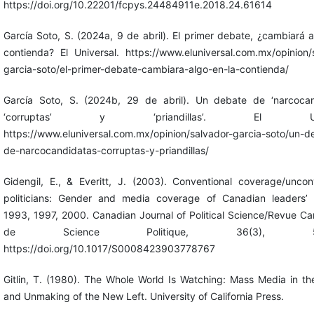
https://doi.org/10.22201/fcpys.24484911e.2018.24.61614
García Soto, S. (2024a, 9 de abril). El primer debate, ¿cambiará a
contienda? El Universal. https://www.eluniversal.com.mx/opinion/
garcia-soto/el-primer-debate-cambiara-algo-en-la-contienda/
García Soto, S. (2024b, 29 de abril). Un debate de ‘narcocand
‘corruptas’ y ‘priandillas’. El Unive
https://www.eluniversal.com.mx/opinion/salvador-garcia-soto/un-d
de-narcocandidatas-corruptas-y-priandillas/
Gidengil, E., & Everitt, J. (2003). Conventional coverage/uncon
politicians: Gender and media coverage of Canadian leaders’ 
1993, 1997, 2000. Canadian Journal of Political Science/Revue C
de Science Politique, 36(3), 559
https://doi.org/10.1017/S0008423903778767
Gitlin, T. (1980). The Whole World Is Watching: Mass Media in t
and Unmaking of the New Left. University of California Press.