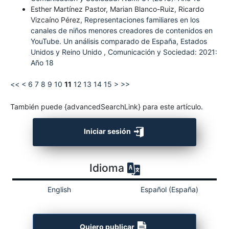
Esther Martínez Pastor, Marian Blanco-Ruiz, Ricardo
Vizcaíno Pérez,
Representaciones familiares en los
canales de niños menores creadores de contenidos en
YouTube. Un análisis comparado de España, Estados
Unidos y Reino Unido
,
Comunicación y Sociedad: 2021:
Año 18
<<
<
6
7
8
9
10
11
12
13
14
15
>
>>
También puede {advancedSearchLink} para este artículo.
Iniciar sesión
Idioma
English
Español (España)
Quiero publicar