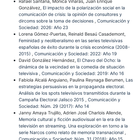
Rafael Santana, Mónica Viñarás, Juan Enrique
Gonzálvez,
El impacto de la polarización social en la
comunicación de crisis: la opinión de consultores y
dircoms sobre la toma de decisiones
,
Comunicación y
Sociedad: 2026: Año 23
Lorena Gómez-Puertas, Reinald Besaú Casademont,
Feminidad y neoliberalismo en las series televisivas
españolas de éxito durante la crisis económica (2008-
2015)
,
Comunicación y Sociedad: 2022: Año 19
David González Hernández,
El Chavo del Ocho: la
dinámica de la vecindad en la comedia de situación
televisiva
,
Comunicación y Sociedad: 2019: Año 16
Fabiola Alcalá Anguiano, Paulina Reynaga Berumen,
Las
estrategias persuasivas en la propaganda electoral.
Análisis de los spots televisivos transmitidos durante la
Campaña Electoral Jalisco 2015
,
Comunicación y
Sociedad: Núm. 29 (2017): Año 14
Janny Amaya Trujillo, Adrien José Charlois Allende,
Memoria cultural y ficción audiovisual en la era de la
televisión en streaming. Una exploración en torno a la
serie Narcos como relato de memoria transnacional
,
Comunicación y Sociedad: Núm. 31 (2018): Año 15