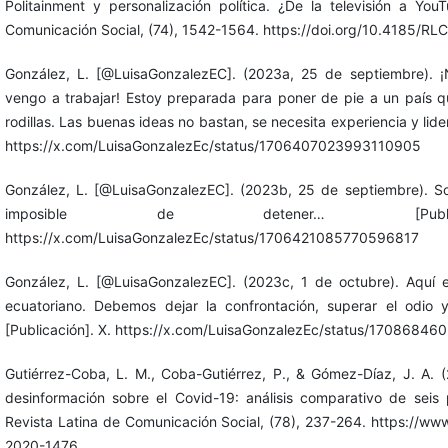
Politainment y personalización política. ¿De la televisión a You
Comunicación Social, (74), 1542-1564. https://doi.org/10.4185/R
González, L. [@LuisaGonzalezEC]. (2023a, 25 de septiembre). ¡
vengo a trabajar! Estoy preparada para poner de pie a un país 
rodillas. Las buenas ideas no bastan, se necesita experiencia y lid
https://x.com/LuisaGonzalezEc/status/1706407023993110905
González, L. [@LuisaGonzalezEC]. (2023b, 25 de septiembre). S
imposible de detener… [Publi
https://x.com/LuisaGonzalezEc/status/1706421085770596817
González, L. [@LuisaGonzalezEC]. (2023c, 1 de octubre). Aquí 
ecuatoriano. Debemos dejar la confrontación, superar el odi
[Publicación]. X. https://x.com/LuisaGonzalezEc/status/1708684
Gutiérrez-Coba, L. M., Coba-Gutiérrez, P., & Gómez-Díaz, J. A. (
desinformación sobre el Covid-19: análisis comparativo de seis 
Revista Latina de Comunicación Social, (78), 237-264. https://ww
2020-1476