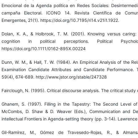
Emocional de la Agenda política en Redes Sociales: Desinterme
campaña Electoral. ICONO 14. Revista Científica de Comun
Emergentes, 21(1). https://doi.org/10.7195/ri14.v21i1.1922.
Dolan, K. A., & Holbrook, T. M. (2001). Knowing versus caring:
cognition in political perceptions. Political Psycho
https://doi.org/10.1111/0162-895X.00224
Dunn, W. M., & Hall, T. W. (1984). An Empirical Analysis of the R
Examination Candidate Attributes and Candidate Performance. 
59(4), 674-689. http://www.jstor.org/stable/247328
Fairclough, N. (1995). Critical discourse analysis. The critical stu
Ghanem, S. (1997). Filling in the Tapestry: The Second Level o
McCombs, D. Shaw & D. Weaver (Eds.), Communication and Dem
intellectual Frontiers in Agenda-setting theory (pp. 3-14). Lawrenc
Gil-Ramírez, M., Gómez de Travesedo-Rojas, R., & Almansa