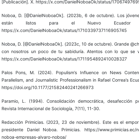
[Publicación]. X. https://x.com/DanielNoboaOk/status/17067497
Noboa, D. [@DanielNoboaOk]. (2023b, 6 de octubre). Los jóven
están listos para el Nuevo Ecuador [Pu
https://x.com/DanielNoboaOk/status/1710339737116905745
Noboa, D. [@DanielNoboaOk]. (2023c, 10 de octubre). Grande @chi
con nosotros un poco de tu sabiduría. Atentos con lo que se v
https://x.com/DanielNoboaOk/status/1711954892410028327
Palos Pons, M. (2024). Populism’s Influence on News Content: 
Parallelism, and Journalistic Professionalism in Rafael Correa’s E
https://doi.org/10.1177/21582440241266973
Paramio, L. (1994). Consolidación democrática, desafección pol
Revista Internacional de Sociología, 7(11), 11-30.
Redacción Primicias. (2023, 23 de noviembre). Este es el empori
presidente Daniel Noboa. Primicias. https://www.primicias.ec/no
noboa-empresas-alvaro-noboa/