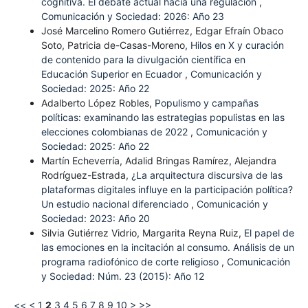
cognitiva. El debate actual hacia una regulación
,
Comunicación y Sociedad: 2026: Año 23
José Marcelino Romero Gutiérrez, Edgar Efraín Obaco
Soto, Patricia de-Casas-Moreno,
Hilos en X y curación
de contenido para la divulgación científica en
Educación Superior en Ecuador
,
Comunicación y
Sociedad: 2025: Año 22
Adalberto López Robles,
Populismo y campañas
políticas: examinando las estrategias populistas en las
elecciones colombianas de 2022
,
Comunicación y
Sociedad: 2025: Año 22
Martín Echeverría, Adalid Bringas Ramírez, Alejandra
Rodríguez-Estrada,
¿La arquitectura discursiva de las
plataformas digitales influye en la participación política?
Un estudio nacional diferenciado
,
Comunicación y
Sociedad: 2023: Año 20
Silvia Gutiérrez Vidrio, Margarita Reyna Ruiz,
El papel de
las emociones en la incitación al consumo. Análisis de un
programa radiofónico de corte religioso
,
Comunicación
y Sociedad: Núm. 23 (2015): Año 12
<<
<
1
2
3
4
5
6
7
8
9
10
>
>>