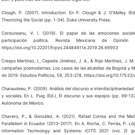
Clough, P. (2007). Introduction. En P. Clough & J. O’Malley (Eds
Theorizing the Social (pp. 1-34). Duke University Press.
Corduneanu, V. I. (2019). El papel de las emociones social
participación política. Revista Mexicana de Opinión 
https://doi.org/10.22201/fcpys.24484911e.2019.26.66903
Crespo Martínez, I., Cepeda Jiménez, J. A., & Rojo Martínez, J. M. 
campañas posmodernas. Los casos de las alcaldías de Bogotá y Med
de 2019. Estudios Políticos, 59, 253-278. https://doi.org/10.1753
Charaudeau, P. (2009). Análisis del discurso e interdisciplinarieda
y sociales. En L. Puig (Ed.), El discurso y sus espejos (pp. 99-13
Autónoma de México.
Chavero, P., & González, A. (2021). Rafael Correa and the Medi
Parallelism in Ecuador (2013–2017). En A. Rocha, C. Ferrás, P. Ló
Information Technology and Systems: ICITS 2021 (vol. 2) (p