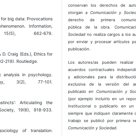
conservan los derechos de auto
otorgan a
Comunicación y Socie
s for big data: Provocations
derecho de primera comunic
phenomenon. Information,
pública de la obra.
Comunicac
5(5), 662-679.
Sociedad
no realiza cargos a los a
por enviar y procesar artículos p
publicación.
 D. Craig (Eds.), Ethics for
202-219). Routledge.
Los autores/as pueden realizar 
acuerdos contractuales independ
c analysis in psychology.
y adicionales para la distribuc
gy, 3(2), 77-101.
exclusiva de la versión del art
publicado en
Comunicación y Soc
(por ejemplo incluirlo en un repos
incts': Articulating the
institucional o publicarlo en un 
ociety, 19(6), 918-933.
siempre que indiquen claramente 
trabajo se publicó por primera 
Comunicación y Sociedad
.
iology of translation: