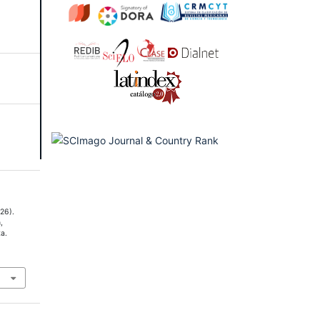
026).
,
ta.