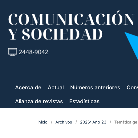
Acerca de
Actual
Números anteriores
Conv
Alianza de revistas
Estadísticas
Inicio
/
Archivos
/
2026: Año 23
/
Temática ge