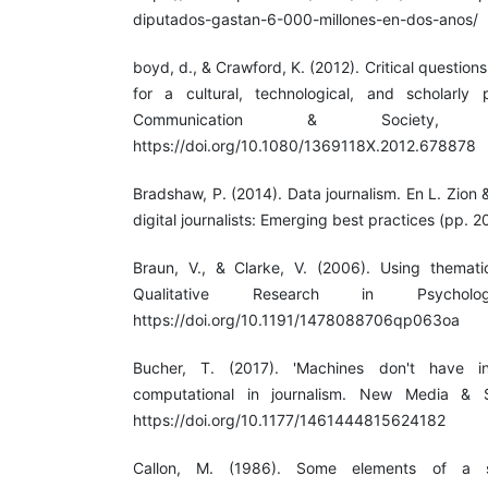
diputados-gastan-6-000-millones-en-dos-anos/
boyd, d., & Crawford, K. (2012). Critical question
for a cultural, technological, and scholarly 
Communication & Society, 1
https://doi.org/10.1080/1369118X.2012.678878
Bradshaw, P. (2014). Data journalism. En L. Zion &
digital journalists: Emerging best practices (pp. 
Braun, V., & Clarke, V. (2006). Using themati
Qualitative Research in Psycholo
https://doi.org/10.1191/1478088706qp063oa
Bucher, T. (2017). 'Machines don't have inst
computational in journalism. New Media & S
https://doi.org/10.1177/1461444815624182
Callon, M. (1986). Some elements of a soc