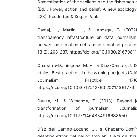
Domestication of the scallops and the fishermen 
(Ed.), Power, action and belief: A new sociolog
223). Routledge & Kegan Paul.
Camaj, L., Martin, J., & Lanosga, G. (2022
transparency infrastructure on data journalis
between information-rich and information-poor cou
13(2), 268-287. https://doi.org/10.1080/216708
Chaparro-Domínguez, M. Á., & Díaz-Campo, J. (2
ethics: Best practices in the winning projects (
Journalism Practice, 17(
https://doi.org/10.1080/17512786.2021.1981773
Deuze, M., & Witschge, T. (2018). Beyond jo
transformation of journalism. Journal
https://doi.org/10.1177/1464884916688550
Díaz del Campo-Lozano, J., & Chaparro-Domín
desafíos éticos del periodismo en la era del big