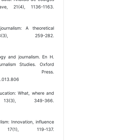
lave, 21(4), 1136-1163.
urnalism: A theoretical
(3), 259-282.
ogy and journalism. En H.
rnalism Studies. Oxford
Press.
3.013.806
ducation: What, where and
13(3), 349-366.
lism: Innovation, influence
 17(1), 119-137.