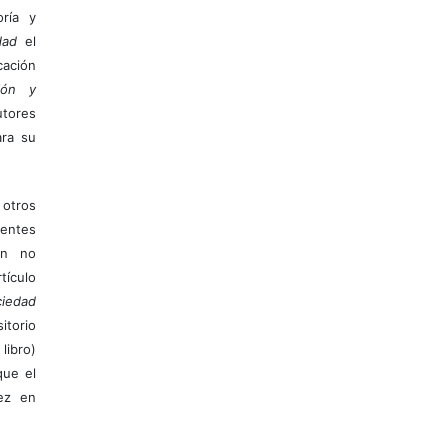
ría y
dad
el
ación
ión y
utores
ara su
otros
ientes
ión no
ículo
iedad
itorio
libro)
que el
vez en