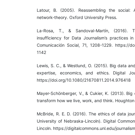
Latour, B. (2005). Reassembling the social: A
network-theory. Oxford University Press.
La-Rosa, T., & Sandoval-Martín, (2016). 
insufficiency for Data Journalism’s practices i
Comunicación Social, 71, 1208-1229. https://d
1142
Lewis, S. C., & Westlund, O. (2015). Big data an
expertise, economics, and ethics. Digital Jo
https://doi.org/10.1080/21670811.2014.976418
Mayer-Schönberger, V., & Cukier, K. (2013). Big d
transform how we live, work, and think. Houghton 
McBride, R. E. D. (2016). The ethics of data jou
University of Nebraska-Lincoln). Digital Common
Lincoln. https://digitalcommons.unl.edu/journalis