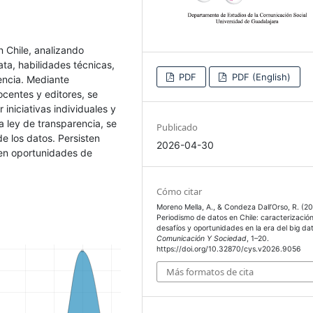
n Chile, analizando
ata, habilidades técnicas,
PDF
PDF (English)
rencia. Mediante
ocentes y editores, se
 iniciativas individuales y
la ley de transparencia, se
Publicado
de los datos. Persisten
2026-04-30
en oportunidades de
Cómo citar
Moreno Mella, A., & Condeza Dall’Orso, R. (2
Periodismo de datos en Chile: caracterización
desafíos y oportunidades en la era del big da
Comunicación Y Sociedad
, 1–20.
https://doi.org/10.32870/cys.v2026.9056
Más formatos de cita