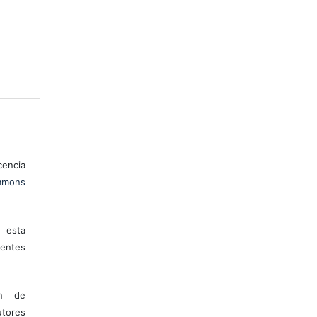
encia
mons
 esta
entes
ón de
tores