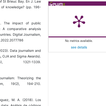
of St Brieuc Bay. En J. Law
y of knowledge? (pp. 196-
). The impact of public
m: A comparative analysis
ntries. Digital Journalism,
11.2022.2077786
No metrics available.
see details
023). Data journalism and
DJA, OJA and Sigma Awards).
6), 1321-1339.
urnalism: Theorizing the
ism, 19(2), 194-210.
guez, M. A. (2018). Los
 data: Análisis de códigos