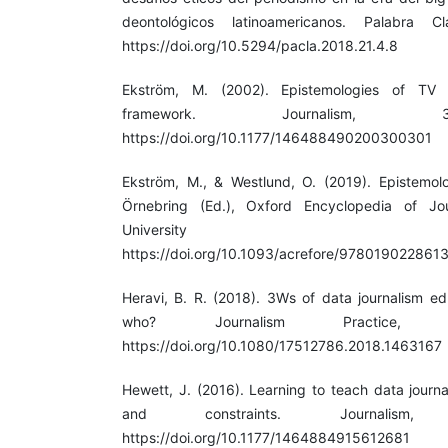
deontológicos latinoamericanos. Palabra C
https://doi.org/10.5294/pacla.2018.21.4.8
Ekström, M. (2002). Epistemologies of TV jo
framework. Journalism, 3
https://doi.org/10.1177/146488490200300301
Ekström, M., & Westlund, O. (2019). Epistemol
Örnebring (Ed.), Oxford Encyclopedia of Jou
University 
https://doi.org/10.1093/acrefore/978019022861
Heravi, B. R. (2018). 3Ws of data journalism e
who? Journalism Practice, 
https://doi.org/10.1080/17512786.2018.1463167
Hewett, J. (2016). Learning to teach data journa
and constraints. Journalism,
https://doi.org/10.1177/1464884915612681