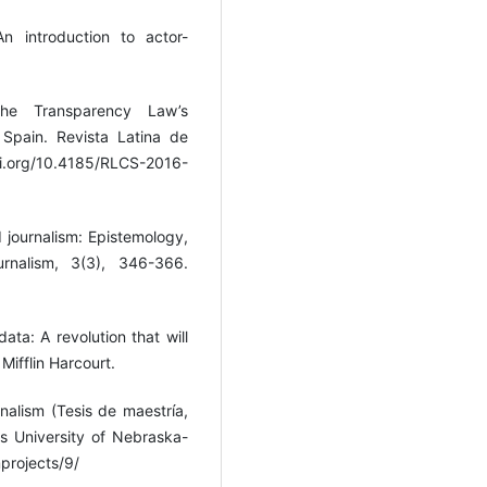
n introduction to actor-
The Transparency Law’s
n Spain. Revista Latina de
oi.org/10.4185/RLCS-2016-
d journalism: Epistemology,
urnalism, 3(3), 346-366.
ata: A revolution that will
Mifflin Harcourt.
rnalism (Tesis de maestría,
s University of Nebraska-
mprojects/9/