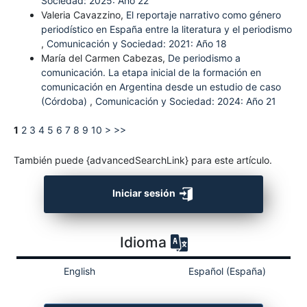
Sociedad: 2025: Año 22
Valeria Cavazzino,
El reportaje narrativo como género
periodístico en España entre la literatura y el periodismo
,
Comunicación y Sociedad: 2021: Año 18
María del Carmen Cabezas,
De periodismo a
comunicación. La etapa inicial de la formación en
comunicación en Argentina desde un estudio de caso
(Córdoba)
,
Comunicación y Sociedad: 2024: Año 21
1
2
3
4
5
6
7
8
9
10
>
>>
También puede {advancedSearchLink} para este artículo.
Iniciar sesión
Idioma
English
Español (España)