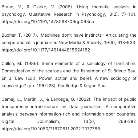
Braun, V., & Clarke, V. (2006). Using thematic analysis in
psychology. Qualitative Research in Psychology, 3(2), 77-101.
https://doi.org/10.1191/1478088706qp063oa
Bucher, T. (2017). 'Machines don't have instincts': Articulating the
computational in journalism. New Media & Society, 19(6), 918-933.
https://doi.org/10.1177/1461444815624182
Callon, M. (1986). Some elements of a sociology of translation:
Domestication of the scallops and the fishermen of St Brieuc Bay.
En J. Law (Ed.), Power, action and belief: A new sociology of
knowledge? (pp. 196-223). Routledge & Kegan Paul.
Camaj, L., Martin, J., & Lanosga, G. (2022). The impact of public
transparency infrastructure on data journalism: A comparative
analysis between information-rich and information-poor countries.
Digital Journalism, 13(2), 268-287.
https://doi.org/10.1080/21670811.2022.2077786