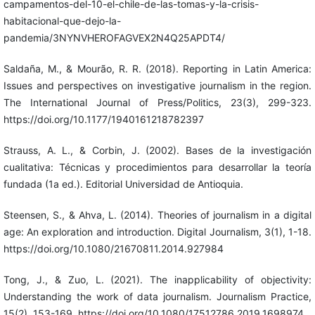
campamentos-del-10-el-chile-de-las-tomas-y-la-crisis-
habitacional-que-dejo-la-
pandemia/3NYNVHEROFAGVEX2N4Q25APDT4/
Saldaña, M., & Mourão, R. R. (2018). Reporting in Latin America:
Issues and perspectives on investigative journalism in the region.
The International Journal of Press/Politics, 23(3), 299-323.
https://doi.org/10.1177/1940161218782397
Strauss, A. L., & Corbin, J. (2002). Bases de la investigación
cualitativa: Técnicas y procedimientos para desarrollar la teoría
fundada (1a ed.). Editorial Universidad de Antioquia.
Steensen, S., & Ahva, L. (2014). Theories of journalism in a digital
age: An exploration and introduction. Digital Journalism, 3(1), 1-18.
https://doi.org/10.1080/21670811.2014.927984
Tong, J., & Zuo, L. (2021). The inapplicability of objectivity:
Understanding the work of data journalism. Journalism Practice,
15(2), 153-169. https://doi.org/10.1080/17512786.2019.1698974