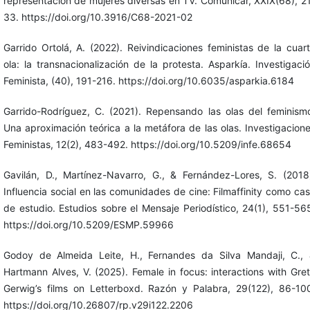
representación de mujeres diversas en TV. Comunicar, XXIX(68), 2
33. https://doi.org/10.3916/C68-2021-02
Garrido Ortolá, A. (2022). Reivindicaciones feministas de la cuar
ola: la transnacionalización de la protesta. Asparkía. Investigaci
Feminista, (40), 191-216. https://doi.org/10.6035/asparkia.6184
Garrido-Rodríguez, C. (2021). Repensando las olas del feminism
Una aproximación teórica a la metáfora de las olas. Investigacion
Feministas, 12(2), 483-492. https://doi.org/10.5209/infe.68654
Gavilán, D., Martínez-Navarro, G., & Fernández-Lores, S. (2018
Influencia social en las comunidades de cine: Filmaffinity como ca
de estudio. Estudios sobre el Mensaje Periodístico, 24(1), 551-56
https://doi.org/10.5209/ESMP.59966
Godoy de Almeida Leite, H., Fernandes da Silva Mandaji, C.,
Hartmann Alves, V. (2025). Female in focus: interactions with Gre
Gerwig’s films on Letterboxd. Razón y Palabra, 29(122), 86-10
https://doi.org/10.26807/rp.v29i122.2206