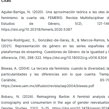
Citas
Aguilar-Barriga, N. (2020). Una aproximación teórica a las olas d
feminismo: la cuarta ola. FEMERIS: Revista Multidisciplinar 
Estudios de Género, 5(2), 121-146
https://doi.org/10.20318/femeris.2020.5387
Barrios-Rodríguez, S., González-de-Garay, B., & Marcos-Ramos, 
(2021). Representación de género en las series españolas 
plataformas de streaming. Cuestiones de Género: de la Igualdad y 
diferencia, (16), 298-322. https://doi.org/10.18002/cg.v0i16.6304
Biswas, A. (2004). La tercera ola feminista: cuando la diversidad, l
particularidades y las diferencias son lo que cuenta. Tiem
Cariátide, 65-70
https://www.uam.mx/difusion/revista/sep2004/biswas.pdf
Bobaru, N. (2024). Reimagining Barbie: A feminist analysis 
iconography and consumerism in the age of gender reevaluatio
Gender Studies, 23(1), 5-25. https://doi.org/10.2478/genst-202