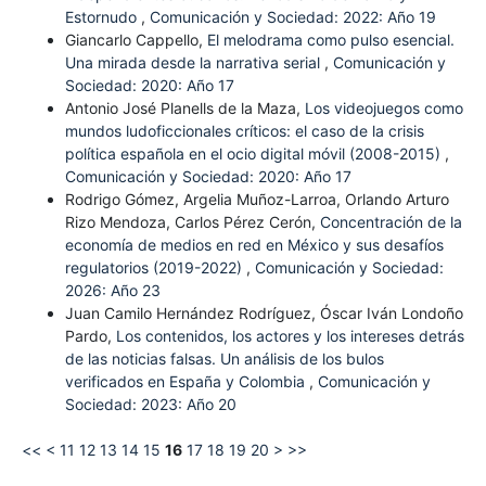
Estornudo
,
Comunicación y Sociedad: 2022: Año 19
Giancarlo Cappello,
El melodrama como pulso esencial.
Una mirada desde la narrativa serial
,
Comunicación y
Sociedad: 2020: Año 17
Antonio José Planells de la Maza,
Los videojuegos como
mundos ludoficcionales críticos: el caso de la crisis
política española en el ocio digital móvil (2008-2015)
,
Comunicación y Sociedad: 2020: Año 17
Rodrigo Gómez, Argelia Muñoz-Larroa, Orlando Arturo
Rizo Mendoza, Carlos Pérez Cerón,
Concentración de la
economía de medios en red en México y sus desafíos
regulatorios (2019-2022)
,
Comunicación y Sociedad:
2026: Año 23
Juan Camilo Hernández Rodríguez, Óscar Iván Londoño
Pardo,
Los contenidos, los actores y los intereses detrás
de las noticias falsas. Un análisis de los bulos
verificados en España y Colombia
,
Comunicación y
Sociedad: 2023: Año 20
<<
<
11
12
13
14
15
16
17
18
19
20
>
>>