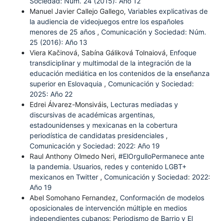
Sociedad: Núm. 24 (2015): Año 12
Manuel Javier Callejo Gallego,
Variables explicativas de
la audiencia de videojuegos entre los españoles
menores de 25 años
,
Comunicación y Sociedad: Núm.
25 (2016): Año 13
Viera Kačinová, Sabína Gáliková Tolnaiová,
Enfoque
transdiciplinar y multimodal de la integración de la
educación mediática en los contenidos de la enseñanza
superior en Eslovaquia
,
Comunicación y Sociedad:
2025: Año 22
Edrei Álvarez-Monsiváis,
Lecturas mediadas y
discursivas de académicas argentinas,
estadounidenses y mexicanas en la cobertura
periodística de candidatas presidenciales
,
Comunicación y Sociedad: 2022: Año 19
Raul Anthony Olmedo Neri,
#ElOrgulloPermanece ante
la pandemia. Usuarios, redes y contenido LGBT+
mexicanos en Twitter
,
Comunicación y Sociedad: 2022:
Año 19
Abel Somohano Fernandez,
Conformación de modelos
oposicionales de intervención múltiple en medios
independientes cubanos: Periodismo de Barrio y El