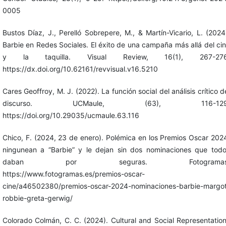
0005
Bustos Díaz, J., Perelló Sobrepere, M., & Martín-Vicario, L. (2024
Barbie en Redes Sociales. El éxito de una campaña más allá del ci
y la taquilla. Visual Review, 16(1), 267-276
https://dx.doi.org/10.62161/revvisual.v16.5210
Cares Geoffroy, M. J. (2022). La función social del análisis crítico d
discurso. UCMaule, (63), 116-129
https://doi.org/10.29035/ucmaule.63.116
Chico, F. (2024, 23 de enero). Polémica en los Premios Oscar 202
ningunean a “Barbie” y le dejan sin dos nominaciones que tod
daban por seguras. Fotogramas
https://www.fotogramas.es/premios-oscar-
cine/a46502380/premios-oscar-2024-nominaciones-barbie-margo
robbie-greta-gerwig/
Colorado Colmán, C. C. (2024). Cultural and Social Representatio