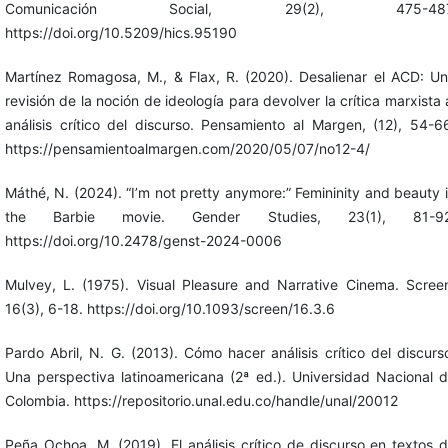
Comunicación Social, 29(2), 475-487
https://doi.org/10.5209/hics.95190
Martínez Romagosa, M., & Flax, R. (2020). Desalienar el ACD: U
revisión de la noción de ideología para devolver la crítica marxista 
análisis crítico del discurso. Pensamiento al Margen, (12), 54-6
https://pensamientoalmargen.com/2020/05/07/no12-4/
Máthé, N. (2024). “I’m not pretty anymore:” Femininity and beauty 
the Barbie movie. Gender Studies, 23(1), 81-92
https://doi.org/10.2478/genst-2024-0006
Mulvey, L. (1975). Visual Pleasure and Narrative Cinema. Scree
16(3), 6-18. https://doi.org/10.1093/screen/16.3.6
Pardo Abril, N. G. (2013). Cómo hacer análisis crítico del discurs
Una perspectiva latinoamericana (2ª ed.). Universidad Nacional 
Colombia. https://repositorio.unal.edu.co/handle/unal/20012
Peña Ochoa, M. (2019). El análisis crítico de discurso en textos 