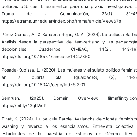
políticas públicas: Lineamientos para una praxis investigativa. 
Trama de la Comunicación, 23(1), 31-46
https://latrama.unr.edu.ar/index.php/trama/article/view/678
Pérez Gómez, A., & Sanabria Rojas, Q. A. (2024). La película Barbi
Análisis desde la perspectiva del femvertising y las pedagogí
decoloniales. Cuadernos CIMEAC, 14(2), 143-167
https://doi.org/10.18554/cimeac.v14i2.7850
Posada-Kubissa, L. (2020). Las mujeres y el sujeto político feminis
en la cuarta ola. IgualdadES, (2), 11-28
https://doi.org/10.18042/cepc/IgdES.2.01
Semrush. (2025). Domain Overview: filmaffinity.com
https://bit.ly/42qhWdP
Tinat, K. (2024). La película Barbie: Avalancha de clichés, feminis
washing y reverso a los esencialismos. Entrevista colectiva
estudiantes de la maestría de Estudios de Género. Revis