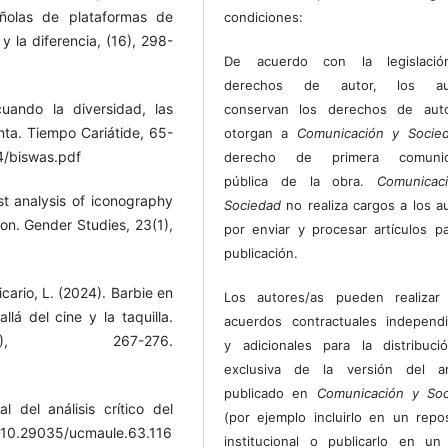
ñolas de plataformas de
condiciones:
y la diferencia, (16), 298-
De acuerdo con la legislaci
derechos de autor, los au
cuando la diversidad, las
conservan los derechos de auto
enta. Tiempo Cariátide, 65-
otorgan a
Comunicación y Socie
4/biswas.pdf
derecho de primera comunic
pública de la obra.
Comunicac
st analysis of iconography
Sociedad
no realiza cargos a los a
on. Gender Studies, 23(1),
por enviar y procesar artículos p
publicación.
icario, L. (2024). Barbie en
Los autores/as pueden realizar 
á del cine y la taquilla.
acuerdos contractuales independ
), 267-276.
y adicionales para la distribuc
exclusiva de la versión del art
publicado en
Comunicación y Soc
 del análisis crítico del
(por ejemplo incluirlo en un repos
rg/10.29035/ucmaule.63.116
institucional o publicarlo en un 