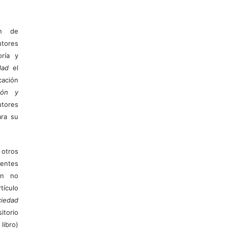
ón de
tores
ría y
dad
el
ación
ión y
utores
ara su
otros
ientes
ión no
ículo
iedad
itorio
libro)