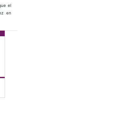
que el
vez en