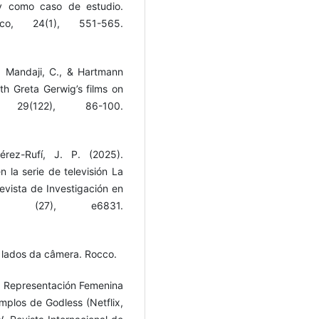
ty como caso de estudio.
ico, 24(1), 551-565.
a Mandaji, C., & Hartmann
ith Greta Gerwig’s films on
29(122), 86-100.
érez-Rufí, J. P. (2025).
 la serie de televisión La
Revista de Investigación en
s, (27), e6831.
s lados da câmera. Rocco.
a Representación Femenina
mplos de Godless (Netflix,