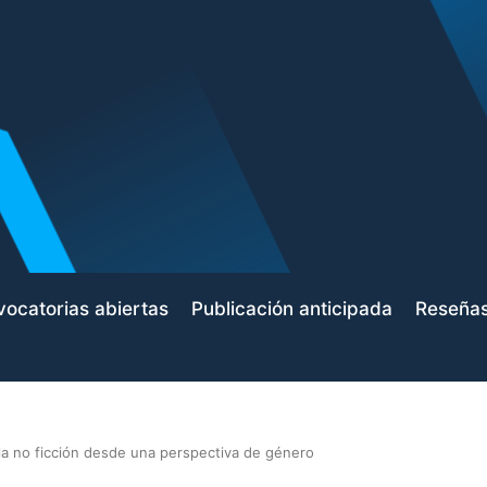
ocatorias abiertas
Publicación anticipada
Reseña
y la no ficción desde una perspectiva de género