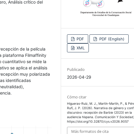
o, Análisis crítico del
PDF
PDF (English)
XML
recepción de la película
 plataforma Filmaffinity
cuantitativo se mide la
tivo se aplica el análisis
Publicado
a recepción muy polarizada
2026-04-29
as identificadas
neutralidad),
encia.
Cómo citar
Higueras-Ruiz, M. J., Martín-Martín, P., & Pér
Rufí, J. P. (2026). Narrativa de género y confl
discursivo: recepción de Barbie (2023) en la
audiencia hispana.
Comunicación Y Sociedad
https://doi.org/10.32870/cys.v2026.9057
Más formatos de cita