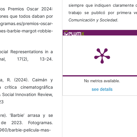
siempre que indiquen claramente 
los Premios Oscar 2024:
trabajo se publicó por primera 
iones que todos daban por
Comunicación y Sociedad
.
amas.es/premios-oscar-
es-barbie-margot-robbie-
cial Representations in a
nal, 17(2), 13-24.
za, R. (2024). Caimán y
No metrics available.
 crítica cinematográfica
see details
 & Social Innovation Review,
23
e). ‘Barbie’ arrasa y se
 de 2023. Fotogramas.
960/barbie-pelicula-mas-