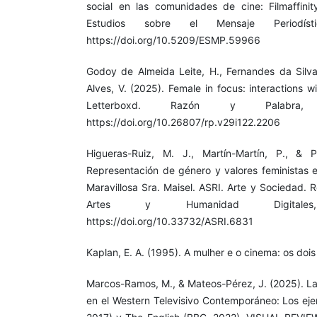
social en las comunidades de cine: Filmaffini
Estudios sobre el Mensaje Periodíst
https://doi.org/10.5209/ESMP.59966
Godoy de Almeida Leite, H., Fernandes da Silv
Alves, V. (2025). Female in focus: interactions w
Letterboxd. Razón y Palabra, 
https://doi.org/10.26807/rp.v29i122.2206
Higueras-Ruiz, M. J., Martín-Martín, P., & P
Representación de género y valores feministas en
Maravillosa Sra. Maisel. ASRI. Arte y Sociedad. 
Artes y Humanidad Digitale
https://doi.org/10.33732/ASRI.6831
Kaplan, E. A. (1995). A mulher e o cinema: os doi
Marcos-Ramos, M., & Mateos-Pérez, J. (2025). L
en el Western Televisivo Contemporáneo: Los eje