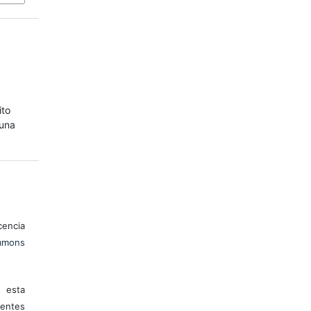
ito
 una
encia
mons
 esta
entes