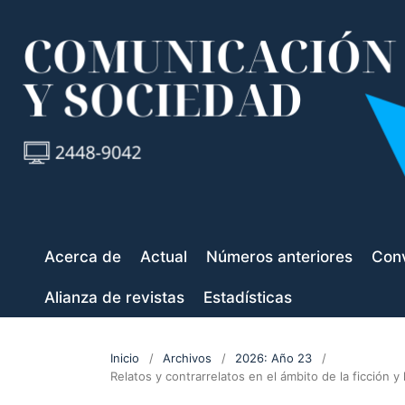
Acerca de
Actual
Números anteriores
Conv
Alianza de revistas
Estadísticas
Inicio
/
Archivos
/
2026: Año 23
/
Relatos y contrarrelatos en el ámbito de la ficción 