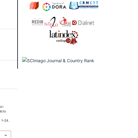
ez-
icto
, 1–24.