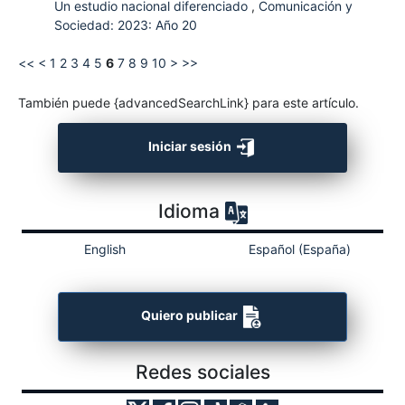
Un estudio nacional diferenciado
,
Comunicación y
Sociedad: 2023: Año 20
<<
<
1
2
3
4
5
6
7
8
9
10
>
>>
También puede {advancedSearchLink} para este artículo.
Iniciar sesión
Idioma
English
Español (España)
Quiero publicar
Redes sociales