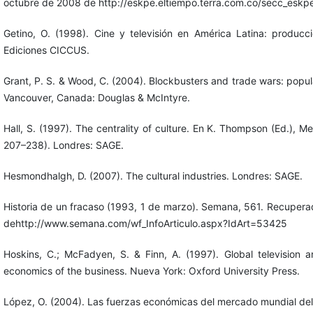
octubre de 2008 de http://eskpe.eltiempo.terra.com.co/secc_esk
Getino, O. (1998). Cine y televisión en América Latina: produc
Ediciones CICCUS.
Grant, P. S. & Wood, C. (2004). Blockbusters and trade wars: popula
Vancouver, Canada: Douglas & McIntyre.
Hall, S. (1997). The centrality of culture. En K. Thompson (Ed.), Me
207–238). Londres: SAGE.
Hesmondhalgh, D. (2007). The cultural industries. Londres: SAGE.
Historia de un fracaso (1993, 1 de marzo). Semana, 561. Recuper
dehttp://www.semana.com/wf_InfoArticulo.aspx?IdArt=53425
Hoskins, C.; McFadyen, S. & Finn, A. (1997). Global television a
economics of the business. Nueva York: Oxford University Press.
López, O. (2004). Las fuerzas económicas del mercado mundial del