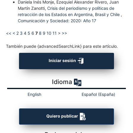
Daniela Inés Monje, Ezequiel Alexander Rivero, Juan
Martín Zanotti,
Crisis del periodismo y políticas de
retracción de los Estados en Argentina, Brasil y Chile
,
Comunicación y Sociedad: 2020: Año 17
<<
<
2
3
4
5
6
7
8
9
10
11
>
>>
También puede {advancedSearchLink} para este artículo.
Iniciar sesión
Idioma
English
Español (España)
Quiero publicar