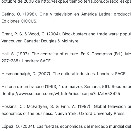
octubre de 2008 de http://eskpe.eltiempo.terra.com.co/secc_esk
Getino, O. (1998). Cine y televisión en América Latina: produc
Ediciones CICCUS.
Grant, P. S. & Wood, C. (2004). Blockbusters and trade wars: popula
Vancouver, Canada: Douglas & McIntyre.
Hall, S. (1997). The centrality of culture. En K. Thompson (Ed.), Me
207–238). Londres: SAGE.
Hesmondhalgh, D. (2007). The cultural industries. Londres: SAGE.
Historia de un fracaso (1993, 1 de marzo). Semana, 561. Recuper
dehttp://www.semana.com/wf_InfoArticulo.aspx?IdArt=53425
Hoskins, C.; McFadyen, S. & Finn, A. (1997). Global television a
economics of the business. Nueva York: Oxford University Press.
López, O. (2004). Las fuerzas económicas del mercado mundial del