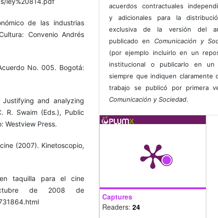
cs/ley%20814.pdf
acuerdos contractuales independ
y adicionales para la distribuc
nómico de las industrias
exclusiva de la versión del art
 Cultura: Convenio Andrés
publicado en
Comunicación y Soc
(por ejemplo incluirlo en un repos
institucional o publicarlo en un 
Acuerdo No. 005. Bogotá:
siempre que indiquen claramente 
trabajo se publicó por primera 
Comunicación y Sociedad
.
 Justifying and analyzing
. R. Swaim (Eds.), Public
o: Westview Press.
cine (2007). Kinetoscopio,
n taquilla para el cine
octubre de 2008 de
Captures
2731864.html
Readers:
24