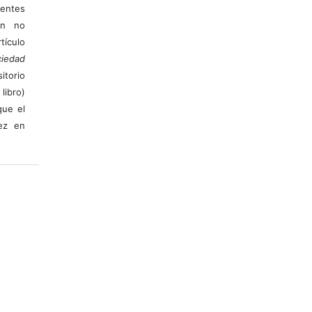
ientes
ión no
ículo
iedad
itorio
libro)
que el
vez en