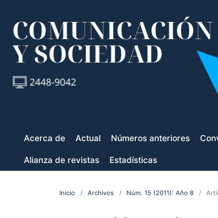
Acerca de
Actual
Números anteriores
Conv
Alianza de revistas
Estadísticas
Inicio
/
Archivos
/
Núm. 15 (2011): Año 8
/
Art