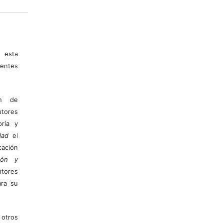
 esta
entes
ón de
tores
ría y
dad
el
ación
ión y
utores
ara su
otros