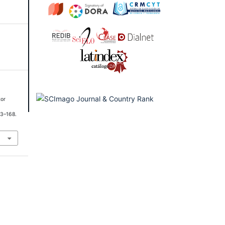
tor
43–168.