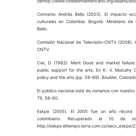
dehttp://www.cinelatinoamericano.org/assets/do
Convenio Andrés Bello (2003). El impacto eco
culturales en Colombia. Bogotá: Ministerio de
Bello.
Comisión Nacional de Televisión–CNTV (2008). 
CNTV.
Cwi, D. (1982). Merit Good and market failure:
public support for the arts. En K. V. Mulcahy C
policy and the arts (pp. 59–89). Boulder, Colorad
El público nacional está de romance con nuestro 
79, 58–60.
Eskpe (2005). El 2005 fue un año récord e
colombiano. Recuperado el 10 de 
http://eskpe.eltiempo.terra.com.co/secc_eskpe/