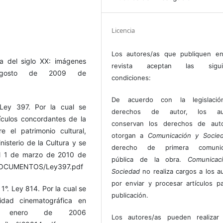
Licencia
Los autores/as que publiquen en
da del siglo XX: imágenes
revista aceptan las sigui
agosto de 2009 de
condiciones:
De acuerdo con la legislaci
Ley 397. Por la cual se
derechos de autor, los au
tículos concordantes de la
conservan los derechos de auto
e el patrimonio cultural,
otorgan a
Comunicación y Socie
nisterio de la Cultura y se
derecho de primera comunic
el 1 de marzo de 2010 de
pública de la obra.
Comunicac
s/DOCUMENTOS/Ley397.pdf
Sociedad
no realiza cargos a los a
por enviar y procesar artículos p
1°. Ley 814. Por la cual se
publicación.
idad cinematográfica en
e enero de 2006
Los autores/as pueden realizar 