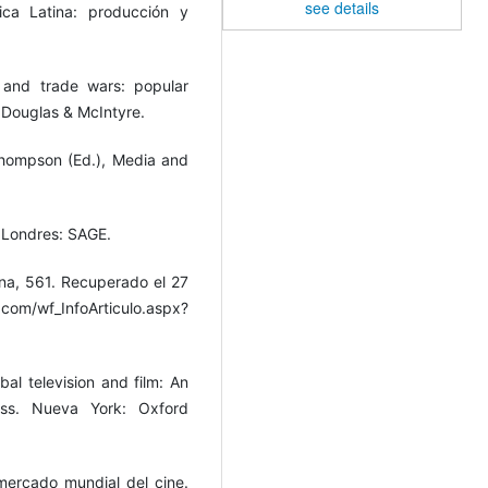
see details
ica Latina: producción y
 and trade wars: popular
 Douglas & McIntyre.
. Thompson (Ed.), Media and
. Londres: SAGE.
na, 561. Recuperado el 27
m/wf_InfoArticulo.aspx?
bal television and film: An
ess. Nueva York: Oxford
mercado mundial del cine.