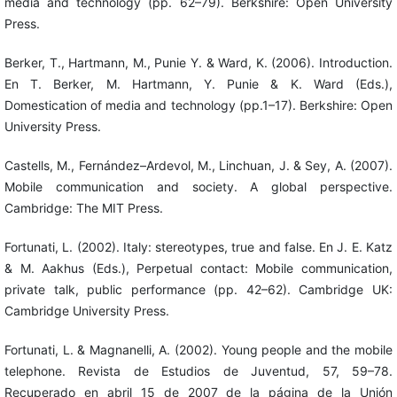
media and technology (pp. 62–79). Berkshire: Open University
Press.
Berker, T., Hartmann, M., Punie Y. & Ward, K. (2006). Introduction.
En T. Berker, M. Hartmann, Y. Punie & K. Ward (Eds.),
Domestication of media and technology (pp.1–17). Berkshire: Open
University Press.
Castells, M., Fernández–Ardevol, M., Linchuan, J. & Sey, A. (2007).
Mobile communication and society. A global perspective.
Cambridge: The MIT Press.
Fortunati, L. (2002). Italy: stereotypes, true and false. En J. E. Katz
& M. Aakhus (Eds.), Perpetual contact: Mobile communication,
private talk, public performance (pp. 42–62). Cambridge UK:
Cambridge University Press.
Fortunati, L. & Magnanelli, A. (2002). Young people and the mobile
telephone. Revista de Estudios de Juventud, 57, 59–78.
Recuperado en abril 15 de 2007 de la página de la Unión