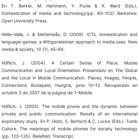
En T. Berker, M. Hartmann, Y. Punie & K. Ward (Eds.),
Domestication of media and technology(pp. 80–102). Berkshire:
Open University Press.
Helle–Valle, J. & Slettemeås, D. (2008). ICTs, domestication and
language–games: a Wittgensteinian approach to media uses. New
media & society, 10 (1), 45–66.
Höflich, J. (2004). A Certain Sense of Place. Mobile
Communication and Local Orientation. Presentado en The Global
and the Local in Mobile Communication. Places, Images, People,
Connections. Budapest, Hungría, junio 10–12. Recuperado en
octubre 3 de 2007 de la página de T–Mobile.
Höflich, J. (2005). The mobile phone and the dynamic between
private and public communication: Results of an international
exploratory study. En P. Glotz, S. Bertschi & C. Locke (Eds.). Tumb
Culture. The meanings of mobile phones for society technology
(pp. 123–135). Bielefeld: Transcript.