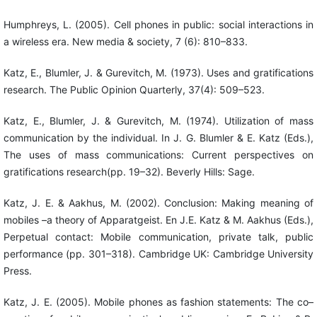
Humphreys, L. (2005). Cell phones in public: social interactions in
a wireless era. New media & society, 7 (6): 810–833.
Katz, E., Blumler, J. & Gurevitch, M. (1973). Uses and gratifications
research. The Public Opinion Quarterly, 37(4): 509–523.
Katz, E., Blumler, J. & Gurevitch, M. (1974). Utilization of mass
communication by the individual. In J. G. Blumler & E. Katz (Eds.),
The uses of mass communications: Current perspectives on
gratifications research(pp. 19–32). Beverly Hills: Sage.
Katz, J. E. & Aakhus, M. (2002). Conclusion: Making meaning of
mobiles –a theory of Apparatgeist. En J.E. Katz & M. Aakhus (Eds.),
Perpetual contact: Mobile communication, private talk, public
performance (pp. 301–318). Cambridge UK: Cambridge University
Press.
Katz, J. E. (2005). Mobile phones as fashion statements: The co–