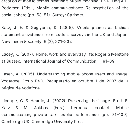
creation of mobile communication's public meaning. En R. Ling & P.
Pedersen (Eds.), Mobile communications: Re–negotiation of the
social sphere (pp. 63–81). Surrey: Springer.
Katz, J. E. & Sugiyama, S. (2006). Mobile phones as fashion
statements: evidence from student surveys in the US and Japan.
New media & society, 8 (2), 321–337.
Lacey, K. (2007). Home, work and everyday life: Roger Silverstone
at Sussex. International Journal of Communication, 1, 61–69.
Lasen, A. (2005). Understanding mobile phone users and usage.
Vodafone Group R&D. Recuperado en octubre 1 de 2007 de la
página de Vodafone.
Licoppe, C. & Heurtin, J. (2002). Preserving the image. En J. E.
Katz & M. Aakhus (Eds.), Perpetual contact: Mobile
communication, private talk, public performance (pp. 94–109).
Cambridge UK: Cambridge University Press.