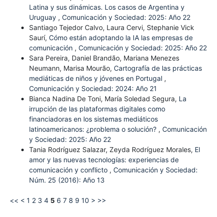
Latina y sus dinámicas. Los casos de Argentina y
Uruguay
,
Comunicación y Sociedad: 2025: Año 22
Santiago Tejedor Calvo, Laura Cervi, Stephanie Vick
Saurí,
Cómo están adoptando la IA las empresas de
comunicación
,
Comunicación y Sociedad: 2025: Año 22
Sara Pereira, Daniel Brandão, Mariana Menezes
Neumann, Marisa Mourão,
Cartografía de las prácticas
mediáticas de niños y jóvenes en Portugal
,
Comunicación y Sociedad: 2024: Año 21
Bianca Nadina De Toni, María Soledad Segura,
La
irrupción de las plataformas digitales como
financiadoras en los sistemas mediáticos
latinoamericanos: ¿problema o solución?
,
Comunicación
y Sociedad: 2025: Año 22
Tania Rodríguez Salazar, Zeyda Rodríguez Morales,
El
amor y las nuevas tecnologías: experiencias de
comunicación y conflicto
,
Comunicación y Sociedad:
Núm. 25 (2016): Año 13
<<
<
1
2
3
4
5
6
7
8
9
10
>
>>