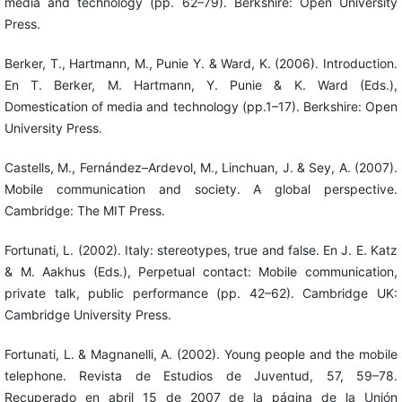
media and technology (pp. 62–79). Berkshire: Open University
Press.
Berker, T., Hartmann, M., Punie Y. & Ward, K. (2006). Introduction.
En T. Berker, M. Hartmann, Y. Punie & K. Ward (Eds.),
Domestication of media and technology (pp.1–17). Berkshire: Open
University Press.
Castells, M., Fernández–Ardevol, M., Linchuan, J. & Sey, A. (2007).
Mobile communication and society. A global perspective.
Cambridge: The MIT Press.
Fortunati, L. (2002). Italy: stereotypes, true and false. En J. E. Katz
& M. Aakhus (Eds.), Perpetual contact: Mobile communication,
private talk, public performance (pp. 42–62). Cambridge UK:
Cambridge University Press.
Fortunati, L. & Magnanelli, A. (2002). Young people and the mobile
telephone. Revista de Estudios de Juventud, 57, 59–78.
Recuperado en abril 15 de 2007 de la página de la Unión