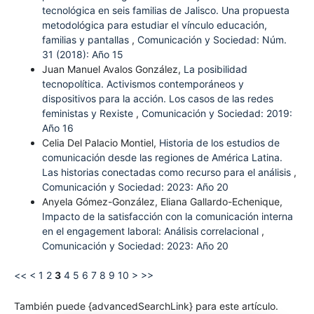
tecnológica en seis familias de Jalisco. Una propuesta
metodológica para estudiar el vínculo educación,
familias y pantallas
,
Comunicación y Sociedad: Núm.
31 (2018): Año 15
Juan Manuel Avalos González,
La posibilidad
tecnopolítica. Activismos contemporáneos y
dispositivos para la acción. Los casos de las redes
feministas y Rexiste
,
Comunicación y Sociedad: 2019:
Año 16
Celia Del Palacio Montiel,
Historia de los estudios de
comunicación desde las regiones de América Latina.
Las historias conectadas como recurso para el análisis
,
Comunicación y Sociedad: 2023: Año 20
Anyela Gómez-González, Eliana Gallardo-Echenique,
Impacto de la satisfacción con la comunicación interna
en el engagement laboral: Análisis correlacional
,
Comunicación y Sociedad: 2023: Año 20
<<
<
1
2
3
4
5
6
7
8
9
10
>
>>
También puede {advancedSearchLink} para este artículo.