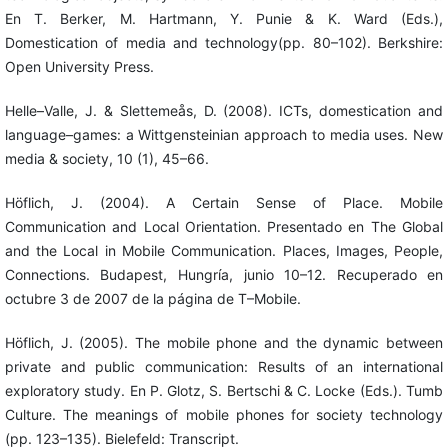
En T. Berker, M. Hartmann, Y. Punie & K. Ward (Eds.),
Domestication of media and technology(pp. 80–102). Berkshire:
Open University Press.
Helle–Valle, J. & Slettemeås, D. (2008). ICTs, domestication and
language–games: a Wittgensteinian approach to media uses. New
media & society, 10 (1), 45–66.
Höflich, J. (2004). A Certain Sense of Place. Mobile
Communication and Local Orientation. Presentado en The Global
and the Local in Mobile Communication. Places, Images, People,
Connections. Budapest, Hungría, junio 10–12. Recuperado en
octubre 3 de 2007 de la página de T–Mobile.
Höflich, J. (2005). The mobile phone and the dynamic between
private and public communication: Results of an international
exploratory study. En P. Glotz, S. Bertschi & C. Locke (Eds.). Tumb
Culture. The meanings of mobile phones for society technology
(pp. 123–135). Bielefeld: Transcript.