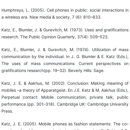
Humphreys, L. (2005). Cell phones in public: social interactions in
a wireless era. New media & society, 7 (6): 810–833.
Katz, E., Blumler, J. & Gurevitch, M. (1973). Uses and gratifications
research. The Public Opinion Quarterly, 37(4): 509–523.
Katz, E., Blumler, J. & Gurevitch, M. (1974). Utilization of mass
communication by the individual. In J. G. Blumler & E. Katz (Eds.),
The uses of mass communications: Current perspectives on
gratifications research(pp. 19–32). Beverly Hills: Sage.
Katz, J. E. & Aakhus, M. (2002). Conclusion: Making meaning of
mobiles –a theory of Apparatgeist. En J.E. Katz & M. Aakhus (Eds.),
Perpetual contact: Mobile communication, private talk, public
performance (pp. 301–318). Cambridge UK: Cambridge University
Press.
Katz, J. E. (2005). Mobile phones as fashion statements: The co–