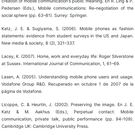
creation of mobile communication's public meaning. En R. Ling & P.
Pedersen (Eds.), Mobile communications: Re–negotiation of the
social sphere (pp. 63–81). Surrey: Springer.
Katz, J. E. & Sugiyama, S. (2006). Mobile phones as fashion
statements: evidence from student surveys in the US and Japan.
New media & society, 8 (2), 321–337.
Lacey, K. (2007). Home, work and everyday life: Roger Silverstone
at Sussex. International Journal of Communication, 1, 61–69.
Lasen, A. (2005). Understanding mobile phone users and usage.
Vodafone Group R&D. Recuperado en octubre 1 de 2007 de la
página de Vodafone.
Licoppe, C. & Heurtin, J. (2002). Preserving the image. En J. E.
Katz & M. Aakhus (Eds.), Perpetual contact: Mobile
communication, private talk, public performance (pp. 94–109).
Cambridge UK: Cambridge University Press.