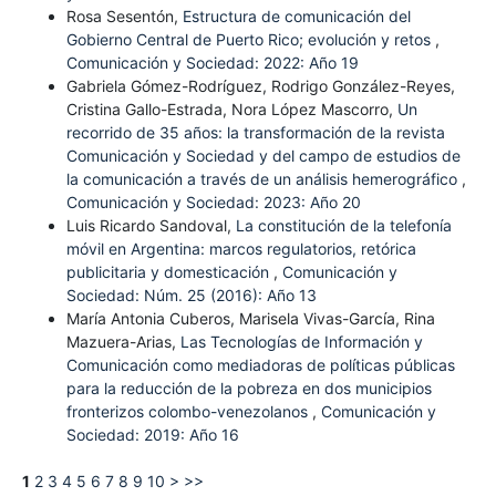
Rosa Sesentón,
Estructura de comunicación del
Gobierno Central de Puerto Rico; evolución y retos
,
Comunicación y Sociedad: 2022: Año 19
Gabriela Gómez-Rodríguez, Rodrigo González-Reyes,
Cristina Gallo-Estrada, Nora López Mascorro,
Un
recorrido de 35 años: la transformación de la revista
Comunicación y Sociedad y del campo de estudios de
la comunicación a través de un análisis hemerográfico
,
Comunicación y Sociedad: 2023: Año 20
Luis Ricardo Sandoval,
La constitución de la telefonía
móvil en Argentina: marcos regulatorios, retórica
publicitaria y domesticación
,
Comunicación y
Sociedad: Núm. 25 (2016): Año 13
María Antonia Cuberos, Marisela Vivas-García, Rina
Mazuera-Arias,
Las Tecnologías de Información y
Comunicación como mediadoras de políticas públicas
para la reducción de la pobreza en dos municipios
fronterizos colombo-venezolanos
,
Comunicación y
Sociedad: 2019: Año 16
1
2
3
4
5
6
7
8
9
10
>
>>