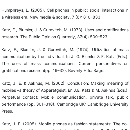
Humphreys, L. (2005). Cell phones in public: social interactions in
a wireless era. New media & society, 7 (6): 810–833.
Katz, E., Blumler, J. & Gurevitch, M. (1973). Uses and gratifications
research. The Public Opinion Quarterly, 37(4): 509–523.
Katz, E., Blumler, J. & Gurevitch, M. (1974). Utilization of mass
communication by the individual. In J. G. Blumler & E. Katz (Eds.),
The uses of mass communications: Current perspectives on
gratifications research(pp. 19–32). Beverly Hills: Sage.
Katz, J. E. & Aakhus, M. (2002). Conclusion: Making meaning of
mobiles –a theory of Apparatgeist. En J.E. Katz & M. Aakhus (Eds.),
Perpetual contact: Mobile communication, private talk, public
performance (pp. 301–318). Cambridge UK: Cambridge University
Press.
Katz, J. E. (2005). Mobile phones as fashion statements: The co–