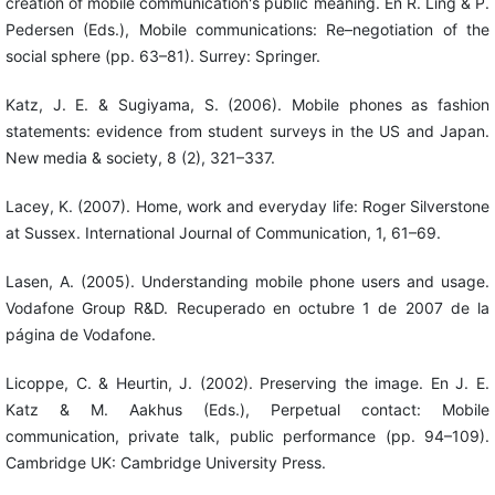
creation of mobile communication's public meaning. En R. Ling & P.
Pedersen (Eds.), Mobile communications: Re–negotiation of the
social sphere (pp. 63–81). Surrey: Springer.
Katz, J. E. & Sugiyama, S. (2006). Mobile phones as fashion
statements: evidence from student surveys in the US and Japan.
New media & society, 8 (2), 321–337.
Lacey, K. (2007). Home, work and everyday life: Roger Silverstone
at Sussex. International Journal of Communication, 1, 61–69.
Lasen, A. (2005). Understanding mobile phone users and usage.
Vodafone Group R&D. Recuperado en octubre 1 de 2007 de la
página de Vodafone.
Licoppe, C. & Heurtin, J. (2002). Preserving the image. En J. E.
Katz & M. Aakhus (Eds.), Perpetual contact: Mobile
communication, private talk, public performance (pp. 94–109).
Cambridge UK: Cambridge University Press.