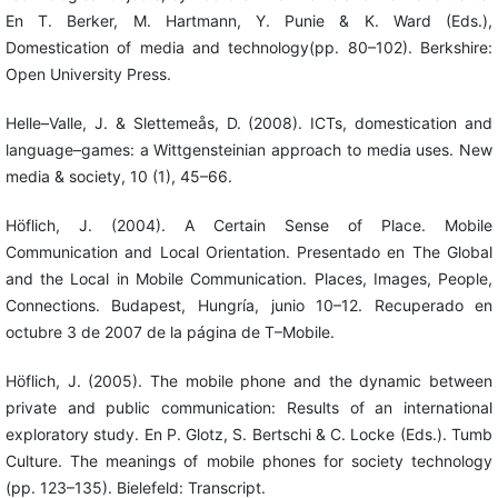
En T. Berker, M. Hartmann, Y. Punie & K. Ward (Eds.),
Domestication of media and technology(pp. 80–102). Berkshire:
Open University Press.
Helle–Valle, J. & Slettemeås, D. (2008). ICTs, domestication and
language–games: a Wittgensteinian approach to media uses. New
media & society, 10 (1), 45–66.
Höflich, J. (2004). A Certain Sense of Place. Mobile
Communication and Local Orientation. Presentado en The Global
and the Local in Mobile Communication. Places, Images, People,
Connections. Budapest, Hungría, junio 10–12. Recuperado en
octubre 3 de 2007 de la página de T–Mobile.
Höflich, J. (2005). The mobile phone and the dynamic between
private and public communication: Results of an international
exploratory study. En P. Glotz, S. Bertschi & C. Locke (Eds.). Tumb
Culture. The meanings of mobile phones for society technology
(pp. 123–135). Bielefeld: Transcript.