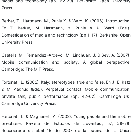
media and technology (pp. 62–79). Berkshire: Open University
Press.
Berker, T., Hartmann, M., Punie Y. & Ward, K. (2006). Introduction.
En T. Berker, M. Hartmann, Y. Punie & K. Ward (Eds.),
Domestication of media and technology (pp.1–17). Berkshire: Open
University Press.
Castells, M., Fernández–Ardevol, M., Linchuan, J. & Sey, A. (2007).
Mobile communication and society. A global perspective.
Cambridge: The MIT Press.
Fortunati, L. (2002). Italy: stereotypes, true and false. En J. E. Katz
& M. Aakhus (Eds.), Perpetual contact: Mobile communication,
private talk, public performance (pp. 42–62). Cambridge UK:
Cambridge University Press.
Fortunati, L. & Magnanelli, A. (2002). Young people and the mobile
telephone. Revista de Estudios de Juventud, 57, 59–78.
Recuperado en abril 15 de 2007 de la página de la Unión