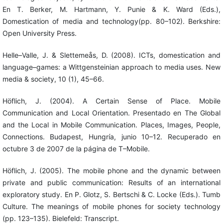
En T. Berker, M. Hartmann, Y. Punie & K. Ward (Eds.),
Domestication of media and technology(pp. 80–102). Berkshire:
Open University Press.
Helle–Valle, J. & Slettemeås, D. (2008). ICTs, domestication and
language–games: a Wittgensteinian approach to media uses. New
media & society, 10 (1), 45–66.
Höflich, J. (2004). A Certain Sense of Place. Mobile
Communication and Local Orientation. Presentado en The Global
and the Local in Mobile Communication. Places, Images, People,
Connections. Budapest, Hungría, junio 10–12. Recuperado en
octubre 3 de 2007 de la página de T–Mobile.
Höflich, J. (2005). The mobile phone and the dynamic between
private and public communication: Results of an international
exploratory study. En P. Glotz, S. Bertschi & C. Locke (Eds.). Tumb
Culture. The meanings of mobile phones for society technology
(pp. 123–135). Bielefeld: Transcript.