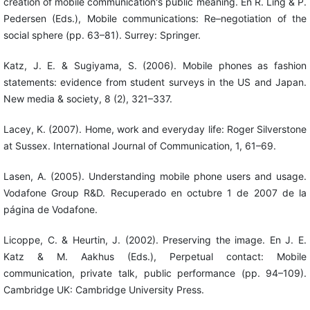
creation of mobile communication's public meaning. En R. Ling & P.
Pedersen (Eds.), Mobile communications: Re–negotiation of the
social sphere (pp. 63–81). Surrey: Springer.
Katz, J. E. & Sugiyama, S. (2006). Mobile phones as fashion
statements: evidence from student surveys in the US and Japan.
New media & society, 8 (2), 321–337.
Lacey, K. (2007). Home, work and everyday life: Roger Silverstone
at Sussex. International Journal of Communication, 1, 61–69.
Lasen, A. (2005). Understanding mobile phone users and usage.
Vodafone Group R&D. Recuperado en octubre 1 de 2007 de la
página de Vodafone.
Licoppe, C. & Heurtin, J. (2002). Preserving the image. En J. E.
Katz & M. Aakhus (Eds.), Perpetual contact: Mobile
communication, private talk, public performance (pp. 94–109).
Cambridge UK: Cambridge University Press.