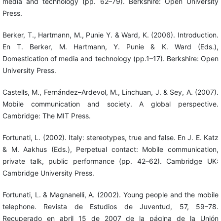
media and technology (pp. 62–79). Berkshire: Open University
Press.
Berker, T., Hartmann, M., Punie Y. & Ward, K. (2006). Introduction.
En T. Berker, M. Hartmann, Y. Punie & K. Ward (Eds.),
Domestication of media and technology (pp.1–17). Berkshire: Open
University Press.
Castells, M., Fernández–Ardevol, M., Linchuan, J. & Sey, A. (2007).
Mobile communication and society. A global perspective.
Cambridge: The MIT Press.
Fortunati, L. (2002). Italy: stereotypes, true and false. En J. E. Katz
& M. Aakhus (Eds.), Perpetual contact: Mobile communication,
private talk, public performance (pp. 42–62). Cambridge UK:
Cambridge University Press.
Fortunati, L. & Magnanelli, A. (2002). Young people and the mobile
telephone. Revista de Estudios de Juventud, 57, 59–78.
Recuperado en abril 15 de 2007 de la página de la Unión