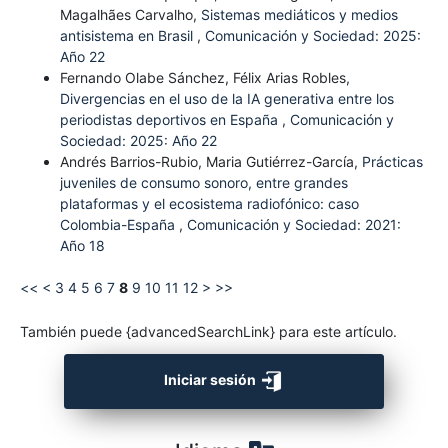
Magalhães Carvalho,
Sistemas mediáticos y medios
antisistema en Brasil
,
Comunicación y Sociedad: 2025:
Año 22
Fernando Olabe Sánchez, Félix Arias Robles,
Divergencias en el uso de la IA generativa entre los
periodistas deportivos en España
,
Comunicación y
Sociedad: 2025: Año 22
Andrés Barrios-Rubio, Maria Gutiérrez-García,
Prácticas
juveniles de consumo sonoro, entre grandes
plataformas y el ecosistema radiofónico: caso
Colombia-España
,
Comunicación y Sociedad: 2021:
Año 18
<<
<
3
4
5
6
7
8
9
10
11
12
>
>>
También puede {advancedSearchLink} para este artículo.
Iniciar sesión