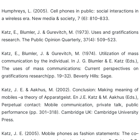
Humphreys, L. (2005). Cell phones in public: social interactions in
a wireless era. New media & society, 7 (6): 810–833.
Katz, E., Blumler, J. & Gurevitch, M. (1973). Uses and gratifications
research. The Public Opinion Quarterly, 37(4): 509–523.
Katz, E., Blumler, J. & Gurevitch, M. (1974). Utilization of mass
communication by the individual. In J. G. Blumler & E. Katz (Eds.),
The uses of mass communications: Current perspectives on
gratifications research(pp. 19–32). Beverly Hills: Sage.
Katz, J. E. & Aakhus, M. (2002). Conclusion: Making meaning of
mobiles –a theory of Apparatgeist. En J.E. Katz & M. Aakhus (Eds.),
Perpetual contact: Mobile communication, private talk, public
performance (pp. 301–318). Cambridge UK: Cambridge University
Press.
Katz, J. E. (2005). Mobile phones as fashion statements: The co–