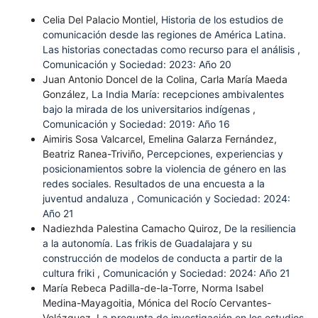
Celia Del Palacio Montiel,
Historia de los estudios de
comunicación desde las regiones de América Latina.
Las historias conectadas como recurso para el análisis
,
Comunicación y Sociedad: 2023: Año 20
Juan Antonio Doncel de la Colina, Carla María Maeda
González,
La India María: recepciones ambivalentes
bajo la mirada de los universitarios indígenas
,
Comunicación y Sociedad: 2019: Año 16
Aimiris Sosa Valcarcel, Emelina Galarza Fernández,
Beatriz Ranea-Triviño,
Percepciones, experiencias y
posicionamientos sobre la violencia de género en las
redes sociales. Resultados de una encuesta a la
juventud andaluza
,
Comunicación y Sociedad: 2024:
Año 21
Nadiezhda Palestina Camacho Quiroz,
De la resiliencia
a la autonomía. Las frikis de Guadalajara y su
construcción de modelos de conducta a partir de la
cultura friki
,
Comunicación y Sociedad: 2024: Año 21
María Rebeca Padilla-de-la-Torre, Norma Isabel
Medina-Mayagoitia, Mónica del Rocío Cervantes-
Velázquez,
La pregunta de investigación en los estudios