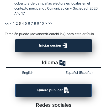
cobertura de campañas electorales locales en el
contexto mexicano
,
Comunicación y Sociedad: 2020:
Año 17
<<
<
1
2
3
4
5
6
7
8
9
10
>
>>
También puede {advancedSearchLink} para este artículo.
Iniciar sesión
Idioma
English
Español (España)
Quiero publicar
Redes sociales