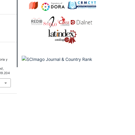
oria y
ad
,
i19.204