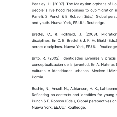
Beazley, H. (2007). The Malaysian orphans of L
people´s livelihood responses to out-migration i
Panelli, S. Punch & E. Robson (Eds.), Global pers
and youth. Nueva York, EE.UU.: Routledge.
Brettel, C., & Hollifield, J. (2008). Migrati
disciplines. En C. B. Brettel & J. F. Hollifield (Eds
across disciplines. Nueva York, EE.UU.: Routledge
Brito, R. (2002). Identidades juveniles y praxi
conceptualización de la juventud. En A. Nateras 
culturas e identidades urbanas. México: UAM-
Porrúa.
Bushin, N., Ansell, N., Adriansen, H. K., Lahteenm
Reflecting on contexts and identities for young ru
Punch & E. Robson (Eds.), Global perspectives on
Nueva York, EE.UU.: Routledge.