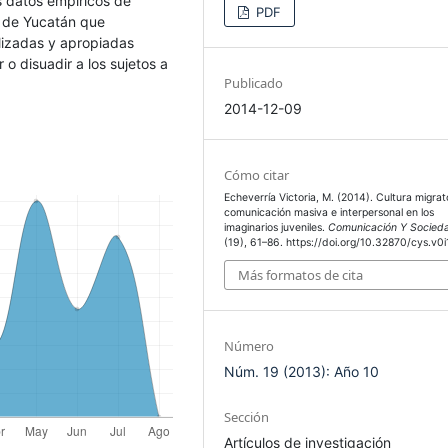
s datos empíricos de
PDF
 de Yucatán que
alizadas y apropiadas
o disuadir a los sujetos a
Publicado
2014-12-09
Cómo citar
Echeverría Victoria, M. (2014). Cultura migrat
comunicación masiva e interpersonal en los
imaginarios juveniles.
Comunicación Y Socied
(19), 61–86. https://doi.org/10.32870/cys.v0
Más formatos de cita
Número
Núm. 19 (2013): Año 10
Sección
Artículos de investigación