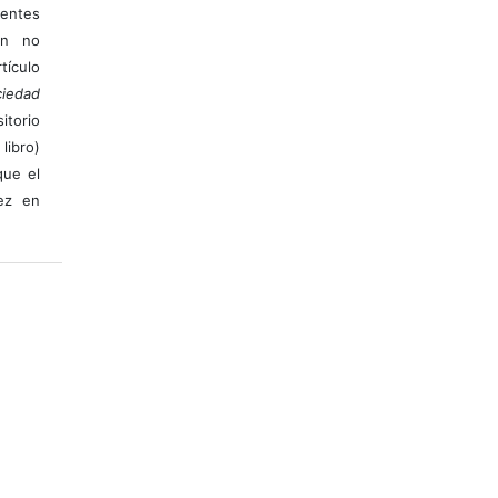
ientes
ión no
ículo
iedad
itorio
libro)
que el
vez en