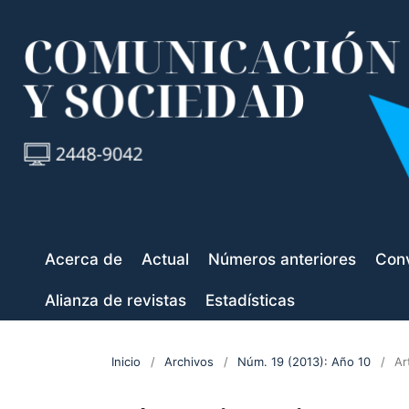
Acerca de
Actual
Números anteriores
Conv
Alianza de revistas
Estadísticas
Inicio
/
Archivos
/
Núm. 19 (2013): Año 10
/
Ar