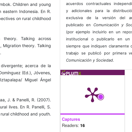
acuerdos contractuales independ
ombok. Children and young
y adicionales para la distribuc
n eastern Indonesia. En R.
exclusiva de la versión del art
pectives on rural childhood
publicado en
Comunicación y Soc
(por ejemplo incluirlo en un repos
on theory. Talking across
institucional o publicarlo en un 
.), Migration theory. Talking
siempre que indiquen claramente 
.
trabajo se publicó por primera 
Comunicación y Sociedad
.
s divergente; acerca de la
Domínguez (Ed.), Jóvenes,
Iztapalapa/ Miguel Ángel
aa, J. & Panelli, R. (2007).
ral lives. En R. Panelli, S.
 rural childhood and youth.
Captures
Readers:
16