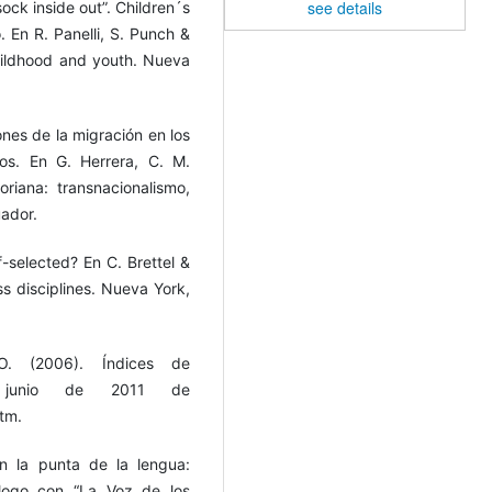
see details
ock inside out”. Children´s
. En R. Panelli, S. Punch &
childhood and youth. Nueva
iones de la migración en los
nos. En G. Herrera, C. M.
oriana: transnacionalismo,
ador.
f-selected? En C. Brettel &
oss disciplines. Nueva York,
O. (2006). Índices de
 junio de 2011 de
tm.
En la punta de la lengua:
álogo con “La Voz de los