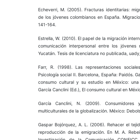
Echeverri, M. (2005). Fracturas identitarias: mig
de los jóvenes colombianos en España. Migracion
141-164.
Estrella, W. (2010). El papel de la migración inte
comunicación interpersonal entre los jóvenes
Yucatán. Tesis de licenciatura no publicada, uady
Farr, R. (1998). Las representaciones sociale
Psicología social II. Barcelona, España: Paidós. Ga
consumo cultural y su estudio en México: una 
García Canclini (Ed.), El consumo cultural en Mé
García Canclini, N. (2009). Consumidores y
multiculturales de la globalización. México: Debolsi
Gaspar Bojórquez, A. L. (2006). Rehacer el teji
reproducción de la emigración. En M. A. Rebeil 
Investigación de la Comunicación CONEICC 