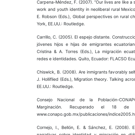
Carpena-Méndez, F. (2007). “Our lives are like a s
work and youth identity in neoliberal rural Mexico
E. Robson (Eds.), Global perspectives on rural 
York, EE.UU.: Routledge.
Carrillo, C. (2005). El espejo distante. Construcc
jóvenes hijos e hijas de emigrantes ecuatoria
Cristina & A. Torres (Eds.), La migración ecuat
redes e identidades. Quito, Ecuador: FLACSO Ecu
Chiswick, B. (2008). Are inmigrants favorably sel
J. Holliflied (Eds.), Migration theory. Talking acr
EE.UU.: Routledge.
Consejo Nacional de la Población-CONAP
Marginación. Recuperado el 18 de
www.conapo.gob.mx/publicaciones/indice2005.h
Cornejo, I., Bellón, E. & Sánchez, E. (2008). 
narrativas sobre identidad y migración en di