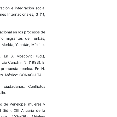
ración e integración social
es Internacionales, 3 (1),
rnacional en los procesos de
 no migrantes de Tunkás,
, Mérida, Yucatán, México.
s. En S. Moscovici (Ed.),
rcía Canclini, N. (1993). El
propuesta teórica. En N.
xico. México: CONACULTA.
 ciudadanos. Conflictos
llo.
do de Penélope: mujeres y
(Ed.), XIII Anuario de la
(pp. 402-425). México: