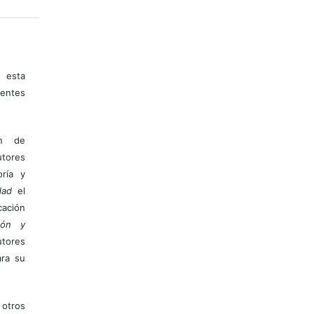
 esta
entes
ón de
tores
ría y
dad
el
ación
ión y
utores
ara su
otros