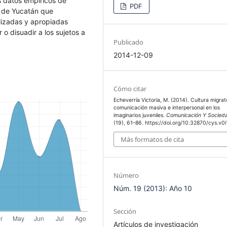
s datos empíricos de
PDF
 de Yucatán que
alizadas y apropiadas
o disuadir a los sujetos a
Publicado
2014-12-09
Cómo citar
Echeverría Victoria, M. (2014). Cultura migrat
comunicación masiva e interpersonal en los
imaginarios juveniles.
Comunicación Y Socied
(19), 61–86. https://doi.org/10.32870/cys.v0
Más formatos de cita
Número
Núm. 19 (2013): Año 10
Sección
Artículos de investigación