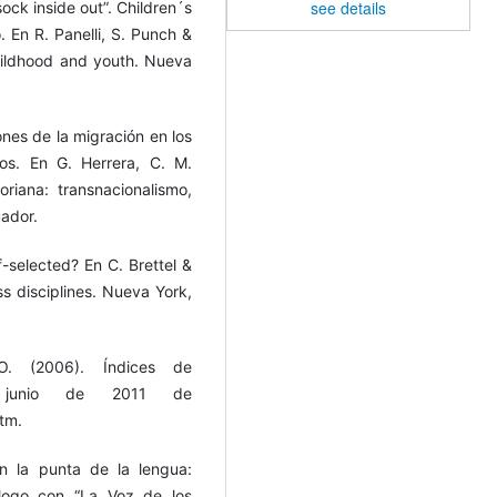
see details
ock inside out”. Children´s
. En R. Panelli, S. Punch &
childhood and youth. Nueva
iones de la migración en los
nos. En G. Herrera, C. M.
oriana: transnacionalismo,
ador.
f-selected? En C. Brettel &
oss disciplines. Nueva York,
O. (2006). Índices de
 junio de 2011 de
tm.
En la punta de la lengua:
álogo con “La Voz de los