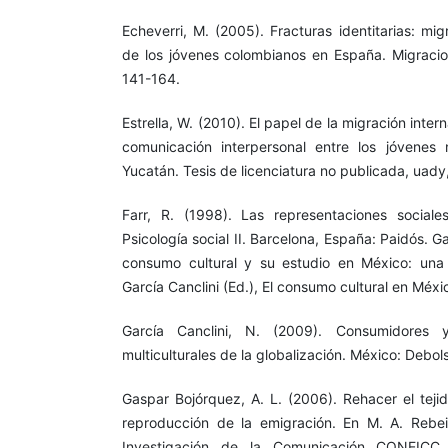
Echeverri, M. (2005). Fracturas identitarias: mig
de los jóvenes colombianos en España. Migracion
141-164.
Estrella, W. (2010). El papel de la migración inte
comunicación interpersonal entre los jóvenes
Yucatán. Tesis de licenciatura no publicada, uady
Farr, R. (1998). Las representaciones sociale
Psicología social II. Barcelona, España: Paidós. Ga
consumo cultural y su estudio en México: una 
García Canclini (Ed.), El consumo cultural en Mé
García Canclini, N. (2009). Consumidores y
multiculturales de la globalización. México: Debolsi
Gaspar Bojórquez, A. L. (2006). Rehacer el teji
reproducción de la emigración. En M. A. Rebeil 
Investigación de la Comunicación CONEICC 