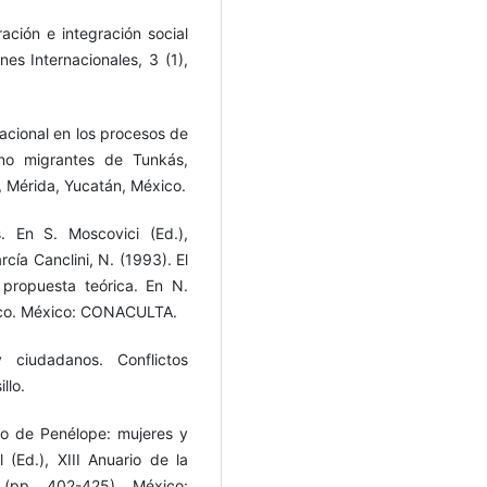
ración e integración social
es Internacionales, 3 (1),
rnacional en los procesos de
 no migrantes de Tunkás,
, Mérida, Yucatán, México.
s. En S. Moscovici (Ed.),
rcía Canclini, N. (1993). El
propuesta teórica. En N.
xico. México: CONACULTA.
 ciudadanos. Conflictos
llo.
do de Penélope: mujeres y
(Ed.), XIII Anuario de la
(pp. 402-425). México: