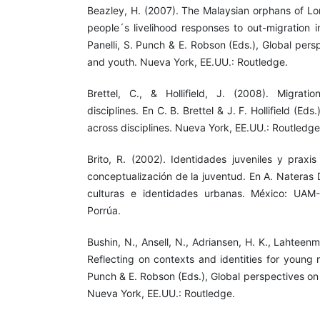
Beazley, H. (2007). The Malaysian orphans of L
people´s livelihood responses to out-migration i
Panelli, S. Punch & E. Robson (Eds.), Global pers
and youth. Nueva York, EE.UU.: Routledge.
Brettel, C., & Hollifield, J. (2008). Migrati
disciplines. En C. B. Brettel & J. F. Hollifield (Eds
across disciplines. Nueva York, EE.UU.: Routledge
Brito, R. (2002). Identidades juveniles y praxi
conceptualización de la juventud. En A. Nateras 
culturas e identidades urbanas. México: UAM-
Porrúa.
Bushin, N., Ansell, N., Adriansen, H. K., Lahteenm
Reflecting on contexts and identities for young ru
Punch & E. Robson (Eds.), Global perspectives on
Nueva York, EE.UU.: Routledge.