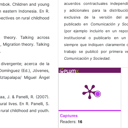
acuerdos contractuales independ
ombok. Children and young
y adicionales para la distribuc
n eastern Indonesia. En R.
exclusiva de la versión del art
pectives on rural childhood
publicado en
Comunicación y Soc
(por ejemplo incluirlo en un repos
on theory. Talking across
institucional o publicarlo en un 
.), Migration theory. Talking
siempre que indiquen claramente 
.
trabajo se publicó por primera 
Comunicación y Sociedad
.
s divergente; acerca de la
Domínguez (Ed.), Jóvenes,
Iztapalapa/ Miguel Ángel
aa, J. & Panelli, R. (2007).
ral lives. En R. Panelli, S.
 rural childhood and youth.
Captures
Readers:
16