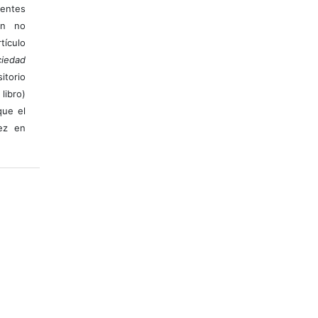
ientes
ión no
ículo
iedad
itorio
libro)
que el
vez en