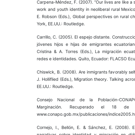
Carpena-Méndez, F. (2007). “Our lives are like a s
work and youth identity in neoliberal rural Mexico
E. Robson (Eds.), Global perspectives on rural 
York, EE.UU.: Routledge.
Carrillo, C. (2005). El espejo distante. Construcc
jóvenes hijos e hijas de emigrantes ecuatoria
Cristina & A. Torres (Eds.), La migración ecuat
redes e identidades. Quito, Ecuador: FLACSO Ecu
Chiswick, B. (2008). Are inmigrants favorably sel
J. Holliflied (Eds.), Migration theory. Talking acr
EE.UU.: Routledge.
Consejo Nacional de la Población-CONAP
Marginación. Recuperado el 18 de
www.conapo.gob.mx/publicaciones/indice2005.h
Cornejo, I., Bellón, E. & Sánchez, E. (2008). 
narrativas sobre identidad y migración en di