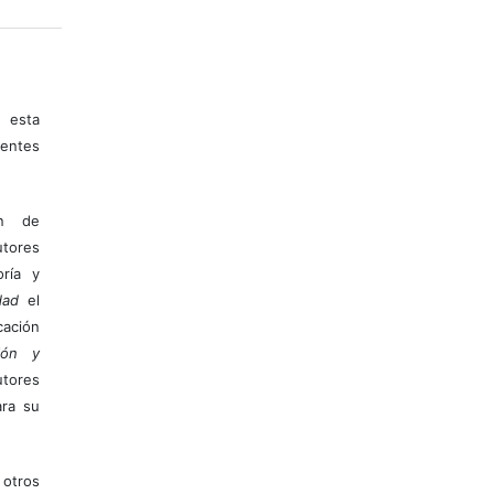
 esta
entes
ón de
tores
ría y
dad
el
ación
ión y
utores
ara su
otros