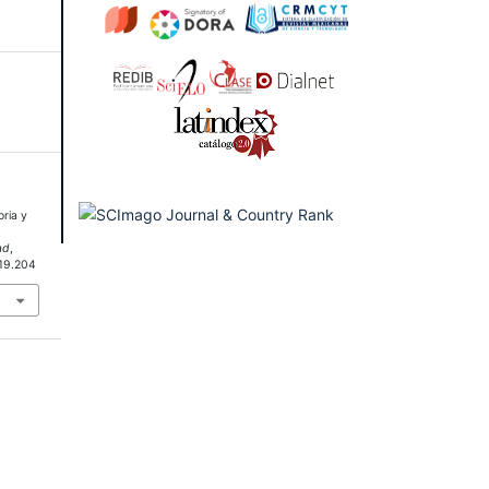
oria y
ad
,
i19.204