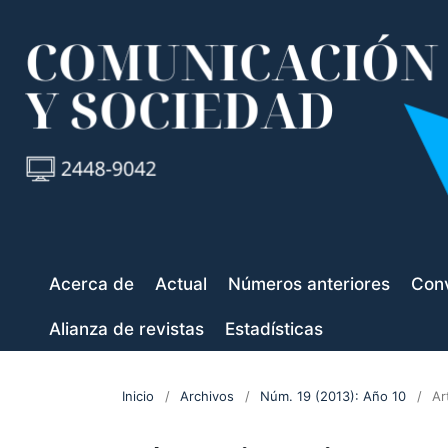
Acerca de
Actual
Números anteriores
Conv
Alianza de revistas
Estadísticas
Inicio
/
Archivos
/
Núm. 19 (2013): Año 10
/
Ar