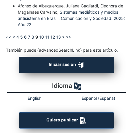
Afonso de Albuquerque, Juliana Gagliardi, Eleonora de
Magalhães Carvalho,
Sistemas mediáticos y medios
antisistema en Brasil
,
Comunicación y Sociedad: 2025:
Año 22
<<
<
4
5
6
7
8
9
10
11
12
13
>
>>
También puede {advancedSearchLink} para este artículo.
Iniciar sesión
Idioma
English
Español (España)
Quiero publicar