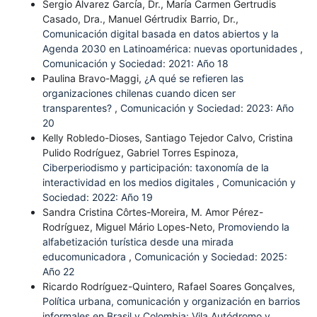
Sergio Álvarez García, Dr., María Carmen Gertrudis
Casado, Dra., Manuel Gértrudix Barrio, Dr.,
Comunicación digital basada en datos abiertos y la
Agenda 2030 en Latinoamérica: nuevas oportunidades
,
Comunicación y Sociedad: 2021: Año 18
Paulina Bravo-Maggi,
¿A qué se refieren las
organizaciones chilenas cuando dicen ser
transparentes?
,
Comunicación y Sociedad: 2023: Año
20
Kelly Robledo-Dioses, Santiago Tejedor Calvo, Cristina
Pulido Rodríguez, Gabriel Torres Espinoza,
Ciberperiodismo y participación: taxonomía de la
interactividad en los medios digitales
,
Comunicación y
Sociedad: 2022: Año 19
Sandra Cristina Côrtes-Moreira, M. Amor Pérez-
Rodríguez, Miguel Mário Lopes-Neto,
Promoviendo la
alfabetización turística desde una mirada
educomunicadora
,
Comunicación y Sociedad: 2025:
Año 22
Ricardo Rodríguez-Quintero, Rafael Soares Gonçalves,
Política urbana, comunicación y organización en barrios
informales en Brasil y Colombia: Vila Autódromo y