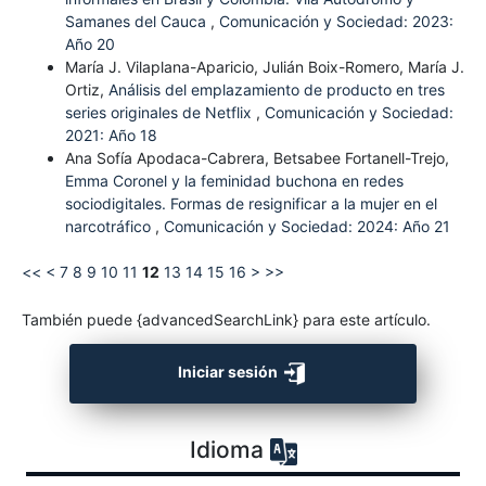
Samanes del Cauca
,
Comunicación y Sociedad: 2023:
Año 20
María J. Vilaplana-Aparicio, Julián Boix-Romero, María J.
Ortiz,
Análisis del emplazamiento de producto en tres
series originales de Netflix
,
Comunicación y Sociedad:
2021: Año 18
Ana Sofía Apodaca-Cabrera, Betsabee Fortanell-Trejo,
Emma Coronel y la feminidad buchona en redes
sociodigitales. Formas de resignificar a la mujer en el
narcotráfico
,
Comunicación y Sociedad: 2024: Año 21
<<
<
7
8
9
10
11
12
13
14
15
16
>
>>
También puede {advancedSearchLink} para este artículo.
Iniciar sesión
Idioma