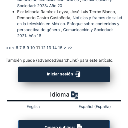
Sociedad: 2023: Año 20
Flor Micaela Ramírez Leyva, José Luis Terrón Blanco,
Remberto Castro Castañeda,
Noticias y frames de salud
en la televisión en México. Enfoque sobre contenidos y
perspectiva de género
,
Comunicación y Sociedad:
2021: Año 18
<<
<
6
7
8
9
10
11
12
13
14
15
>
>>
También puede {advancedSearchLink} para este artículo.
Iniciar sesión
Idioma
English
Español (España)
Quiero publicar