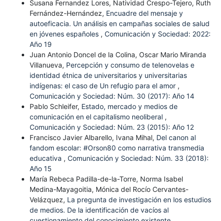
Susana Fernandez Lores, Natividad Crespo-Tejero, Ruth
Fernández-Hernández,
Encuadre del mensaje y
autoeficacia. Un análisis en campañas sociales de salud
en jóvenes españoles
,
Comunicación y Sociedad: 2022:
Año 19
Juan Antonio Doncel de la Colina, Oscar Mario Miranda
Villanueva,
Percepción y consumo de telenovelas e
identidad étnica de universitarios y universitarias
indígenas: el caso de Un refugio para el amor
,
Comunicación y Sociedad: Núm. 30 (2017): Año 14
Pablo Schleifer,
Estado, mercado y medios de
comunicación en el capitalismo neoliberal
,
Comunicación y Sociedad: Núm. 23 (2015): Año 12
Francisco Javier Albarello, Ivana Mihal,
Del canon al
fandom escolar: #Orson80 como narrativa transmedia
educativa
,
Comunicación y Sociedad: Núm. 33 (2018):
Año 15
María Rebeca Padilla-de-la-Torre, Norma Isabel
Medina-Mayagoitia, Mónica del Rocío Cervantes-
Velázquez,
La pregunta de investigación en los estudios
de medios. De la identificación de vacíos al
cuestionamiento del conocimiento existente
,