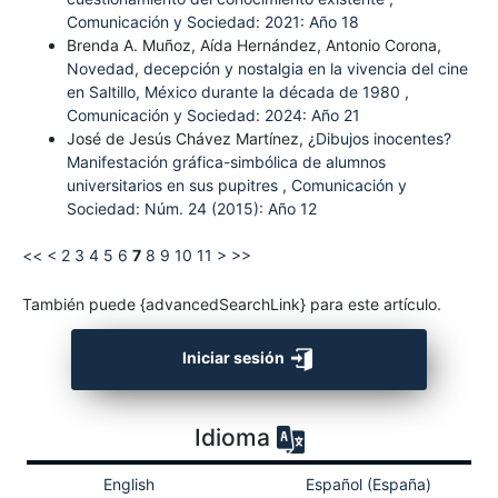
Comunicación y Sociedad: 2021: Año 18
Brenda A. Muñoz, Aída Hernández, Antonio Corona,
Novedad, decepción y nostalgia en la vivencia del cine
en Saltillo, México durante la década de 1980
,
Comunicación y Sociedad: 2024: Año 21
José de Jesús Chávez Martínez,
¿Dibujos inocentes?
Manifestación gráfica-simbólica de alumnos
universitarios en sus pupitres
,
Comunicación y
Sociedad: Núm. 24 (2015): Año 12
<<
<
2
3
4
5
6
7
8
9
10
11
>
>>
También puede {advancedSearchLink} para este artículo.
Iniciar sesión
Idioma
English
Español (España)