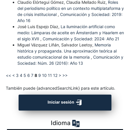
Claudio Elórtegui Gómez, Claudia Mellado Ruiz,
Roles
del periodismo político en un contexto multiplataforma y
de crisis institucional
,
Comunicación y Sociedad: 2019:
Año 16
José Luis Espejo Díaz,
La iluminación artificial como
medio: Lámparas de aceite en Ámsterdam y Haarlem en
el siglo XVII
,
Comunicación y Sociedad: 2024: Año 21
Miguel Vázquez Liñán, Salvador Leetoy,
Memoria
histórica y propaganda. Una aproximación teórica al
estudio comunicacional de la memoria
,
Comunicación y
Sociedad: Núm. 26 (2016): Año 13
<<
<
3
4
5
6
7
8
9
10
11
12
>
>>
También puede {advancedSearchLink} para este artículo.
Iniciar sesión
Idioma