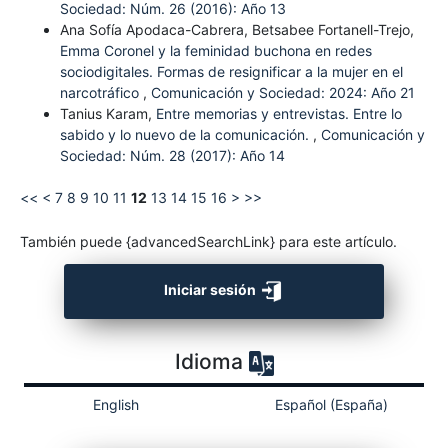
Sociedad: Núm. 26 (2016): Año 13
Ana Sofía Apodaca-Cabrera, Betsabee Fortanell-Trejo,
Emma Coronel y la feminidad buchona en redes
sociodigitales. Formas de resignificar a la mujer en el
narcotráfico
,
Comunicación y Sociedad: 2024: Año 21
Tanius Karam,
Entre memorias y entrevistas. Entre lo
sabido y lo nuevo de la comunicación.
,
Comunicación y
Sociedad: Núm. 28 (2017): Año 14
<<
<
7
8
9
10
11
12
13
14
15
16
>
>>
También puede {advancedSearchLink} para este artículo.
Iniciar sesión
Idioma
English
Español (España)