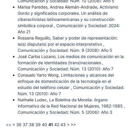
Comunicación y Sociedad: Núm. 10 (2008): Año 5
Marisa Paredes, Andrea Alemán-Andrade,
Activismo
Gordo y significados corporales. Un análisis de
ciberactivistas latinoamericanas y su construcción
simbólica corporal
,
Comunicación y Sociedad: 2024:
Año 21
Rossana Reguillo,
Saber y poder de representación:
la(s) disputa(s) por el espacio interpretativo
,
Comunicación y Sociedad: Núm. 9 (2008): Año 5
José Carlos Lozano,
Los medios de comunicación en la
formación de identidades (trans)nacionales
,
Comunicación y Sociedad: Núm. 13 (2010): Año 7
Consuelo Yarto Wong,
Limitaciones y alcances del
enfoque de domesticación de la tecnología en el
estudio del teléfono celular
,
Comunicación y Sociedad:
Núm. 13 (2010): Año 7
Nathalie Ludec,
La Boletina de Morelia: órgano
informativo de la Red Nacional de Mujeres, 1982-1985
,
Comunicación y Sociedad: Núm. 5 (2006): Año 3
<<
<
36
37
38
39
40
41
42
43
>
>>