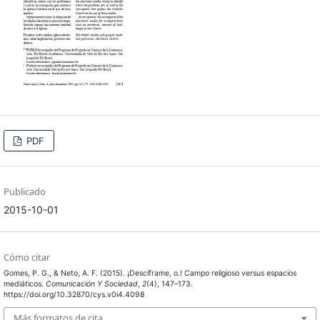
PDF
Publicado
2015-10-01
Cómo citar
Gomes, P. G., & Neto, A. F. (2015). ¡Descíframe, o.! Campo religioso versus espacios
mediáticos.
Comunicación Y Sociedad
,
2
(4), 147–173.
https://doi.org/10.32870/cys.v0i4.4098
Más formatos de cita